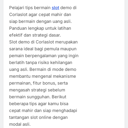
Pelajari tips bermain
slot
demo di
Corlaslot agar cepat mahir dan
siap bermain dengan uang asli.
Panduan lengkap untuk latihan
efektif dan strategi dasar.
Slot demo di Corlaslot merupakan
sarana ideal bagi pemula maupun
pemain berpengalaman yang ingin
berlatih tanpa risiko kehilangan
uang asli. Bermain di mode demo
membantu mengenal mekanisme
permainan, fitur bonus, serta
mengasah strategi sebelum
bermain sungguhan. Berikut
beberapa tips agar kamu bisa
cepat mahir dan siap menghadapi
tantangan slot online dengan
modal asli.