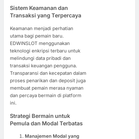
Sistem Keamanan dan
Transaksi yang Terpercaya
Keamanan menjadi perhatian
utama bagi pemain baru.
EDWINSLOT menggunakan
teknologi enkripsi terbaru untuk
melindungi data pribadi dan
transaksi keuangan pengguna.
Transparansi dan kecepatan dalam
proses penarikan dan deposit juga
membuat pemain merasa nyaman
dan percaya bermain di platform
ini.
Strategi Bermain untuk
Pemula dan Modal Terbatas
Manajemen Modal yang