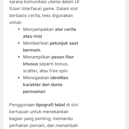
sarana komunikasi utama dalam UI
(User Interface) game. Dalam slot
berbasis cerita, teks digunakan
untuk:
Menyampaikan
alur cerita
atau misi
Memberikan
petunjuk saat
bermain
Menampilkan
pesan fitur
khusus
seperti bonus,
scatter, atau free spin
Menegaskan
identitas
karakter dan dunia
permainan
Penggunaan
tipografi tebal
di sini
bertujuan untuk menekankan
bagian yang penting, memandu
perhatian pemain, dan menambah