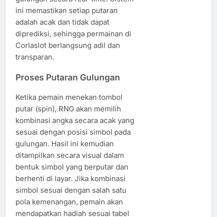
ini memastikan setiap putaran
adalah acak dan tidak dapat
diprediksi, sehingga permainan di
Corlaslot berlangsung adil dan
transparan.
Proses Putaran Gulungan
Ketika pemain menekan tombol
putar (spin), RNG akan memilih
kombinasi angka secara acak yang
sesuai dengan posisi simbol pada
gulungan. Hasil ini kemudian
ditampilkan secara visual dalam
bentuk simbol yang berputar dan
berhenti di layar. Jika kombinasi
simbol sesuai dengan salah satu
pola kemenangan, pemain akan
mendapatkan hadiah sesuai tabel