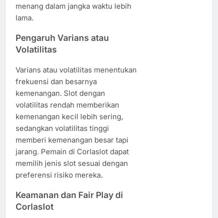
menang dalam jangka waktu lebih
lama.
Pengaruh Varians atau
Volatilitas
Varians atau volatilitas menentukan
frekuensi dan besarnya
kemenangan. Slot dengan
volatilitas rendah memberikan
kemenangan kecil lebih sering,
sedangkan volatilitas tinggi
memberi kemenangan besar tapi
jarang. Pemain di Corlaslot dapat
memilih jenis slot sesuai dengan
preferensi risiko mereka.
Keamanan dan Fair Play di
Corlaslot