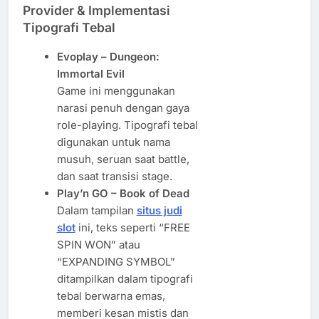
Provider & Implementasi
Tipografi Tebal
Evoplay – Dungeon:
Immortal Evil
Game ini menggunakan
narasi penuh dengan gaya
role-playing. Tipografi tebal
digunakan untuk nama
musuh, seruan saat battle,
dan saat transisi stage.
Play’n GO – Book of Dead
Dalam tampilan
situs judi
slot
ini, teks seperti “FREE
SPIN WON” atau
“EXPANDING SYMBOL”
ditampilkan dalam tipografi
tebal berwarna emas,
memberi kesan mistis dan