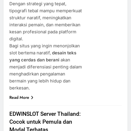
Dengan strategi yang tepat,
tipografi tebal mampu memperkuat
struktur naratif, meningkatkan
interaksi pemain, dan memberikan
kesan profesional pada platform
digital.
Bagi situs yang ingin menonjolkan
slot bertema naratif,
desain teks
yang cerdas dan berani
akan
menjadi diferensiasi penting dalam
menghadirkan pengalaman
bermain yang lebih hidup dan
berkesan.
Read More
EDWINSLOT Server Thailand:
Cocok untuk Pemula dan
Modal Terbatas