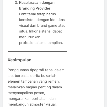
Keselarasan dengan
Branding Provider
Font tebal tetap harus
konsisten dengan identitas
visual dari brand game atau
situs. Inkonsistensi dapat
menurunkan
profesionalisme tampilan.
Kesimpulan
Penggunaan tipografi tebal dalam
slot berbasis cerita bukanlah
elemen tambahan yang remeh,
melainkan bagian penting dalam
menyampaikan pesan,
mengarahkan perhatian, dan
membangun atmosfer visual.