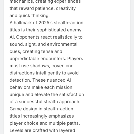
mechanics, creating experiences
that reward patience, creativity,
and quick thinking.
A hallmark of 2025’s stealth-action
titles is their sophisticated enemy
AI. Opponents react realistically to
sound, sight, and environmental
cues, creating tense and
unpredictable encounters. Players
must use shadows, cover, and
distractions intelligently to avoid
detection. These nuanced AI
behaviors make each mission
unique and elevate the satisfaction
of a successful stealth approach.
Game design in stealth-action
titles increasingly emphasizes
player choice and multiple paths.
Levels are crafted with layered