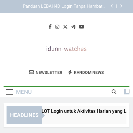
Skip
Panduan Login KAYA787 Tanpa Hambatan di
to
Browser Terbaru
content
Cara Memeriksa Waktu dan Tanggal Perangkat
sebelum Login KAYA787
Panduan EDWINSLOT Login untuk Aktivitas
Harian yang Lebih Nyaman
Panduan LEBAH4D Login Tanpa Hambatan
melalui Browser Terbaru
Panduan Login KAYA787 Tanpa Hambatan di
Browser Terbaru
Idunn Watches
Temukan Koleksi Jam Tangan Mewah Dan
Cara Memeriksa Waktu dan Tanggal Perangkat
NEWSLETTER
RANDOM NEWS
sebelum Login KAYA787
Elegan Di Idunn Watches.
MENU
nduan EDWINSLOT Login untuk Aktivitas Harian yang Lebih 
HEADLINES
Weeks Ago