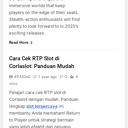
immersive worlds that keep
players on the edge of their seats.
Stealth-action enthusiasts will find
plenty to look forward to in 2025’s
exciting releases.
Read More
Cara Cek RTP Slot di
Corlaslot: Panduan Mudah
49353a0
1 year ago
0
4
mins
Pelajari cara cek RTP slot di
Corlaslot dengan mudah. Panduan
lengkap
slot terpercaya
ini
membantu Anda memahami Return
to Player untuk strategi bermain
yang lebih efektif dan peluang