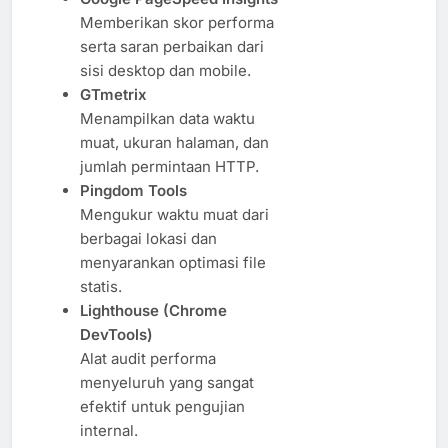
Memberikan skor performa
serta saran perbaikan dari
sisi desktop dan mobile.
GTmetrix
Menampilkan data waktu
muat, ukuran halaman, dan
jumlah permintaan HTTP.
Pingdom Tools
Mengukur waktu muat dari
berbagai lokasi dan
menyarankan optimasi file
statis.
Lighthouse (Chrome
DevTools)
Alat audit performa
menyeluruh yang sangat
efektif untuk pengujian
internal.