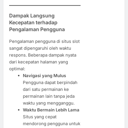
Dampak Langsung
Kecepatan terhadap
Pengalaman Pengguna
Pengalaman pengguna di situs slot
sangat dipengaruhi oleh waktu
respons. Beberapa dampak nyata
dari kecepatan halaman yang
optimal:
Navigasi yang Mulus
Pengguna dapat berpindah
dari satu permainan ke
permainan lain tanpa jeda
waktu yang mengganggu.
Waktu Bermain Lebih Lama
Situs yang cepat
mendorong pengguna untuk