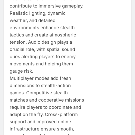
contribute to immersive gameplay.
Realistic lighting, dynamic
weather, and detailed
environments enhance stealth
tactics and create atmospheric
tension. Audio design plays a
crucial role, with spatial sound
cues alerting players to enemy
movements and helping them
gauge risk.
Multiplayer modes add fresh
dimensions to stealth-action
games. Competitive stealth
matches and cooperative missions
require players to coordinate and
adapt on the fly. Cross-platform
support and improved online
infrastructure ensure smooth,