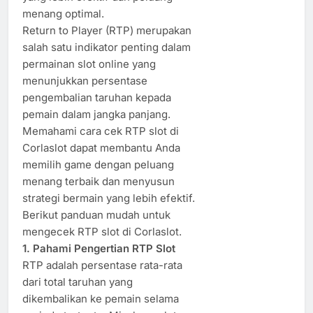
menang optimal.
Return to Player (RTP) merupakan
salah satu indikator penting dalam
permainan slot online yang
menunjukkan persentase
pengembalian taruhan kepada
pemain dalam jangka panjang.
Memahami cara cek RTP slot di
Corlaslot dapat membantu Anda
memilih game dengan peluang
menang terbaik dan menyusun
strategi bermain yang lebih efektif.
Berikut panduan mudah untuk
mengecek RTP slot di Corlaslot.
1. Pahami Pengertian RTP Slot
RTP adalah persentase rata-rata
dari total taruhan yang
dikembalikan ke pemain selama