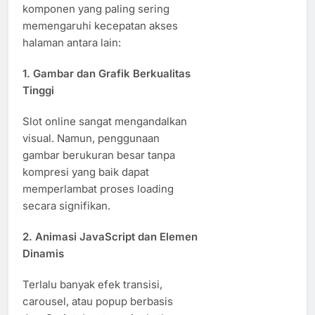
komponen yang paling sering
memengaruhi kecepatan akses
halaman antara lain:
1.
Gambar dan Grafik Berkualitas
Tinggi
Slot online sangat mengandalkan
visual. Namun, penggunaan
gambar berukuran besar tanpa
kompresi yang baik dapat
memperlambat proses loading
secara signifikan.
2.
Animasi JavaScript dan Elemen
Dinamis
Terlalu banyak efek transisi,
carousel, atau popup berbasis