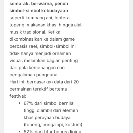
semarak, berwarna, penuh
simbol-simbol kebudayaan
seperti kembang api, lentera,
topeng, makanan khas, hingga alat
musik tradisional. Ketika
dikombinasikan ke dalam game
berbasis reel, simbol-simbol ini
tidak hanya menjadi ornamen
visual, melainkan bagian penting
dari pola kemenangan dan
pengalaman pengguna.
Hari ini, berdasarkan data dari 20
permainan teraktif bertema
festival:
67% dari simbol bernilai
tinggi diambil dari elemen
khas perayaan budaya
(topeng, bunga api, kostum)
52% dari fitur bonus dipicu