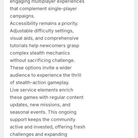
engaging multiplayer experiences
that complement single-player
campaigns.
Accessibility remains a priority.
Adjustable difficulty settings,
visual aids, and comprehensive
tutorials help newcomers grasp
complex stealth mechanics
without sacrificing challenge.
These options invite a wider
audience to experience the thrill
of stealth-action gameplay.
Live service elements enrich
these games with regular content
updates, new missions, and
seasonal events. This ongoing
support keeps the community
active and invested, offering fresh
challenges and expanding