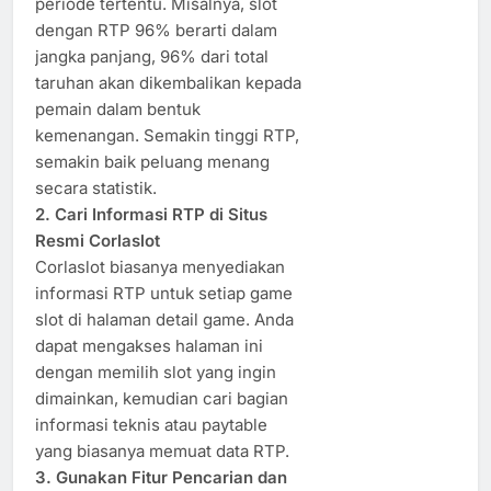
periode tertentu. Misalnya, slot
dengan RTP 96% berarti dalam
jangka panjang, 96% dari total
taruhan akan dikembalikan kepada
pemain dalam bentuk
kemenangan. Semakin tinggi RTP,
semakin baik peluang menang
secara statistik.
2. Cari Informasi RTP di Situs
Resmi Corlaslot
Corlaslot biasanya menyediakan
informasi RTP untuk setiap game
slot di halaman detail game. Anda
dapat mengakses halaman ini
dengan memilih slot yang ingin
dimainkan, kemudian cari bagian
informasi teknis atau paytable
yang biasanya memuat data RTP.
3. Gunakan Fitur Pencarian dan