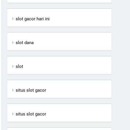
slot gacor hari ini
slot dana
slot
situs slot gacor
situs slot gacor