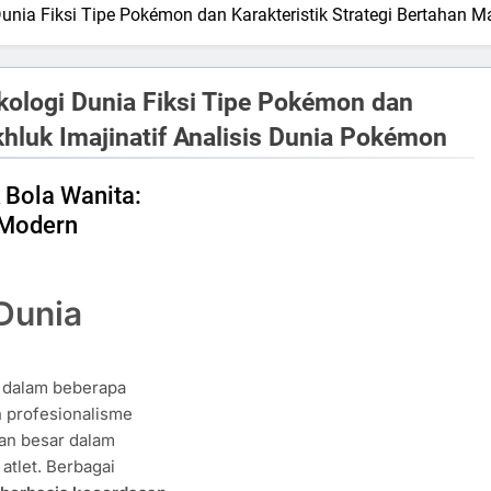
nia Fiksi Tipe Pokémon dan Karakteristik Strategi Bertahan M
ologi Dunia Fiksi Tipe Pokémon dan
khluk Imajinatif Analisis Dunia Pokémon
 Bola Wanita:
 Modern
Dunia
 dalam beberapa
n profesionalisme
an besar dalam
tlet. Berbagai