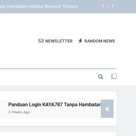
pa Hambatan melalui Browser Terbaru
7 Tanpa Hambatan di Browser Terbaru
gal Perangkat sebelum Login KAYA787
NEWSLETTER
RANDOM NEWS
 Aktivitas Harian yang Lebih Nyaman
pa Hambatan melalui Browser Terbaru
7 Tanpa Hambatan di Browser Terbaru
gal Perangkat sebelum Login KAYA787
 Login KAYA787 Tanpa Hambatan di Browser Terbaru
C
o
3 