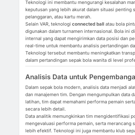
Teknologi ini membantu mengurangi kesalahan ma
keputusan yang lebih akurat dalam situasi penting s
pelanggaran, atau kartu merah.
Selain VAR, teknologi
connected ball
atau bola pint
digunakan dalam turnamen internasional. Bola ini d
internal yang dapat mengirimkan data posisi dan p
real-time untuk membantu analisis pertandingan da
Teknologi tersebut membantu meningkatkan transp
dalam pertandingan sepak bola wanita di level prof
Analisis Data untuk Pengembang
Dalam sepak bola modern, analisis data menjadi alat
dan manajemen tim. Dengan mengumpulkan data da
latihan, tim dapat memahami performa pemain serta
secara lebih detail.
Data analitik memungkinkan tim mengidentifikasi p
mengevaluasi performa pemain, serta merancang str
lebih efektif. Teknologi ini juga membantu klub sep