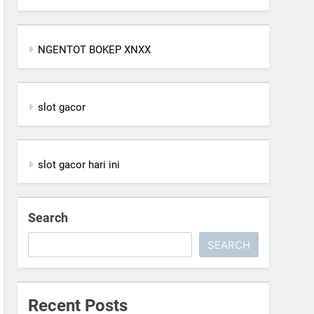
NGENTOT BOKEP XNXX
slot gacor
slot gacor hari ini
Search
SEARCH
Recent Posts