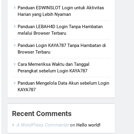
Panduan EDWINSLOT Login untuk Aktivitas
Harian yang Lebih Nyaman
Panduan LEBAH4D Login Tanpa Hambatan
melalui Browser Terbaru
Panduan Login KAYA787 Tanpa Hambatan di
Browser Terbaru
Cara Memeriksa Waktu dan Tanggal
Perangkat sebelum Login KAYA787
Panduan Mengelola Data Akun sebelum Login
KAYA787
Recent Comments
A WordPress Commenter
on
Hello world!