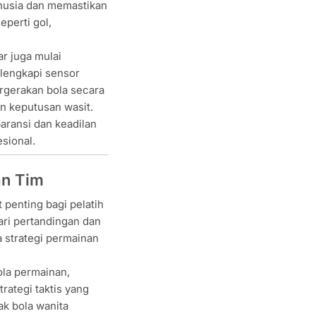
nusia dan memastikan
eperti gol,
ar juga mulai
ilengkapi sensor
ergerakan bola secara
n keputusan wasit.
aransi dan keadilan
esional.
an Tim
 penting bagi pelatih
ri pertandingan dan
 strategi permainan
ola permainan,
ategi taktis yang
ak bola wanita