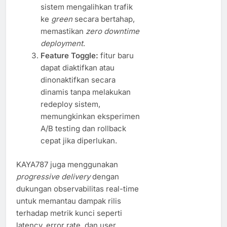
sistem mengalihkan trafik
ke
green
secara bertahap,
memastikan
zero downtime
deployment
.
Feature Toggle:
fitur baru
dapat diaktifkan atau
dinonaktifkan secara
dinamis tanpa melakukan
redeploy sistem,
memungkinkan eksperimen
A/B testing dan rollback
cepat jika diperlukan.
KAYA787 juga menggunakan
progressive delivery
dengan
dukungan observabilitas real-time
untuk memantau dampak rilis
terhadap metrik kunci seperti
latency, error rate, dan user