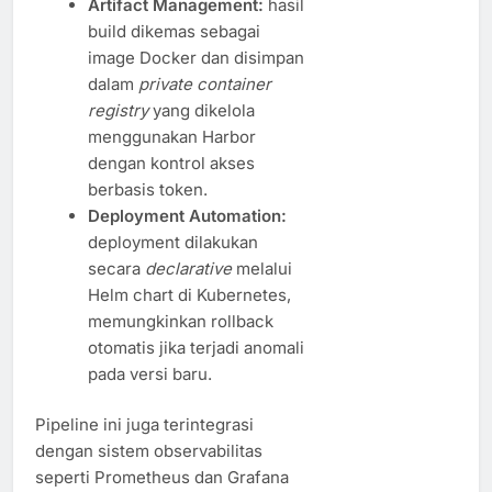
Artifact Management:
hasil
build dikemas sebagai
image Docker dan disimpan
dalam
private container
registry
yang dikelola
menggunakan Harbor
dengan kontrol akses
berbasis token.
Deployment Automation:
deployment dilakukan
secara
declarative
melalui
Helm chart di Kubernetes,
memungkinkan rollback
otomatis jika terjadi anomali
pada versi baru.
Pipeline ini juga terintegrasi
dengan sistem observabilitas
seperti Prometheus dan Grafana