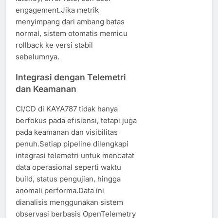
engagement.Jika metrik
menyimpang dari ambang batas
normal, sistem otomatis memicu
rollback ke versi stabil
sebelumnya.
Integrasi dengan Telemetri
dan Keamanan
CI/CD di KAYA787 tidak hanya
berfokus pada efisiensi, tetapi juga
pada keamanan dan visibilitas
penuh.Setiap pipeline dilengkapi
integrasi telemetri untuk mencatat
data operasional seperti waktu
build, status pengujian, hingga
anomali performa.Data ini
dianalisis menggunakan sistem
observasi berbasis OpenTelemetry