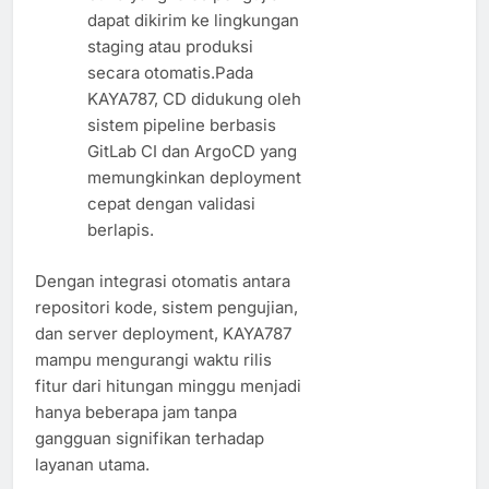
dapat dikirim ke lingkungan
staging atau produksi
secara otomatis.Pada
KAYA787, CD didukung oleh
sistem pipeline berbasis
GitLab CI dan ArgoCD yang
memungkinkan deployment
cepat dengan validasi
berlapis.
Dengan integrasi otomatis antara
repositori kode, sistem pengujian,
dan server deployment, KAYA787
mampu mengurangi waktu rilis
fitur dari hitungan minggu menjadi
hanya beberapa jam tanpa
gangguan signifikan terhadap
layanan utama.