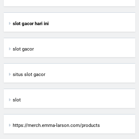
slot gacor hari ini
slot gacor
situs slot gacor
slot
https://merch.emma-larson.com/products