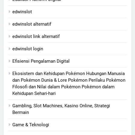
edwinslot
edwinslot alternatif
edwinslot link alternatif
edwinslot login
Efisiensi Pengalaman Digital
Ekosistem dan Kehidupan Pokémon Hubungan Manusia
dan Pokémon Dunia & Lore Pokémon Perilaku Pokémon
Filosofi dan Nilai dalam Pokémon Pokémon dalam
Kehidupan Sehari-hari
Gambling, Slot Machines, Kasino Online, Strategi
Bermain
Game & Teknologi