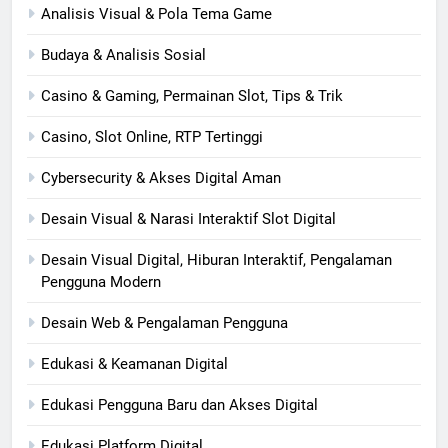
Analisis Visual & Pola Tema Game
Budaya & Analisis Sosial
Casino & Gaming, Permainan Slot, Tips & Trik
Casino, Slot Online, RTP Tertinggi
Cybersecurity & Akses Digital Aman
Desain Visual & Narasi Interaktif Slot Digital
Desain Visual Digital, Hiburan Interaktif, Pengalaman
Pengguna Modern
Desain Web & Pengalaman Pengguna
Edukasi & Keamanan Digital
Edukasi Pengguna Baru dan Akses Digital
Edukasi Platform Digital