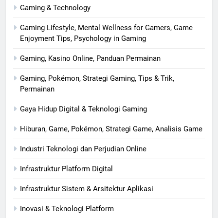
Gaming & Technology
Gaming Lifestyle, Mental Wellness for Gamers, Game
Enjoyment Tips, Psychology in Gaming
Gaming, Kasino Online, Panduan Permainan
Gaming, Pokémon, Strategi Gaming, Tips & Trik,
Permainan
Gaya Hidup Digital & Teknologi Gaming
Hiburan, Game, Pokémon, Strategi Game, Analisis Game
Industri Teknologi dan Perjudian Online
Infrastruktur Platform Digital
Infrastruktur Sistem & Arsitektur Aplikasi
Inovasi & Teknologi Platform