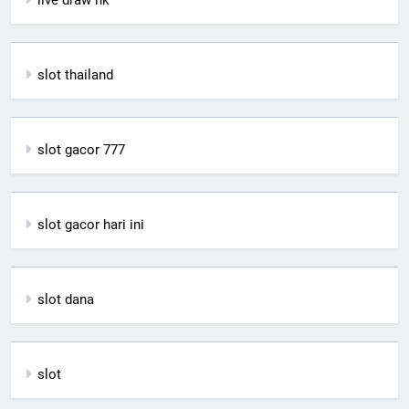
live draw hk
slot thailand
slot gacor 777
slot gacor hari ini
slot dana
slot