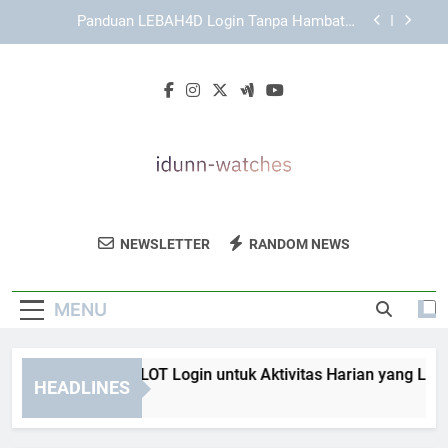
Skip
Panduan Login KAYA787 Tanpa Hambatan di
to
Browser Terbaru
content
Cara Memeriksa Waktu dan Tanggal Perangkat
sebelum Login KAYA787
Panduan EDWINSLOT Login untuk Aktivitas
Harian yang Lebih Nyaman
Panduan LEBAH4D Login Tanpa Hambatan
melalui Browser Terbaru
Panduan Login KAYA787 Tanpa Hambatan di
Browser Terbaru
Idunn Watches
Temukan Koleksi Jam Tangan Mewah Dan
Cara Memeriksa Waktu dan Tanggal Perangkat
NEWSLETTER
RANDOM NEWS
sebelum Login KAYA787
Elegan Di Idunn Watches.
MENU
nduan EDWINSLOT Login untuk Aktivitas Harian yang Lebih 
HEADLINES
Weeks Ago