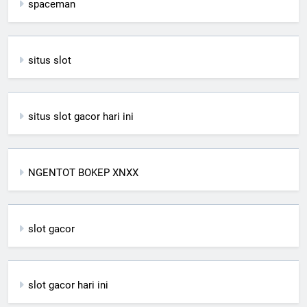
spaceman
situs slot
situs slot gacor hari ini
NGENTOT BOKEP XNXX
slot gacor
slot gacor hari ini