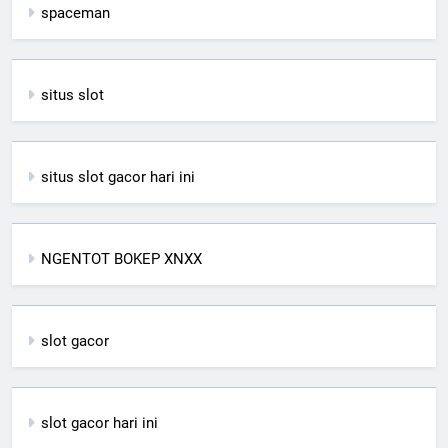
spaceman
situs slot
situs slot gacor hari ini
NGENTOT BOKEP XNXX
slot gacor
slot gacor hari ini