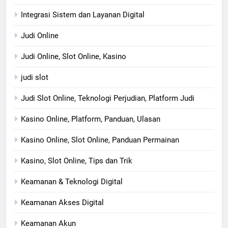
Integrasi Sistem dan Layanan Digital
Judi Online
Judi Online, Slot Online, Kasino
judi slot
Judi Slot Online, Teknologi Perjudian, Platform Judi
Kasino Online, Platform, Panduan, Ulasan
Kasino Online, Slot Online, Panduan Permainan
Kasino, Slot Online, Tips dan Trik
Keamanan & Teknologi Digital
Keamanan Akses Digital
Keamanan Akun