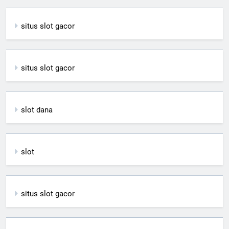
situs slot gacor
situs slot gacor
slot dana
slot
situs slot gacor