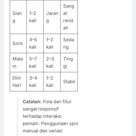
Sang
Sian
1–2
Jaran
at
g
kali
g
rend
ah
3–5
1–2
Seda
Sore
kali
kali
ng
Mala
5–7
2–3
Ting
m
kali
kali
gi
Dini
3–4
1–2
Stabil
Hari
kali
kali
Catatan:
Pola dan fitur
sangat responsif
terhadap interaksi
pemain. Penggunaan spin
manual dan variasi