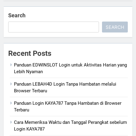
Search
SEARCH
Recent Posts
Panduan EDWINSLOT Login untuk Aktivitas Harian yang
Lebih Nyaman
Panduan LEBAH4D Login Tanpa Hambatan melalui
Browser Terbaru
Panduan Login KAYA787 Tanpa Hambatan di Browser
Terbaru
Cara Memeriksa Waktu dan Tanggal Perangkat sebelum
Login KAYA787