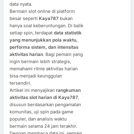
data nyata.
Bermain slot online di platform
besar seperti
Kaya787
bukan
hanya soal keberuntungan. Di balik
setiap spin, terdapat
data statistik
yang menunjukkan pola waktu,
performa sistem, dan intensitas
aktivitas harian
. Bagi pemain yang
ingin bermain lebih strategis,
memahami ritme aktivitas harian
bisa menjadi keunggulan
tersendiri.
Artikel ini menyajikan
rangkuman
aktivitas slot harian di Kaya787
,
disusun berdasarkan pengamatan
komunitas, uji spin pada game
populer, dan analisis waktu
bermain selama 24 jam terakhir.
Dengan membaca data ini, pemain