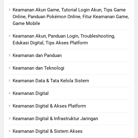
Keamanan Akun Game, Tutorial Login Akun, Tips Game
Online, Panduan Pokémon Online, Fitur Keamanan Game,
Game Mobile
Keamanan Akun, Panduan Login, Troubleshooting,
Edukasi Digital, Tips Akses Platform
Keamanan dan Panduan
Keamanan dan Teknologi
Keamanan Data & Tata Kelola Sistem
Keamanan Digital
Keamanan Digital & Akses Platform
Keamanan Digital & Infrastruktur Jaringan
Keamanan Digital & Sistem Akses