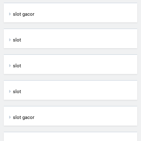
slot gacor
slot
slot
slot
slot gacor