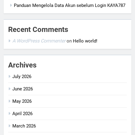
Panduan Mengelola Data Akun sebelum Login KAYA787
Recent Comments
A WordPress Commenter
on
Hello world!
Archives
July 2026
June 2026
May 2026
April 2026
March 2026