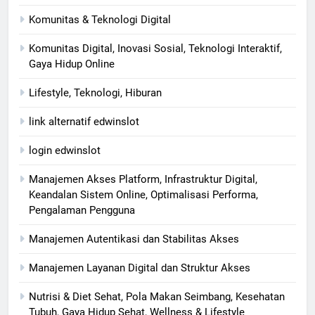
Komunitas & Teknologi Digital
Komunitas Digital, Inovasi Sosial, Teknologi Interaktif,
Gaya Hidup Online
Lifestyle, Teknologi, Hiburan
link alternatif edwinslot
login edwinslot
Manajemen Akses Platform, Infrastruktur Digital,
Keandalan Sistem Online, Optimalisasi Performa,
Pengalaman Pengguna
Manajemen Autentikasi dan Stabilitas Akses
Manajemen Layanan Digital dan Struktur Akses
Nutrisi & Diet Sehat, Pola Makan Seimbang, Kesehatan
Tubuh, Gaya Hidup Sehat, Wellness & Lifestyle