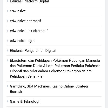
Edukasi Platform Digital
edwinslot
edwinslot alternatif
edwinslot link alternatif
edwinslot login
Efisiensi Pengalaman Digital
Ekosistem dan Kehidupan Pokémon Hubungan Manusia
dan Pokémon Dunia & Lore Pokémon Perilaku Pokémon
Filosofi dan Nilai dalam Pokémon Pokémon dalam
Kehidupan Sehari-hari
Gambling, Slot Machines, Kasino Online, Strategi
Bermain
Game & Teknologi