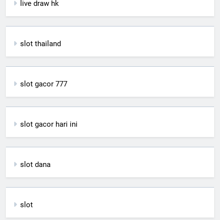
live draw hk
slot thailand
slot gacor 777
slot gacor hari ini
slot dana
slot