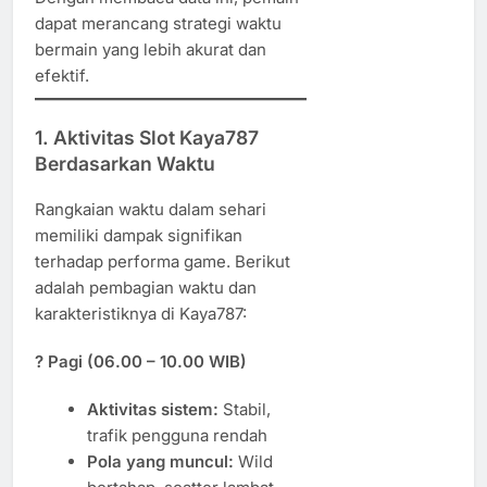
dapat merancang strategi waktu
bermain yang lebih akurat dan
efektif.
1. Aktivitas Slot Kaya787
Berdasarkan Waktu
Rangkaian waktu dalam sehari
memiliki dampak signifikan
terhadap performa game. Berikut
adalah pembagian waktu dan
karakteristiknya di Kaya787:
?
Pagi (06.00 – 10.00 WIB)
Aktivitas sistem:
Stabil,
trafik pengguna rendah
Pola yang muncul:
Wild