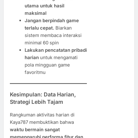
utama untuk hasil
maksimal
Jangan berpindah game
terlalu cepat.
Biarkan
sistem membaca interaksi
minimal 60 spin
Lakukan pencatatan pribadi
harian
untuk mengamati
pola mingguan game
favoritmu
Kesimpulan: Data Harian,
Strategi Lebih Tajam
Rangkuman aktivitas harian di
Kaya787 membuktikan bahwa
waktu bermain sangat
memengaruhi performa fitur dan