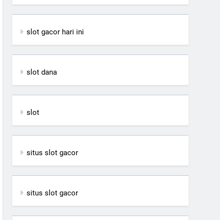
slot gacor hari ini
slot dana
slot
situs slot gacor
situs slot gacor