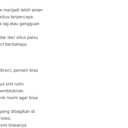
w menjadi lebih aman
itus terpercaya.
a lag atau gangguan
ar dari situs palsu
ct berbahaya.
irect, pemain bisa
s slot rutin
pemblokiran.
nk resmi agar bisa
yang dibagikan di
isiko.
esmi biasanya