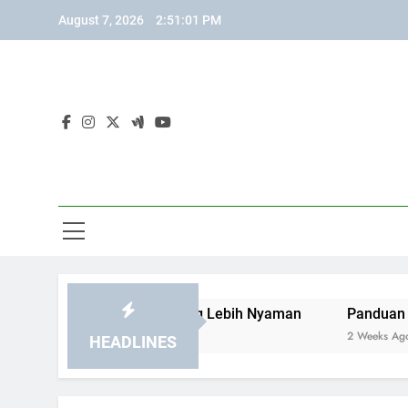
Skip
August 7, 2026
2:51:02 PM
to
content
Idu
Temukan K
Aktivitas Harian yang Lebih Nyaman
Panduan LEBAH4D 
2 Weeks Ago
HEADLINES