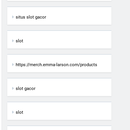
situs slot gacor
slot
https://merch.emma-larson.com/products
slot gacor
slot