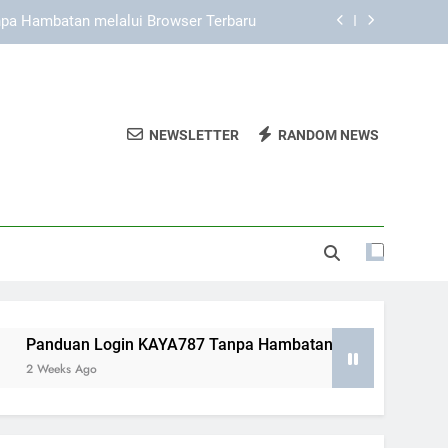
pa Hambatan melalui Browser Terbaru
7 Tanpa Hambatan di Browser Terbaru
gal Perangkat sebelum Login KAYA787
NEWSLETTER
RANDOM NEWS
 Aktivitas Harian yang Lebih Nyaman
pa Hambatan melalui Browser Terbaru
7 Tanpa Hambatan di Browser Terbaru
gal Perangkat sebelum Login KAYA787
uan Login KAYA787 Tanpa Hambatan di Browser Terbaru
s Ago