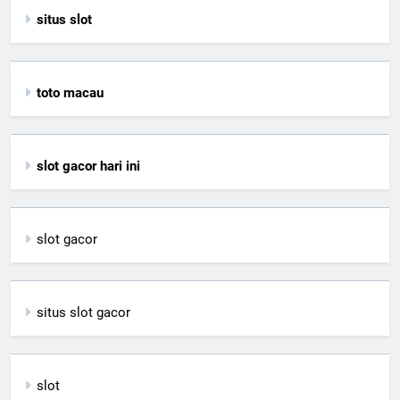
situs slot
toto macau
slot gacor hari ini
slot gacor
situs slot gacor
slot