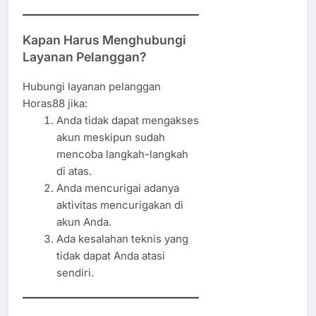
Kapan Harus Menghubungi
Layanan Pelanggan?
Hubungi layanan pelanggan
Horas88 jika:
Anda tidak dapat mengakses
akun meskipun sudah
mencoba langkah-langkah
di atas.
Anda mencurigai adanya
aktivitas mencurigakan di
akun Anda.
Ada kesalahan teknis yang
tidak dapat Anda atasi
sendiri.