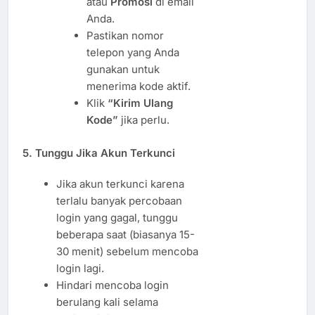
atau
Promosi
di email
Anda.
Pastikan nomor
telepon yang Anda
gunakan untuk
menerima kode aktif.
Klik
“Kirim Ulang
Kode”
jika perlu.
5. Tunggu Jika Akun Terkunci
Jika akun terkunci karena
terlalu banyak percobaan
login yang gagal, tunggu
beberapa saat (biasanya 15-
30 menit) sebelum mencoba
login lagi.
Hindari mencoba login
berulang kali selama