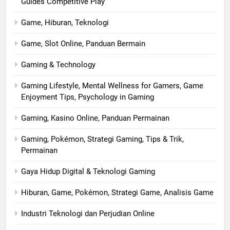
Guides Competitive Play
Game, Hiburan, Teknologi
Game, Slot Online, Panduan Bermain
Gaming & Technology
Gaming Lifestyle, Mental Wellness for Gamers, Game
Enjoyment Tips, Psychology in Gaming
Gaming, Kasino Online, Panduan Permainan
Gaming, Pokémon, Strategi Gaming, Tips & Trik,
Permainan
Gaya Hidup Digital & Teknologi Gaming
Hiburan, Game, Pokémon, Strategi Game, Analisis Game
Industri Teknologi dan Perjudian Online