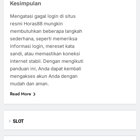
Kesimpulan
Mengatasi gagal login di situs
resmi Horas88 mungkin
membutuhkan beberapa langkah
sederhana, seperti memeriksa
informasi login, mereset kata
sandi, atau memastikan koneksi
internet stabil. Dengan mengikuti
panduan ini, Anda dapat kembali
mengakses akun Anda dengan
mudah dan aman.
Read More
SLOT