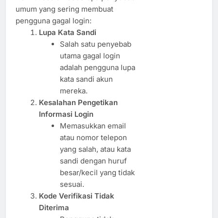
umum yang sering membuat
pengguna gagal login:
Lupa Kata Sandi
Salah satu penyebab
utama gagal login
adalah pengguna lupa
kata sandi akun
mereka.
Kesalahan Pengetikan
Informasi Login
Memasukkan email
atau nomor telepon
yang salah, atau kata
sandi dengan huruf
besar/kecil yang tidak
sesuai.
Kode Verifikasi Tidak
Diterima