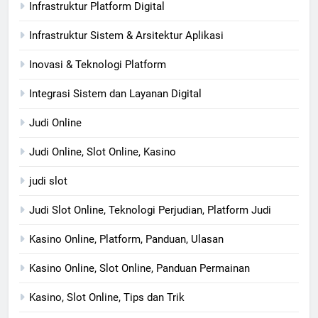
Infrastruktur Platform Digital
Infrastruktur Sistem & Arsitektur Aplikasi
Inovasi & Teknologi Platform
Integrasi Sistem dan Layanan Digital
Judi Online
Judi Online, Slot Online, Kasino
judi slot
Judi Slot Online, Teknologi Perjudian, Platform Judi
Kasino Online, Platform, Panduan, Ulasan
Kasino Online, Slot Online, Panduan Permainan
Kasino, Slot Online, Tips dan Trik