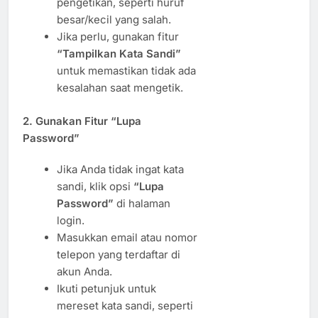
pengetikan, seperti huruf
besar/kecil yang salah.
Jika perlu, gunakan fitur
“Tampilkan Kata Sandi”
untuk memastikan tidak ada
kesalahan saat mengetik.
2. Gunakan Fitur “Lupa
Password”
Jika Anda tidak ingat kata
sandi, klik opsi
“Lupa
Password”
di halaman
login.
Masukkan email atau nomor
telepon yang terdaftar di
akun Anda.
Ikuti petunjuk untuk
mereset kata sandi, seperti