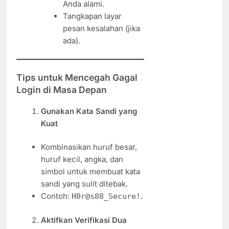
Anda alami.
Tangkapan layar
pesan kesalahan (jika
ada).
Tips untuk Mencegah Gagal
Login di Masa Depan
Gunakan Kata Sandi yang
Kuat
Kombinasikan huruf besar,
huruf kecil, angka, dan
simbol untuk membuat kata
sandi yang sulit ditebak.
Contoh:
.
H0r@s88_Secure!
Aktifkan Verifikasi Dua