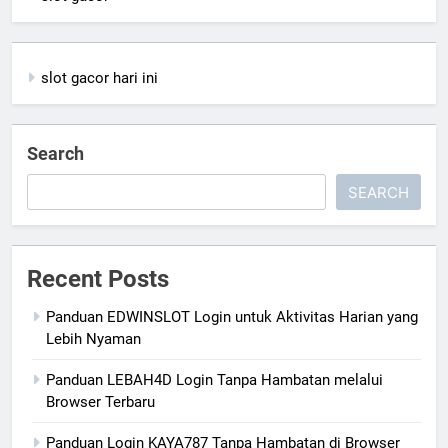
slot gacor hari ini
Search
SEARCH
Recent Posts
Panduan EDWINSLOT Login untuk Aktivitas Harian yang
Lebih Nyaman
Panduan LEBAH4D Login Tanpa Hambatan melalui
Browser Terbaru
Panduan Login KAYA787 Tanpa Hambatan di Browser