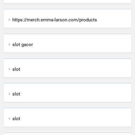
https://merch.emma-larson.com/products
slot gacor
slot
slot
slot