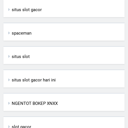
situs slot gacor
spaceman
situs slot
situs slot gacor hari ini
NGENTOT BOKEP XNXX
slot gacor