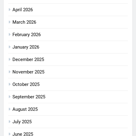
April 2026
March 2026
February 2026
January 2026
December 2025
November 2025
October 2025
September 2025
August 2025
July 2025
June 2025