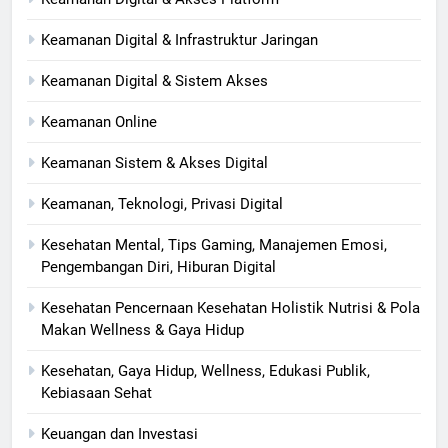
Keamanan Digital & Infrastruktur Jaringan
Keamanan Digital & Sistem Akses
Keamanan Online
Keamanan Sistem & Akses Digital
Keamanan, Teknologi, Privasi Digital
Kesehatan Mental, Tips Gaming, Manajemen Emosi,
Pengembangan Diri, Hiburan Digital
Kesehatan Pencernaan Kesehatan Holistik Nutrisi & Pola
Makan Wellness & Gaya Hidup
Kesehatan, Gaya Hidup, Wellness, Edukasi Publik,
Kebiasaan Sehat
Keuangan dan Investasi