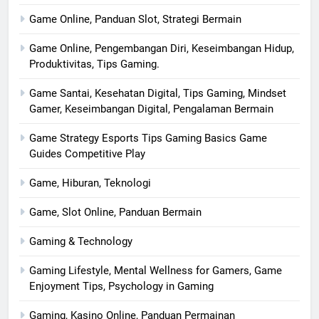
Game Online, Panduan Slot, Strategi Bermain
Game Online, Pengembangan Diri, Keseimbangan Hidup,
Produktivitas, Tips Gaming.
Game Santai, Kesehatan Digital, Tips Gaming, Mindset
Gamer, Keseimbangan Digital, Pengalaman Bermain
Game Strategy Esports Tips Gaming Basics Game
Guides Competitive Play
Game, Hiburan, Teknologi
Game, Slot Online, Panduan Bermain
Gaming & Technology
Gaming Lifestyle, Mental Wellness for Gamers, Game
Enjoyment Tips, Psychology in Gaming
Gaming, Kasino Online, Panduan Permainan