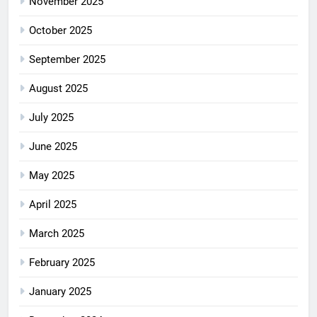
November 2025
October 2025
September 2025
August 2025
July 2025
June 2025
May 2025
April 2025
March 2025
February 2025
January 2025