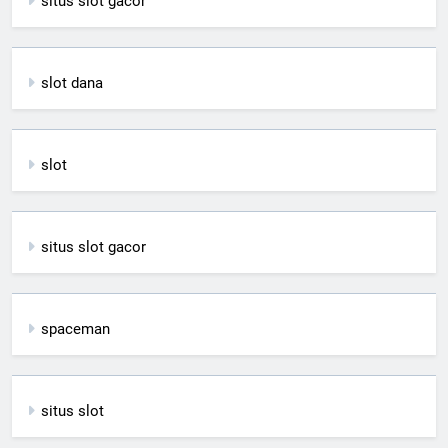
situs slot gacor
slot dana
slot
situs slot gacor
spaceman
situs slot