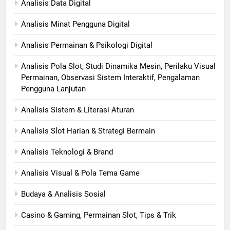
Analisis Data Digital
Analisis Minat Pengguna Digital
Analisis Permainan & Psikologi Digital
Analisis Pola Slot, Studi Dinamika Mesin, Perilaku Visual
Permainan, Observasi Sistem Interaktif, Pengalaman
Pengguna Lanjutan
Analisis Sistem & Literasi Aturan
Analisis Slot Harian & Strategi Bermain
Analisis Teknologi & Brand
Analisis Visual & Pola Tema Game
Budaya & Analisis Sosial
Casino & Gaming, Permainan Slot, Tips & Trik