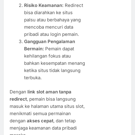
Risiko Keamanan:
Redirect
bisa diarahkan ke situs
palsu atau berbahaya yang
mencoba mencuri data
pribadi atau login pemain.
Gangguan Pengalaman
Bermain:
Pemain dapat
kehilangan fokus atau
bahkan kesempatan menang
ketika situs tidak langsung
terbuka.
Dengan
link slot aman tanpa
redirect
, pemain bisa langsung
masuk ke halaman utama situs slot,
menikmati semua permainan
dengan
akses cepat
, dan tetap
menjaga keamanan data pribadi