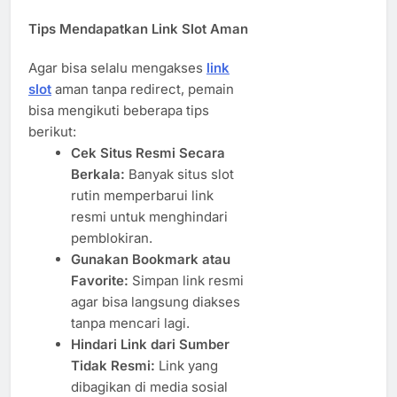
Tips Mendapatkan Link Slot Aman
Agar bisa selalu mengakses
link
slot
aman tanpa redirect, pemain
bisa mengikuti beberapa tips
berikut:
Cek Situs Resmi Secara
Berkala:
Banyak situs slot
rutin memperbarui link
resmi untuk menghindari
pemblokiran.
Gunakan Bookmark atau
Favorite:
Simpan link resmi
agar bisa langsung diakses
tanpa mencari lagi.
Hindari Link dari Sumber
Tidak Resmi:
Link yang
dibagikan di media sosial