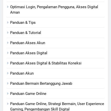
Optimasi Login, Pengalaman Pengguna, Akses Digital
Aman
Panduan & Tips
Panduan & Tutorial
Panduan Akses Akun
Panduan Akses Digital
Panduan Akses Digital & Stabilitas Koneksi
Panduan Akun
Panduan Bermain Bertanggung Jawab
Panduan Game Online
Panduan Game Online, Strategi Bermain, User Experience
Gaming, Pengembangan Skill Digital