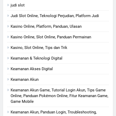
judi slot
Judi Slot Online, Teknologi Perjudian, Platform Judi
Kasino Online, Platform, Panduan, Ulasan
Kasino Online, Slot Online, Panduan Permainan
Kasino, Slot Online, Tips dan Trik
Keamanan & Teknologi Digital
Keamanan Akses Digital
Keamanan Akun
Keamanan Akun Game, Tutorial Login Akun, Tips Game
Online, Panduan Pokémon Online, Fitur Keamanan Game,
Game Mobile
Keamanan Akun, Panduan Login, Troubleshooting,