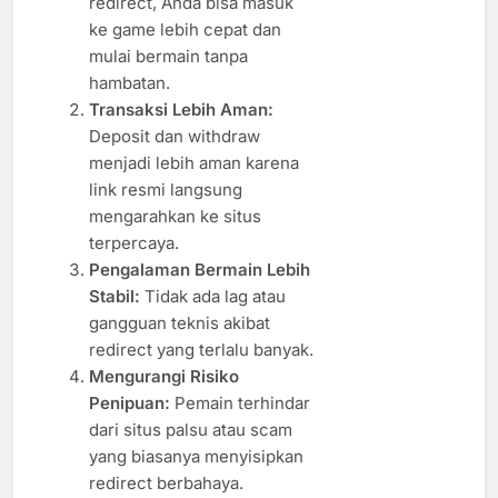
redirect, Anda bisa masuk
ke game lebih cepat dan
mulai bermain tanpa
hambatan.
Transaksi Lebih Aman:
Deposit dan withdraw
menjadi lebih aman karena
link resmi langsung
mengarahkan ke situs
terpercaya.
Pengalaman Bermain Lebih
Stabil:
Tidak ada lag atau
gangguan teknis akibat
redirect yang terlalu banyak.
Mengurangi Risiko
Penipuan:
Pemain terhindar
dari situs palsu atau scam
yang biasanya menyisipkan
redirect berbahaya.