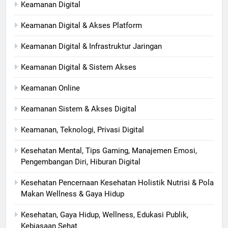
Keamanan Digital
Keamanan Digital & Akses Platform
Keamanan Digital & Infrastruktur Jaringan
Keamanan Digital & Sistem Akses
Keamanan Online
Keamanan Sistem & Akses Digital
Keamanan, Teknologi, Privasi Digital
Kesehatan Mental, Tips Gaming, Manajemen Emosi,
Pengembangan Diri, Hiburan Digital
Kesehatan Pencernaan Kesehatan Holistik Nutrisi & Pola
Makan Wellness & Gaya Hidup
Kesehatan, Gaya Hidup, Wellness, Edukasi Publik,
Kebiasaan Sehat