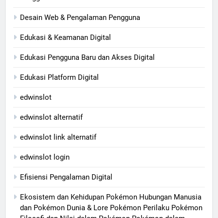
Desain Web & Pengalaman Pengguna
Edukasi & Keamanan Digital
Edukasi Pengguna Baru dan Akses Digital
Edukasi Platform Digital
edwinslot
edwinslot alternatif
edwinslot link alternatif
edwinslot login
Efisiensi Pengalaman Digital
Ekosistem dan Kehidupan Pokémon Hubungan Manusia
dan Pokémon Dunia & Lore Pokémon Perilaku Pokémon