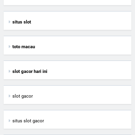
situs slot
toto macau
slot gacor hari ini
slot gacor
situs slot gacor