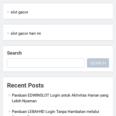
slot gacor
slot gacor hari ini
Search
SEARCH
Recent Posts
Panduan EDWINSLOT Login untuk Aktivitas Harian yang
Lebih Nyaman
Panduan LEBAH4D Login Tanpa Hambatan melalui