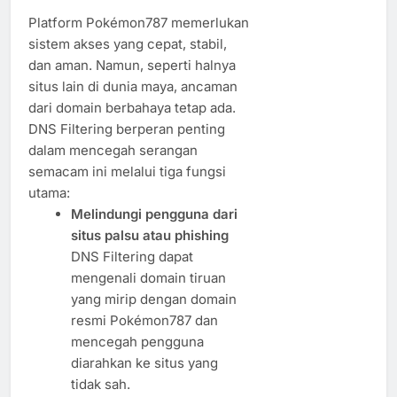
Platform Pokémon787 memerlukan
sistem akses yang cepat, stabil,
dan aman. Namun, seperti halnya
situs lain di dunia maya, ancaman
dari domain berbahaya tetap ada.
DNS Filtering berperan penting
dalam mencegah serangan
semacam ini melalui tiga fungsi
utama:
Melindungi pengguna dari
situs palsu atau phishing
DNS Filtering dapat
mengenali domain tiruan
yang mirip dengan domain
resmi Pokémon787 dan
mencegah pengguna
diarahkan ke situs yang
tidak sah.