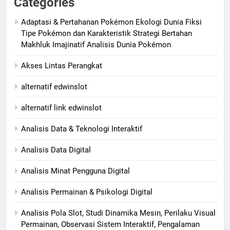
Categories
Adaptasi & Pertahanan Pokémon Ekologi Dunia Fiksi
Tipe Pokémon dan Karakteristik Strategi Bertahan
Makhluk Imajinatif Analisis Dunia Pokémon
Akses Lintas Perangkat
alternatif edwinslot
alternatif link edwinslot
Analisis Data & Teknologi Interaktif
Analisis Data Digital
Analisis Minat Pengguna Digital
Analisis Permainan & Psikologi Digital
Analisis Pola Slot, Studi Dinamika Mesin, Perilaku Visual
Permainan, Observasi Sistem Interaktif, Pengalaman