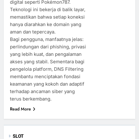
digital seperti Pokémon787.
Teknologi ini bekerja di balik layar,
memastikan bahwa setiap koneksi
hanya diarahkan ke domain yang
aman dan tepercaya.
Bagi pengguna, manfaatnya jelas:
perlindungan dari phishing, privasi
yang lebih kuat, dan pengalaman
akses yang stabil. Sementara bagi
pengelola platform, DNS Filtering
membantu menciptakan fondasi
keamanan yang kokoh dan adaptif
terhadap ancaman siber yang
terus berkembang.
Read More
SLOT