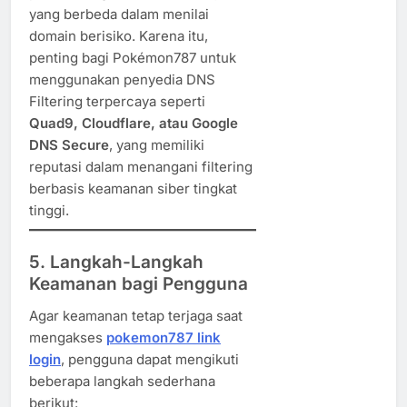
yang berbeda dalam menilai
domain berisiko. Karena itu,
penting bagi Pokémon787 untuk
menggunakan penyedia DNS
Filtering terpercaya seperti
Quad9, Cloudflare, atau Google
DNS Secure
, yang memiliki
reputasi dalam menangani filtering
berbasis keamanan siber tingkat
tinggi.
5. Langkah-Langkah
Keamanan bagi Pengguna
Agar keamanan tetap terjaga saat
mengakses
pokemon787 link
login
, pengguna dapat mengikuti
beberapa langkah sederhana
berikut: