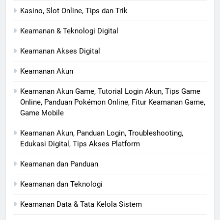
Kasino, Slot Online, Tips dan Trik
Keamanan & Teknologi Digital
Keamanan Akses Digital
Keamanan Akun
Keamanan Akun Game, Tutorial Login Akun, Tips Game
Online, Panduan Pokémon Online, Fitur Keamanan Game,
Game Mobile
Keamanan Akun, Panduan Login, Troubleshooting,
Edukasi Digital, Tips Akses Platform
Keamanan dan Panduan
Keamanan dan Teknologi
Keamanan Data & Tata Kelola Sistem