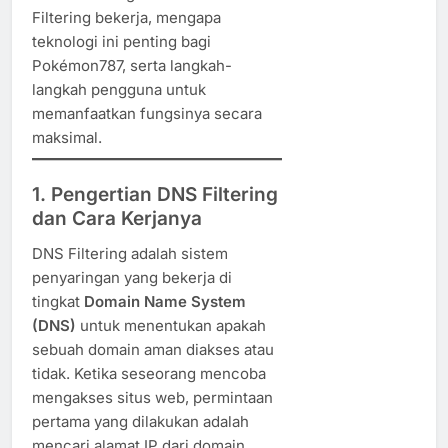
Filtering bekerja, mengapa
teknologi ini penting bagi
Pokémon787, serta langkah-
langkah pengguna untuk
memanfaatkan fungsinya secara
maksimal.
1. Pengertian DNS Filtering
dan Cara Kerjanya
DNS Filtering adalah sistem
penyaringan yang bekerja di
tingkat
Domain Name System
(DNS)
untuk menentukan apakah
sebuah domain aman diakses atau
tidak. Ketika seseorang mencoba
mengakses situs web, permintaan
pertama yang dilakukan adalah
mencari alamat IP dari domain