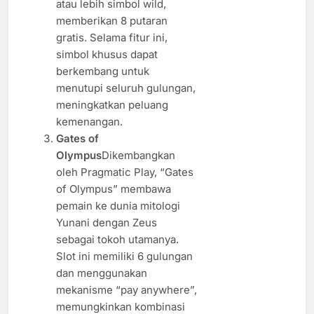
atau lebih simbol wild,
memberikan 8 putaran
gratis. Selama fitur ini,
simbol khusus dapat
berkembang untuk
menutupi seluruh gulungan,
meningkatkan peluang
kemenangan.
Gates of
Olympus
Dikembangkan
oleh Pragmatic Play, “Gates
of Olympus” membawa
pemain ke dunia mitologi
Yunani dengan Zeus
sebagai tokoh utamanya.
Slot ini memiliki 6 gulungan
dan menggunakan
mekanisme “pay anywhere”,
memungkinkan kombinasi