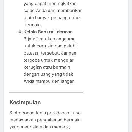
yang dapat meningkatkan
saldo Anda dan memberikan
lebih banyak peluang untuk
bermain.
Kelola Bankroll dengan
Bijak:
Tentukan anggaran
untuk bermain dan patuhi
batasan tersebut. Jangan
tergoda untuk mengejar
kerugian atau bermain
dengan uang yang tidak
Anda mampu kehilangan.
Kesimpulan
Slot dengan tema peradaban kuno
menawarkan pengalaman bermain
yang mendalam dan menarik,