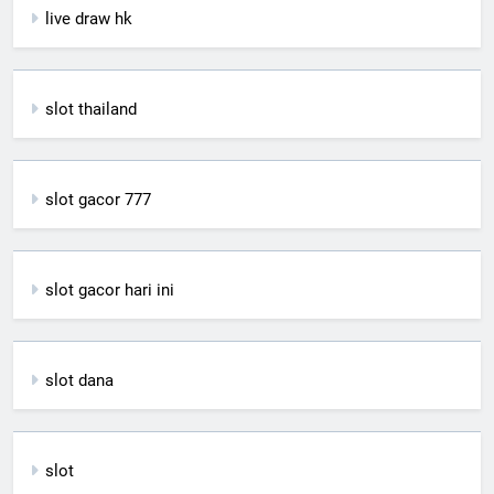
live draw hk
slot thailand
slot gacor 777
slot gacor hari ini
slot dana
slot