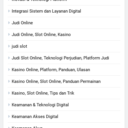
Integrasi Sistem dan Layanan Digital
Judi Online
Judi Online, Slot Online, Kasino
judi slot
Judi Slot Online, Teknologi Perjudian, Platform Judi
Kasino Online, Platform, Panduan, Ulasan
Kasino Online, Slot Online, Panduan Permainan
Kasino, Slot Online, Tips dan Trik
Keamanan & Teknologi Digital
Keamanan Akses Digital