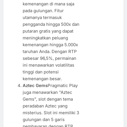
kemenangan di mana saja
pada gulungan. Fitur
utamanya termasuk
pengganda hingga 500x dan
putaran gratis yang dapat
meningkatkan peluang
kemenangan hingga 5.000x
taruhan Anda. Dengan RTP
sebesar 96,5%, permainan
ini menawarkan volatilitas
tinggi dan potensi
kemenangan besar.
Aztec Gems
Pragmatic Play
juga menawarkan “Aztec
Gems”, slot dengan tema
peradaban Aztec yang
misterius. Slot ini memiliki 3
gulungan dan 5 garis
pembayaran dengan RTP