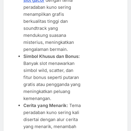
slot gacor
dengan tema
peradaban kuno sering
menampilkan grafis
berkualitas tinggi dan
soundtrack yang
mendukung suasana
misterius, meningkatkan
pengalaman bermain.
Simbol Khusus dan Bonus:
Banyak slot menawarkan
simbol wild, scatter, dan
fitur bonus seperti putaran
gratis atau pengganda yang
meningkatkan peluang
kemenangan.
Cerita yang Menarik:
Tema
peradaban kuno sering kali
disertai dengan alur cerita
yang menarik, menambah