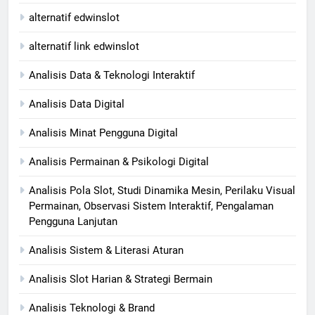
alternatif edwinslot
alternatif link edwinslot
Analisis Data & Teknologi Interaktif
Analisis Data Digital
Analisis Minat Pengguna Digital
Analisis Permainan & Psikologi Digital
Analisis Pola Slot, Studi Dinamika Mesin, Perilaku Visual
Permainan, Observasi Sistem Interaktif, Pengalaman
Pengguna Lanjutan
Analisis Sistem & Literasi Aturan
Analisis Slot Harian & Strategi Bermain
Analisis Teknologi & Brand