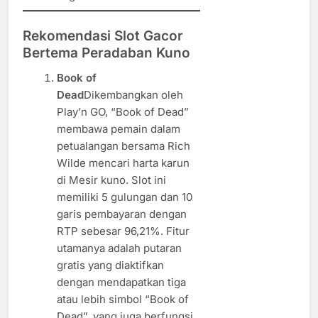
Rekomendasi Slot Gacor
Bertema Peradaban Kuno
Book of
Dead
Dikembangkan oleh
Play’n GO, “Book of Dead”
membawa pemain dalam
petualangan bersama Rich
Wilde mencari harta karun
di Mesir kuno. Slot ini
memiliki 5 gulungan dan 10
garis pembayaran dengan
RTP sebesar 96,21%. Fitur
utamanya adalah putaran
gratis yang diaktifkan
dengan mendapatkan tiga
atau lebih simbol “Book of
Dead”, yang juga berfungsi