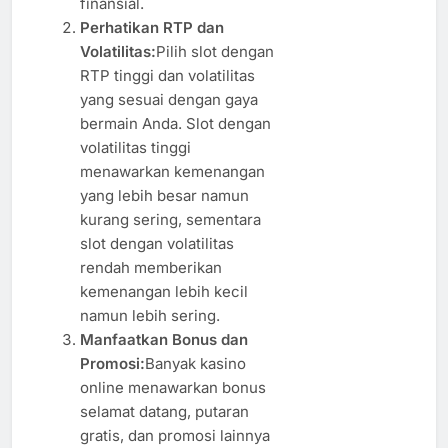
finansial.
Perhatikan RTP dan
Volatilitas:
Pilih slot dengan
RTP tinggi dan volatilitas
yang sesuai dengan gaya
bermain Anda. Slot dengan
volatilitas tinggi
menawarkan kemenangan
yang lebih besar namun
kurang sering, sementara
slot dengan volatilitas
rendah memberikan
kemenangan lebih kecil
namun lebih sering.
Manfaatkan Bonus dan
Promosi:
Banyak kasino
online menawarkan bonus
selamat datang, putaran
gratis, dan promosi lainnya