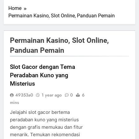
Home
Permainan Kasino, Slot Online, Panduan Pemain
Permainan Kasino, Slot Online,
Panduan Pemain
Slot Gacor dengan Tema
Peradaban Kuno yang
Misterius
49353a0
1 year ago
0
6
mins
Jelajahi slot gacor bertema
peradaban kuno yang misterius
dengan grafis memukau dan fitur
menarik. Temukan rekomendasi