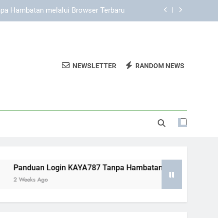
pa Hambatan melalui Browser Terbaru
7 Tanpa Hambatan di Browser Terbaru
gal Perangkat sebelum Login KAYA787
NEWSLETTER
RANDOM NEWS
 Aktivitas Harian yang Lebih Nyaman
pa Hambatan melalui Browser Terbaru
7 Tanpa Hambatan di Browser Terbaru
gal Perangkat sebelum Login KAYA787
 Login KAYA787 Tanpa Hambatan di Browser Terbaru
C
go
3