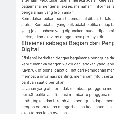
alternatif, kebutuhan utama mereka adalah kejelas
bagaimana mengenali akses, memahami informasi 
pengalaman yang lebih aman.
Kemudahan bukan berarti semua hal dibuat terlalu 
arahan.Kemudahan yang baik adalah ketika setiap b
yang jelas, bahasa yang digunakan mudah dipaham
melanjutkan aktivitas dengan rasa percaya diri.
Efisiensi sebagai Bagian dari Pe
Digital
Efisiensi berkaitan dengan bagaimana pengguna d
kebutuhannya dengan waktu dan langkah yang lebi
Kaya787, efisiensi dapat dilihat dari kemudahan 
membaca informasi penting, memahami fitur, sert
bantuan saat diperlukan.
Layanan yang efisien tidak membuat pengguna mer
buru.Sebaliknya, efisiensi membantu pengguna me
lebih ringkas dan terarah.Jika pengguna dapat me
dengan cepat tanpa mengorbankan keamanan, maka
akan terasa lebih nyaman.