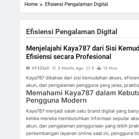
Home
Efisiensi Pengalaman Digital
Efisiensi Pengalaman Digital
Menjelajahi Kaya787 dari Sisi Kemu
Efisiensi secara Profesional
49353a0
2 Months Ago
0
15 Mins
Kaya787 dibahas dari sisi kemudahan akses, efisie
akun, dan pengalaman pengguna yang jelas, praktis,
Memahami Kaya787 dalam Kebut
Pengguna Modern
Kaya787 menjadi salah satu brand digital yang ban
ketika mereka membutuhkan informasi seputar akse
akun, dan pengalaman penggunaan yang lebih prak
perkembangan layanan online saat ini, pengguna t