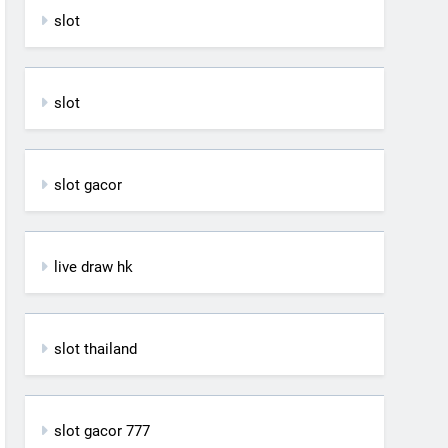
slot
slot
slot gacor
live draw hk
slot thailand
slot gacor 777