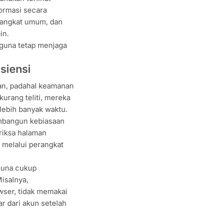
formasi secara
rangkat umum, dan
in.
gguna tetap menjaga
siensi
an, padahal keamanan
kurang teliti, mereka
lebih banyak waktu.
mbangun kebiasaan
riksa halaman
melalui perangkat
guna cukup
isalnya,
ser, tidak memakai
ar dari akun setelah