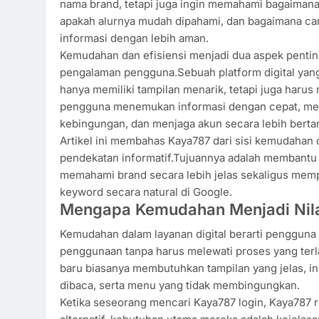
nama brand, tetapi juga ingin memahami bagaimana
apakah alurnya mudah dipahami, dan bagaimana c
informasi dengan lebih aman.
Kemudahan dan efisiensi menjadi dua aspek pent
pengalaman pengguna.Sebuah platform digital yang
hanya memiliki tampilan menarik, tetapi juga har
pengguna menemukan informasi dengan cepat, m
kebingungan, dan menjaga akun secara lebih bert
Artikel ini membahas Kaya787 dari sisi kemudahan 
pendekatan informatif.Tujuannya adalah membantu
memahami brand secara lebih jelas sekaligus mem
keyword secara natural di Google.
Mengapa Kemudahan Menjadi Nila
Kemudahan dalam layanan digital berarti pengguna
penggunaan tanpa harus melewati proses yang terl
baru biasanya membutuhkan tampilan yang jelas, i
dibaca, serta menu yang tidak membingungkan.
Ketika seseorang mencari Kaya787 login, Kaya787 