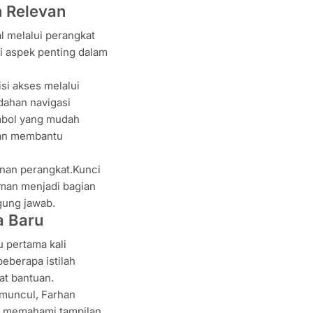
 Relevan
l melalui perangkat
i aspek penting dalam
isi akses melalui
dahan navigasi
mbol yang mudah
akan membantu
nan perangkat.Kunci
aman menjadi bagian
gung jawab.
a Baru
 pertama kali
eberapa istilah
sat bantuan.
 muncul, Farhan
a memahami tampilan