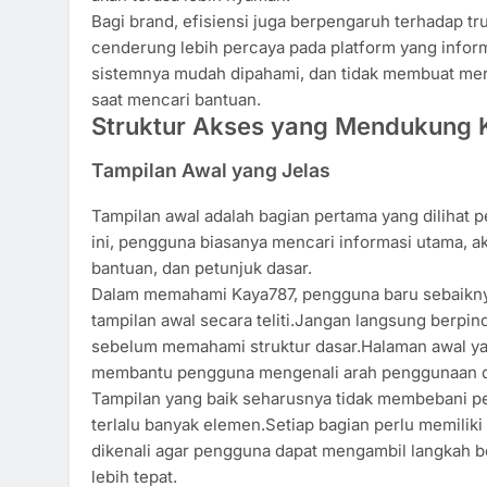
Bagi brand, efisiensi juga berpengaruh terhadap t
cenderung lebih percaya pada platform yang inform
sistemnya mudah dipahami, dan tidak membuat mer
saat mencari bantuan.
Struktur Akses yang Mendukung
Tampilan Awal yang Jelas
Tampilan awal adalah bagian pertama yang dilihat 
ini, pengguna biasanya mencari informasi utama, 
bantuan, dan petunjuk dasar.
Dalam memahami Kaya787, pengguna baru sebaikn
tampilan awal secara teliti.Jangan langsung berpi
sebelum memahami struktur dasar.Halaman awal ya
membantu pengguna mengenali arah penggunaan d
Tampilan yang baik seharusnya tidak membebani 
terlalu banyak elemen.Setiap bagian perlu memilik
dikenali agar pengguna dapat mengambil langkah b
lebih tepat.