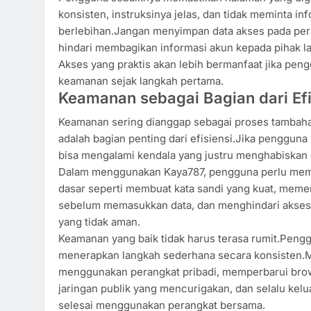
konsisten, instruksinya jelas, dan tidak meminta in
berlebihan.Jangan menyimpan data akses pada pe
hindari membagikan informasi akun kepada pihak la
Akses yang praktis akan lebih bermanfaat jika pen
keamanan sejak langkah pertama.
Keamanan sebagai Bagian dari Efi
Keamanan sering dianggap sebagai proses tambah
adalah bagian penting dari efisiensi.Jika pengguna 
bisa mengalami kendala yang justru menghabiskan 
Dalam menggunakan Kaya787, pengguna perlu me
dasar seperti membuat kata sandi yang kuat, meme
sebelum memasukkan data, dan menghindari akses 
yang tidak aman.
Keamanan yang baik tidak harus terasa rumit.Peng
menerapkan langkah sederhana secara konsisten.M
menggunakan perangkat pribadi, memperbarui brow
jaringan publik yang mencurigakan, dan selalu kelu
selesai menggunakan perangkat bersama.