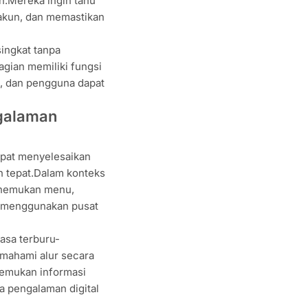
an.Mereka ingin tahu
akun, dan memastikan
singkat tanpa
agian memiliki fungsi
i, dan pengguna dapat
ngalaman
apat menyelesaikan
h tepat.Dalam konteks
menemukan menu,
a menggunakan pusat
asa terburu-
mahami alur secara
nemukan informasi
 pengalaman digital