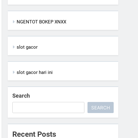
NGENTOT BOKEP XNXX
slot gacor
slot gacor hari ini
Search
SEARCH
Recent Posts