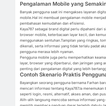
Pengalaman Mobile yang Semakin
Banyak pengguna saat ini mengakses layanan digita
mobile.Hal ini membuat pengalaman mobile menjad
pembahasan kemudahan dan efisiensi.
Kaya787 sebagai brand digital perlu dipahami dari s
browser mobile, keterbacaan layar kecil, dan kemu
menggunakan sentuhan.Tampilan yang ringkas, to
dikenali, serta informasi yang tidak terlalu padat 
pengguna merasa lebih nyaman.
Pengguna mobile juga perlu memperhatikan keama
layar, browser yang diperbarui, dan jaringan yang 
penting dari pengalaman digital yang lebih bertang
Contoh Skenario Praktis Penggun
Bayangkan seorang pengguna bernama Farhan baru
mencari informasi tentang Kaya787.Ia menemukan b
seperti login, resmi, alternatif, akses aman, dan pu
Alih-alih langsung mencoba semua informasi yang
memilih membaca panduan dasar terlebih dahulu.I