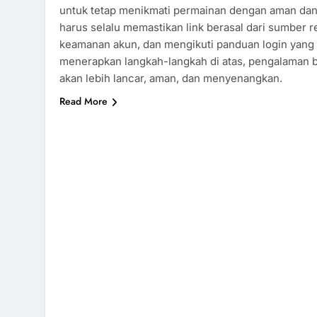
untuk tetap menikmati permainan dengan aman da
harus selalu memastikan link berasal dari sumber 
keamanan akun, dan mengikuti panduan login yang
menerapkan langkah-langkah di atas, pengalaman 
akan lebih lancar, aman, dan menyenangkan.
Read More