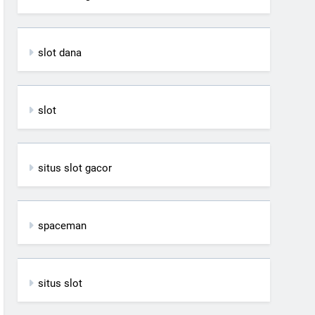
slot dana
slot
situs slot gacor
spaceman
situs slot