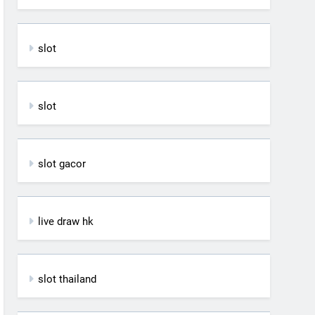
slot
slot
slot gacor
live draw hk
slot thailand