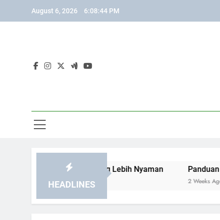
Skip
August 6, 2026
6:08:45 PM
to
content
Idu
Temukan K
tivitas Harian yang Lebih Nyaman
Panduan LEBAH4D Lo
2 Weeks Ago
HEADLINES