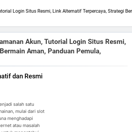
orial Login Situs Resmi, Link Alternatif Terpercaya, Strategi
amanan Akun, Tutorial Login Situs Resmi,
egi Bermain Aman, Panduan Pemula,
natif dan Resmi
njadi salah satu
ainan, mulai dari slot
guna menghadapi
ternet atau masalah