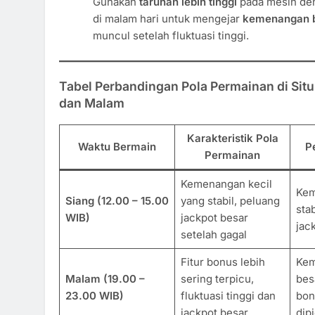
Gunakan
taruhan lebih tinggi
pada mesin d
di malam hari untuk mengejar
kemenangan 
muncul setelah fluktuasi tinggi.
Tabel Perbandingan Pola Permainan di Situ
dan Malam
Karakteristik Pola
Waktu Bermain
P
Permainan
Kemenangan kecil
Kem
Siang (12.00 – 15.00
yang stabil, peluang
stab
WIB)
jackpot besar
jack
setelah gagal
Fitur bonus lebih
Kem
Malam (19.00 –
sering terpicu,
besa
23.00 WIB)
fluktuasi tinggi dan
bon
jackpot besar
dip