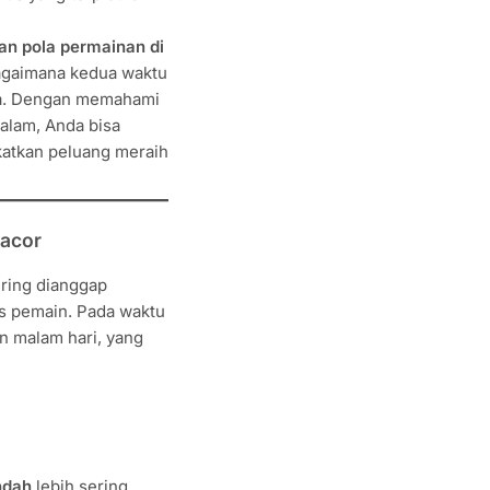
n pola permainan di
agaimana kedua waktu
. Dengan memahami
alam, Anda bisa
atkan peluang meraih
Gacor
ering dianggap
as pemain. Pada waktu
n malam hari, yang
endah
lebih sering