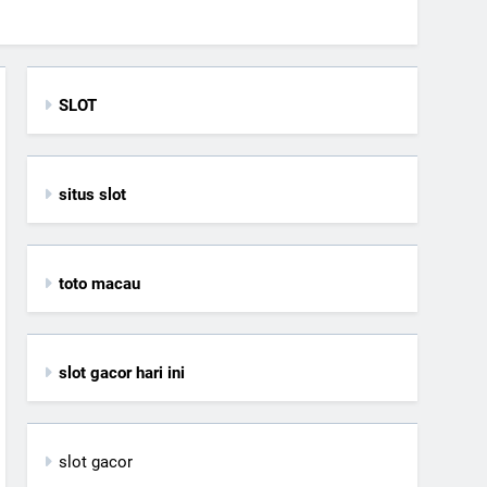
SLOT
situs slot
toto macau
slot gacor hari ini
slot gacor