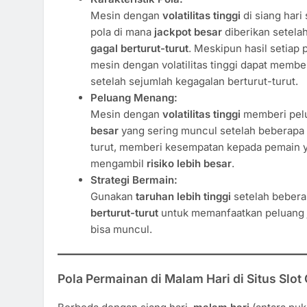
Mesin dengan
volatilitas tinggi
di siang hari
pola di mana
jackpot besar
diberikan setela
gagal berturut-turut
. Meskipun hasil setiap 
mesin dengan volatilitas tinggi dapat membe
setelah sejumlah kegagalan berturut-turut.
Peluang Menang:
Mesin dengan
volatilitas tinggi
memberi pel
besar
yang sering muncul setelah beberapa 
turut, memberi kesempatan kepada pemain y
mengambil
risiko lebih besar
.
Strategi Bermain:
Gunakan
taruhan lebih tinggi
setelah beber
berturut-turut
untuk memanfaatkan peluang
bisa muncul.
Pola Permainan di Malam Hari di Situs Slot