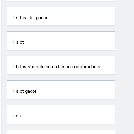
situs slot gacor
slot
https://merch.emma-larson.com/products
slot gacor
slot