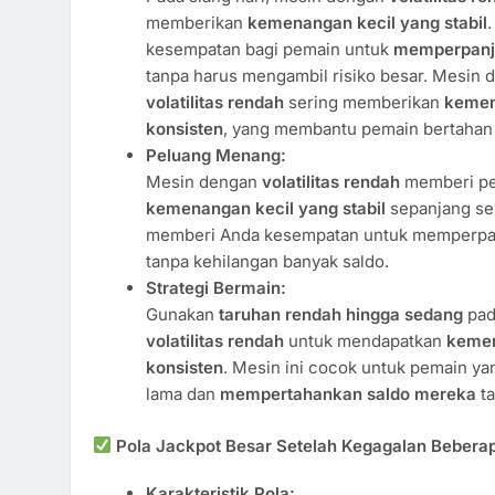
memberikan
kemenangan kecil yang stabil
.
kesempatan bagi pemain untuk
memperpanja
tanpa harus mengambil risiko besar. Mesin
volatilitas rendah
sering memberikan
kemen
konsisten
, yang membantu pemain bertahan 
Peluang Menang:
Mesin dengan
volatilitas rendah
memberi pe
kemenangan kecil yang stabil
sepanjang se
memberi Anda kesempatan untuk memperpa
tanpa kehilangan banyak saldo.
Strategi Bermain:
Gunakan
taruhan rendah hingga sedang
pad
volatilitas rendah
untuk mendapatkan
kemen
konsisten
. Mesin ini cocok untuk pemain ya
lama dan
mempertahankan saldo mereka
ta
Pola Jackpot Besar Setelah Kegagalan Bebera
Karakteristik Pola: