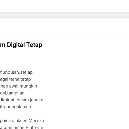
m Digital Tetap
rmunculan,setiap
bagaimana tetap
tahap awal,mungkin
osi,tampilan
diminati dalam jangka
aitu pengalaman
.
g bisa diakses.Mereka
at,dan aman.Platform