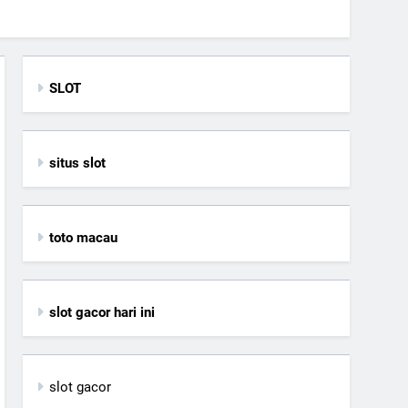
SLOT
situs slot
toto macau
slot gacor hari ini
slot gacor