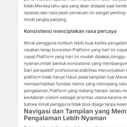
tidak.Mereka tahu apa yang akan didapat saat kem
layanan,dan rasa pasti semacam ini sangat penti
minat jangka panjang.
Konsistensi menciptakan rasa percaya
Minat pengguna tumbuh lebih kuat ketika pengala
rasakan tetap konsisten.Platform yang hari ini cep
cepat.Platform yang hari ini mudah dipakai,minggu
nyaman.Inilah bentuk konsistensi yang membangun
Dari perspektif profesional,stabilitas menunjukka
platform tidak hanya fokus pada tampilan luar.Mere
memperhatikan fondasi teknis yang menopang sel
pengalaman.Platform yang matang hampir selalu 
kestabilan sistem sebagai prioritas utama karena
bahwa minat pengguna tidak bisa dijaga tanpa kean
Navigasi dan Tampilan yang Mem
Pengalaman Lebih Nyaman