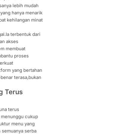
sanya lebih mudah
m yang hanya menarik
at kehilangan minat
l.Ia terbentuk dari
an akses
stem membuat
mbantu proses
erkuat
atform yang bertahan
r-benar terasa,bukan
g Terus
una terus
a menunggu cukup
uktur menu yang
n semuanya serba