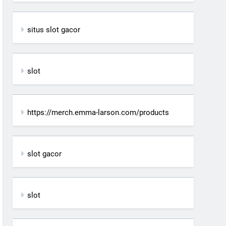
situs slot gacor
slot
https://merch.emma-larson.com/products
slot gacor
slot