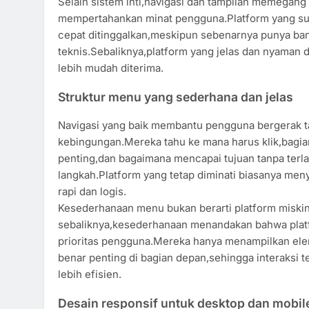
Selain sistem inti,navigasi dan tampilan memegang
mempertahankan minat pengguna.Platform yang sul
cepat ditinggalkan,meskipun sebenarnya punya ba
teknis.Sebaliknya,platform yang jelas dan nyaman di
lebih mudah diterima.
Struktur menu yang sederhana dan jelas
Navigasi yang baik membantu pengguna bergerak 
kebingungan.Mereka tahu ke mana harus klik,bagi
penting,dan bagaimana mencapai tujuan tanpa terl
langkah.Platform yang tetap diminati biasanya me
rapi dan logis.
Kesederhanaan menu bukan berarti platform miskin 
sebaliknya,kesederhanaan menandakan bahwa pla
prioritas pengguna.Mereka hanya menampilkan el
benar penting di bagian depan,sehingga interaksi t
lebih efisien.
Desain responsif untuk desktop dan mobil