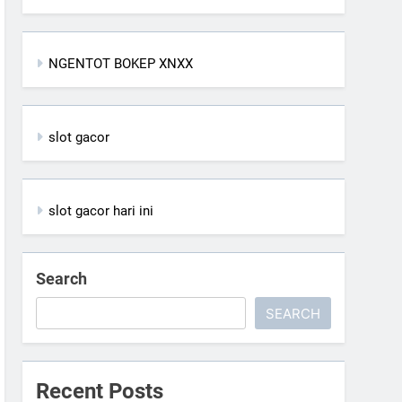
NGENTOT BOKEP XNXX
slot gacor
slot gacor hari ini
Search
SEARCH
Recent Posts