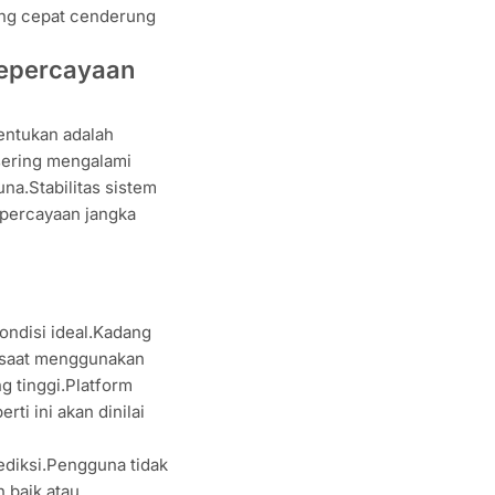
yang cepat cenderung
Kepercayaan
entukan adalah
 sering mengalami
a.Stabilitas sistem
kepercayaan jangka
ondisi ideal.Kadang
l,saat menggunakan
g tinggi.Platform
ti ini akan dinilai
ediksi.Pengguna tidak
n baik atau