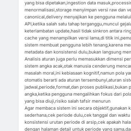
yang bisa dipetakan,ingestion data masuk,process
menormalisasi,storage menyimpan versi raw dan ve
canonical,delivery menyajikan ke pengguna melalu
API,ketika salah satu tahap terganggu,muncul gejal
keterlambatan update,hasil tidak sinkron antara rin
cache yang menampilkan versi lama,di titik ini,pe
sistem membuat pengguna lebih tenang,karena m
metadata dan konsistensi dulu,bukan langsung me
Analisis aturan juga perlu memasukkan dimensi pe
sistem angka acak,otak manusia cenderung mencari
masalah moral,ini kebiasaan kognitif,namun pola yan
otomatis berarti ada aturan tersembunyi,aturan sis
jadwal,periode,format,dan proses publikasi,bukan 
angka,ketika pengguna mengalihkan fokus dari pola 
yang bisa diuji,risiko salah tafsir menurun
Agar membaca sistem ini secara objektif,gunakan 
sederhana,cek periode dulu,cek tanggal dan waktu 
konsistensi urutan periode di arsip,cek apakah ha
dengan halaman detail untuk periode yang sama,dan