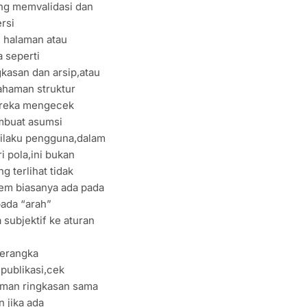
ing memvalidasi dan
rsi
i halaman atau
a seperti
gkasan dan arsip,atau
mahaman struktur
ereka mengecek
mbuat asumsi
rilaku pengguna,dalam
 pola,ini bukan
g terlihat tidak
tem biasanya ada pada
pada “arah”
subjektif ke aturan
kerangka
publikasi,cek
laman ringkasan sama
 jika ada