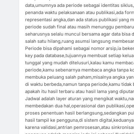
data,umumnya ada periode sebagai identitas siklus
penanda waktu pelaksanaan atau publikasi,ada form
representasi angka,dan ada status publikasi yang 
periode sudah final atau masih menunggu pembarua
seharusnya selalu muncul bersama agar data bisa di
salah satu hilang,ruang asumsi langsung membesa
Periode bisa dipahami sebagai nomor arsip,ia beker
key pada database,tujuannya membuat setiap kelua
tunggal yang mudah ditelusuri,kalau kamu membaca
periode,kamu sebenarnya membaca angka tanpa ko
membuka peluang salah paham,misalnya angka yan
di waktu berbeda,namun tanpa periode,kamu tida
apakah itu hasil terbaru atau hasil lama yang diputa
Jadwal adalah layer aturan yang mengikat waktu,n
membedakan dua hal,operasional dan publikasi,ope
proses penentuan hasil berlangsung,sedangkan pub
hasil tampil ke pengguna,di sistem digital,keduany
karena validasi,antrian pemrosesan,atau sinkronis