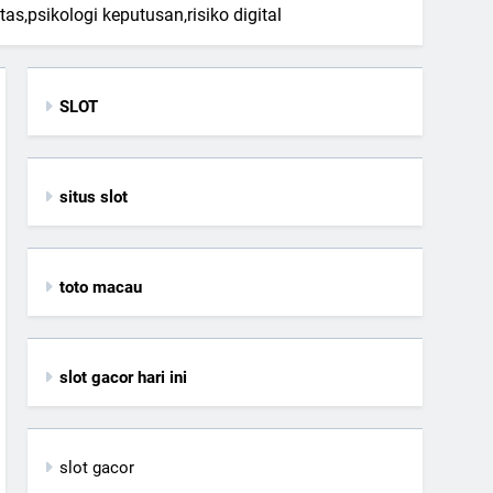
tas,psikologi keputusan,risiko digital
SLOT
situs slot
toto macau
slot gacor hari ini
slot gacor