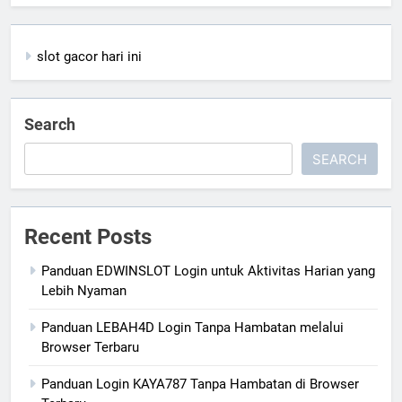
slot gacor hari ini
Search
SEARCH
Recent Posts
Panduan EDWINSLOT Login untuk Aktivitas Harian yang
Lebih Nyaman
Panduan LEBAH4D Login Tanpa Hambatan melalui
Browser Terbaru
Panduan Login KAYA787 Tanpa Hambatan di Browser