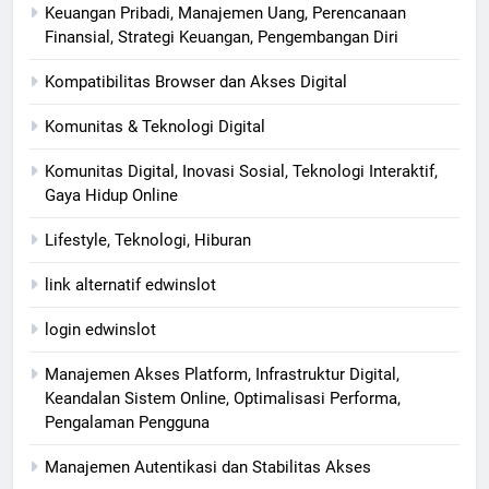
Keuangan Pribadi, Manajemen Uang, Perencanaan
Finansial, Strategi Keuangan, Pengembangan Diri
Kompatibilitas Browser dan Akses Digital
Komunitas & Teknologi Digital
Komunitas Digital, Inovasi Sosial, Teknologi Interaktif,
Gaya Hidup Online
Lifestyle, Teknologi, Hiburan
link alternatif edwinslot
login edwinslot
Manajemen Akses Platform, Infrastruktur Digital,
Keandalan Sistem Online, Optimalisasi Performa,
Pengalaman Pengguna
Manajemen Autentikasi dan Stabilitas Akses