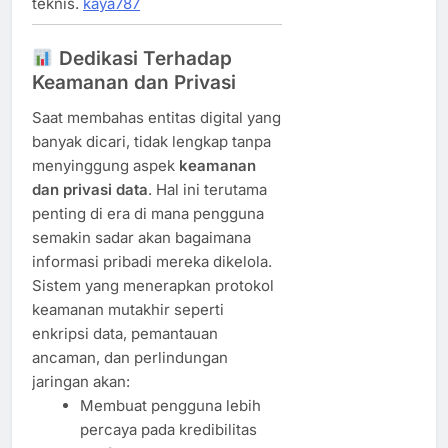
teknis.
kaya787
Dedikasi Terhadap
Keamanan dan Privasi
Saat membahas entitas digital yang
banyak dicari, tidak lengkap tanpa
menyinggung aspek
keamanan
dan privasi data
. Hal ini terutama
penting di era di mana pengguna
semakin sadar akan bagaimana
informasi pribadi mereka dikelola.
Sistem yang menerapkan protokol
keamanan mutakhir seperti
enkripsi data, pemantauan
ancaman, dan perlindungan
jaringan akan:
Membuat pengguna lebih
percaya pada kredibilitas