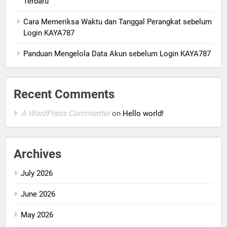
Terbaru
Cara Memeriksa Waktu dan Tanggal Perangkat sebelum
Login KAYA787
Panduan Mengelola Data Akun sebelum Login KAYA787
Recent Comments
A WordPress Commenter
on
Hello world!
Archives
July 2026
June 2026
May 2026