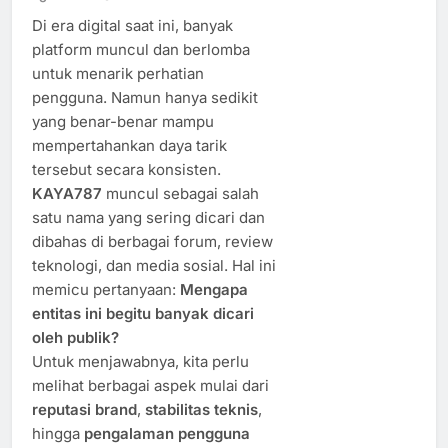
Di era digital saat ini, banyak
platform muncul dan berlomba
untuk menarik perhatian
pengguna. Namun hanya sedikit
yang benar-benar mampu
mempertahankan daya tarik
tersebut secara konsisten.
KAYA787
muncul sebagai salah
satu nama yang sering dicari dan
dibahas di berbagai forum, review
teknologi, dan media sosial. Hal ini
memicu pertanyaan:
Mengapa
entitas ini begitu banyak dicari
oleh publik?
Untuk menjawabnya, kita perlu
melihat berbagai aspek mulai dari
reputasi brand
,
stabilitas teknis
,
hingga
pengalaman pengguna