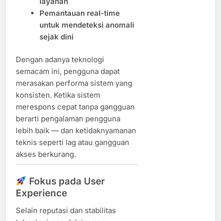
layanan
Pemantauan real-time
untuk mendeteksi anomali
sejak dini
Dengan adanya teknologi
semacam ini, pengguna dapat
merasakan performa sistem yang
konsisten. Ketika sistem
merespons cepat tanpa gangguan
berarti pengalaman pengguna
lebih baik — dan ketidaknyamanan
teknis seperti lag atau gangguan
akses berkurang.
Fokus pada User
Experience
Selain reputasi dan stabilitas