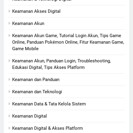
Keamanan Akses Digital
Keamanan Akun
Keamanan Akun Game, Tutorial Login Akun, Tips Game
Online, Panduan Pokémon Online, Fitur Keamanan Game,
Game Mobile
Keamanan Akun, Panduan Login, Troubleshooting,
Edukasi Digital, Tips Akses Platform
Keamanan dan Panduan
Keamanan dan Teknologi
Keamanan Data & Tata Kelola Sistem
Keamanan Digital
Keamanan Digital & Akses Platform