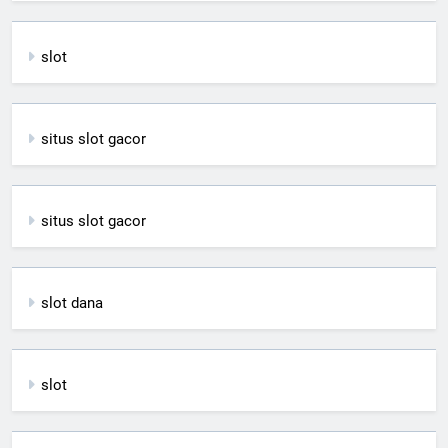
slot
situs slot gacor
situs slot gacor
slot dana
slot