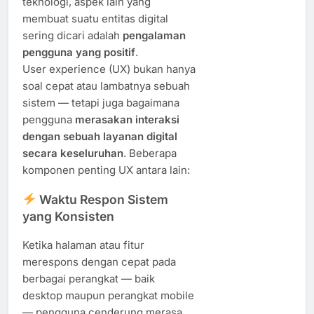
teknologi, aspek lain yang
membuat suatu entitas digital
sering dicari adalah
pengalaman
pengguna yang positif
.
User experience (UX) bukan hanya
soal cepat atau lambatnya sebuah
sistem — tetapi juga bagaimana
pengguna
merasakan interaksi
dengan sebuah layanan digital
secara keseluruhan
. Beberapa
komponen penting UX antara lain:
Waktu Respon Sistem
yang Konsisten
Ketika halaman atau fitur
merespons dengan cepat pada
berbagai perangkat — baik
desktop maupun perangkat mobile
— pengguna cenderung merasa