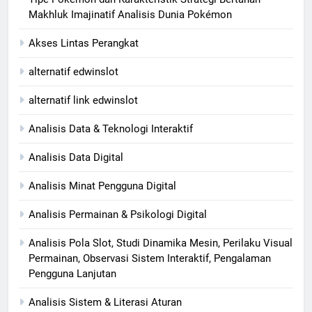
Makhluk Imajinatif Analisis Dunia Pokémon
Akses Lintas Perangkat
alternatif edwinslot
alternatif link edwinslot
Analisis Data & Teknologi Interaktif
Analisis Data Digital
Analisis Minat Pengguna Digital
Analisis Permainan & Psikologi Digital
Analisis Pola Slot, Studi Dinamika Mesin, Perilaku Visual
Permainan, Observasi Sistem Interaktif, Pengalaman
Pengguna Lanjutan
Analisis Sistem & Literasi Aturan