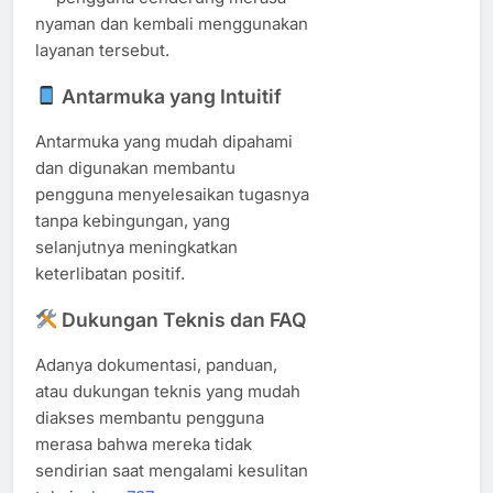
nyaman dan kembali menggunakan
layanan tersebut.
Antarmuka yang Intuitif
Antarmuka yang mudah dipahami
dan digunakan membantu
pengguna menyelesaikan tugasnya
tanpa kebingungan, yang
selanjutnya meningkatkan
keterlibatan positif.
Dukungan Teknis dan FAQ
Adanya dokumentasi, panduan,
atau dukungan teknis yang mudah
diakses membantu pengguna
merasa bahwa mereka tidak
sendirian saat mengalami kesulitan