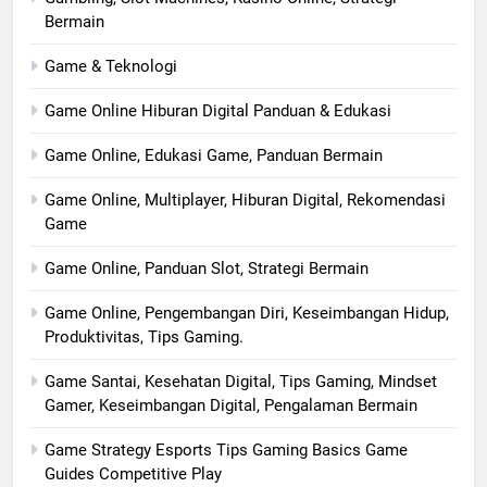
Bermain
Game & Teknologi
Game Online Hiburan Digital Panduan & Edukasi
Game Online, Edukasi Game, Panduan Bermain
Game Online, Multiplayer, Hiburan Digital, Rekomendasi
Game
Game Online, Panduan Slot, Strategi Bermain
Game Online, Pengembangan Diri, Keseimbangan Hidup,
Produktivitas, Tips Gaming.
Game Santai, Kesehatan Digital, Tips Gaming, Mindset
Gamer, Keseimbangan Digital, Pengalaman Bermain
Game Strategy Esports Tips Gaming Basics Game
Guides Competitive Play