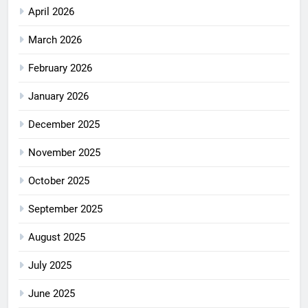
April 2026
March 2026
February 2026
January 2026
December 2025
November 2025
October 2025
September 2025
August 2025
July 2025
June 2025