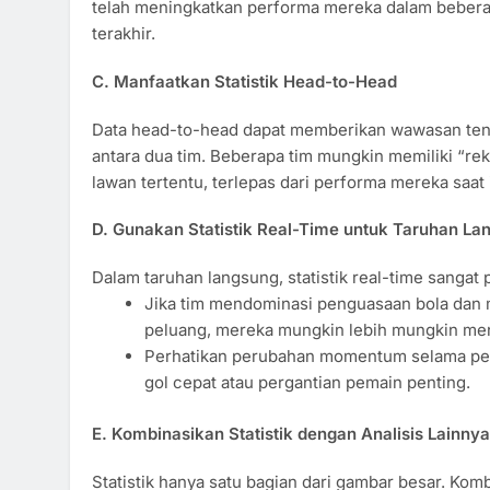
telah meningkatkan performa mereka dalam bebera
terakhir.
C. Manfaatkan Statistik Head-to-Head
Data head-to-head dapat memberikan wawasan ten
antara dua tim. Beberapa tim mungkin memiliki “r
lawan tertentu, terlepas dari performa mereka saat i
D. Gunakan Statistik Real-Time untuk Taruhan La
Dalam taruhan langsung, statistik real-time sangat 
Jika tim mendominasi penguasaan bola dan 
peluang, mereka mungkin lebih mungkin men
Perhatikan perubahan momentum selama per
gol cepat atau pergantian pemain penting.
E. Kombinasikan Statistik dengan Analisis Lainnya
Statistik hanya satu bagian dari gambar besar. Komb