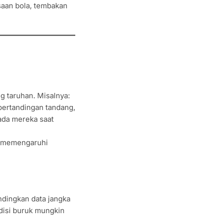
saan bola, tembakan
g taruhan. Misalnya:
pertandingan tandang,
ada mereka saat
t memengaruhi
andingkan data jangka
disi buruk mungkin