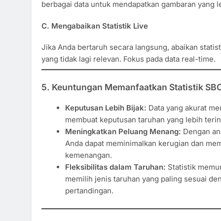
berbagai data untuk mendapatkan gambaran yang le
C. Mengabaikan Statistik Live
Jika Anda bertaruh secara langsung, abaikan statis
yang tidak lagi relevan. Fokus pada data real-time.
5.
Keuntungan Memanfaatkan Statistik S
Keputusan Lebih Bijak:
Data yang akurat m
membuat keputusan taruhan yang lebih terin
Meningkatkan Peluang Menang:
Dengan anal
Anda dapat meminimalkan kerugian dan me
kemenangan.
Fleksibilitas dalam Taruhan:
Statistik memu
memilih jenis taruhan yang paling sesuai den
pertandingan.