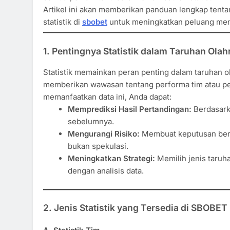
Artikel ini akan memberikan panduan lengkap ten
statistik di
sbobet
untuk meningkatkan peluang me
1.
Pentingnya Statistik dalam Taruhan Olah
Statistik memainkan peran penting dalam taruhan o
memberikan wawasan tentang performa tim atau p
memanfaatkan data ini, Anda dapat:
Memprediksi Hasil Pertandingan:
Berdasark
sebelumnya.
Mengurangi Risiko:
Membuat keputusan berd
bukan spekulasi.
Meningkatkan Strategi:
Memilih jenis taruh
dengan analisis data.
2.
Jenis Statistik yang Tersedia di SBOBET