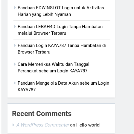
Panduan EDWINSLOT Login untuk Aktivitas
Harian yang Lebih Nyaman
Panduan LEBAH4D Login Tanpa Hambatan
melalui Browser Terbaru
Panduan Login KAYA787 Tanpa Hambatan di
Browser Terbaru
Cara Memeriksa Waktu dan Tanggal
Perangkat sebelum Login KAYA787
Panduan Mengelola Data Akun sebelum Login
KAYA787
Recent Comments
A WordPress Commenter
on
Hello world!