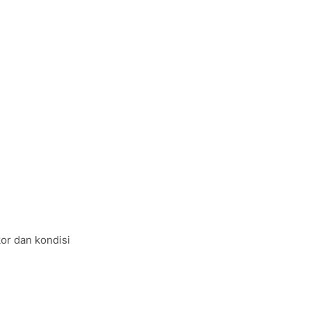
or dan kondisi