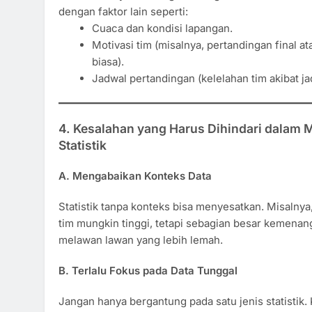
dengan faktor lain seperti:
Cuaca dan kondisi lapangan.
Motivasi tim (misalnya, pertandingan final a
biasa).
Jadwal pertandingan (kelelahan tim akibat ja
4.
Kesalahan yang Harus Dihindari dalam
Statistik
A. Mengabaikan Konteks Data
Statistik tanpa konteks bisa menyesatkan. Misalny
tim mungkin tinggi, tetapi sebagian besar kemenang
melawan lawan yang lebih lemah.
B. Terlalu Fokus pada Data Tunggal
Jangan hanya bergantung pada satu jenis statistik