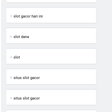
slot gacor hari ini
slot dana
slot
situs slot gacor
situs slot gacor