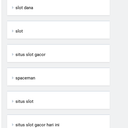
slot dana
slot
situs slot gacor
spaceman
situs slot
situs slot gacor hari ini