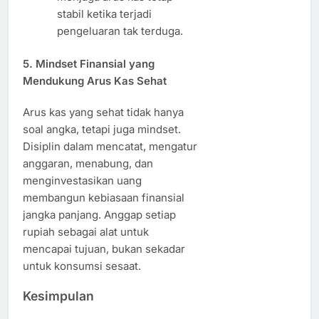
stabil ketika terjadi
pengeluaran tak terduga.
5. Mindset Finansial yang
Mendukung Arus Kas Sehat
Arus kas yang sehat tidak hanya
soal angka, tetapi juga mindset.
Disiplin dalam mencatat, mengatur
anggaran, menabung, dan
menginvestasikan uang
membangun kebiasaan finansial
jangka panjang. Anggap setiap
rupiah sebagai alat untuk
mencapai tujuan, bukan sekadar
untuk konsumsi sesaat.
Kesimpulan