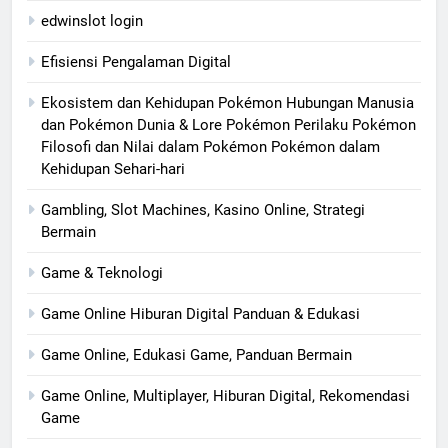
edwinslot login
Efisiensi Pengalaman Digital
Ekosistem dan Kehidupan Pokémon Hubungan Manusia
dan Pokémon Dunia & Lore Pokémon Perilaku Pokémon
Filosofi dan Nilai dalam Pokémon Pokémon dalam
Kehidupan Sehari-hari
Gambling, Slot Machines, Kasino Online, Strategi
Bermain
Game & Teknologi
Game Online Hiburan Digital Panduan & Edukasi
Game Online, Edukasi Game, Panduan Bermain
Game Online, Multiplayer, Hiburan Digital, Rekomendasi
Game