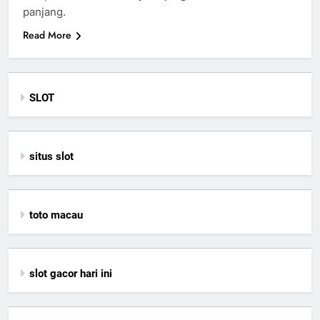
panjang.
Read More
SLOT
situs slot
toto macau
slot gacor hari ini