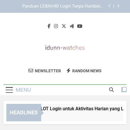
Skip
Panduan Login KAYA787 Tanpa Hambatan di
to
Browser Terbaru
content
Cara Memeriksa Waktu dan Tanggal Perangkat
sebelum Login KAYA787
Panduan EDWINSLOT Login untuk Aktivitas
Harian yang Lebih Nyaman
Panduan LEBAH4D Login Tanpa Hambatan
melalui Browser Terbaru
Panduan Login KAYA787 Tanpa Hambatan di
Browser Terbaru
Idunn Watches
Temukan Koleksi Jam Tangan Mewah Dan
Cara Memeriksa Waktu dan Tanggal Perangkat
NEWSLETTER
RANDOM NEWS
sebelum Login KAYA787
Elegan Di Idunn Watches.
MENU
nduan EDWINSLOT Login untuk Aktivitas Harian yang Lebih 
HEADLINES
Weeks Ago