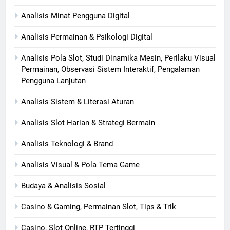
Analisis Minat Pengguna Digital
Analisis Permainan & Psikologi Digital
Analisis Pola Slot, Studi Dinamika Mesin, Perilaku Visual
Permainan, Observasi Sistem Interaktif, Pengalaman
Pengguna Lanjutan
Analisis Sistem & Literasi Aturan
Analisis Slot Harian & Strategi Bermain
Analisis Teknologi & Brand
Analisis Visual & Pola Tema Game
Budaya & Analisis Sosial
Casino & Gaming, Permainan Slot, Tips & Trik
Casino, Slot Online, RTP Tertinggi