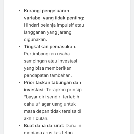
Kurangi pengeluaran
variabel yang tidak penting:
Hindari belanja impulsif atau
langganan yang jarang
digunakan.
Tingkatkan pemasukan:
Pertimbangkan usaha
sampingan atau investasi
yang bisa memberikan
pendapatan tambahan.
Prioritaskan tabungan dan
investasi:
Terapkan prinsip
“bayar diri sendiri terlebih
dahulu” agar uang untuk
masa depan tidak tersisa di
akhir bulan.
Buat dana darurat:
Dana ini
menjaga arus kas tetap