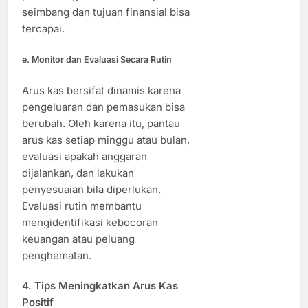
seimbang dan tujuan finansial bisa
tercapai.
e. Monitor dan Evaluasi Secara Rutin
Arus kas bersifat dinamis karena
pengeluaran dan pemasukan bisa
berubah. Oleh karena itu, pantau
arus kas setiap minggu atau bulan,
evaluasi apakah anggaran
dijalankan, dan lakukan
penyesuaian bila diperlukan.
Evaluasi rutin membantu
mengidentifikasi kebocoran
keuangan atau peluang
penghematan.
4. Tips Meningkatkan Arus Kas
Positif