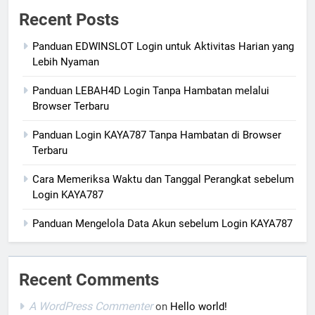
Recent Posts
Panduan EDWINSLOT Login untuk Aktivitas Harian yang
Lebih Nyaman
Panduan LEBAH4D Login Tanpa Hambatan melalui
Browser Terbaru
Panduan Login KAYA787 Tanpa Hambatan di Browser
Terbaru
Cara Memeriksa Waktu dan Tanggal Perangkat sebelum
Login KAYA787
Panduan Mengelola Data Akun sebelum Login KAYA787
Recent Comments
A WordPress Commenter
on
Hello world!