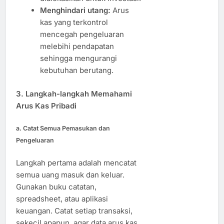
Menghindari utang:
Arus
kas yang terkontrol
mencegah pengeluaran
melebihi pendapatan
sehingga mengurangi
kebutuhan berutang.
3. Langkah-langkah Memahami
Arus Kas Pribadi
a. Catat Semua Pemasukan dan
Pengeluaran
Langkah pertama adalah mencatat
semua uang masuk dan keluar.
Gunakan buku catatan,
spreadsheet, atau aplikasi
keuangan. Catat setiap transaksi,
sekecil apapun, agar data arus kas