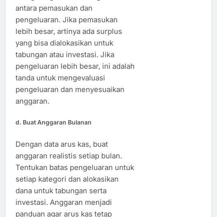
antara pemasukan dan
pengeluaran. Jika pemasukan
lebih besar, artinya ada surplus
yang bisa dialokasikan untuk
tabungan atau investasi. Jika
pengeluaran lebih besar, ini adalah
tanda untuk mengevaluasi
pengeluaran dan menyesuaikan
anggaran.
d. Buat Anggaran Bulanan
Dengan data arus kas, buat
anggaran realistis setiap bulan.
Tentukan batas pengeluaran untuk
setiap kategori dan alokasikan
dana untuk tabungan serta
investasi. Anggaran menjadi
panduan agar arus kas tetap