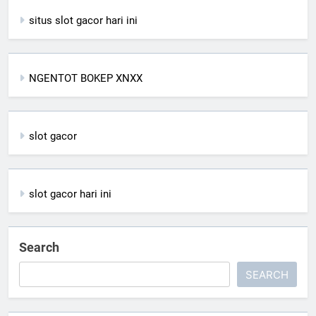
situs slot gacor hari ini
NGENTOT BOKEP XNXX
slot gacor
slot gacor hari ini
Search
SEARCH