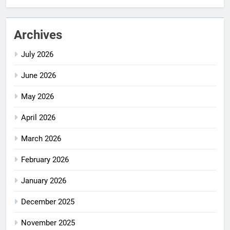
Archives
July 2026
June 2026
May 2026
April 2026
March 2026
February 2026
January 2026
December 2025
November 2025