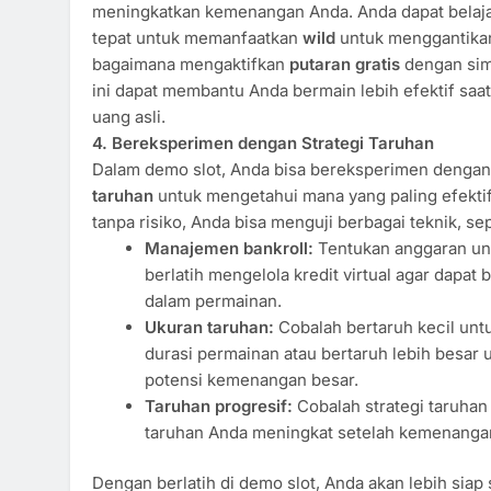
meningkatkan kemenangan Anda. Anda dapat belaja
tepat untuk memanfaatkan
wild
untuk menggantikan
bagaimana mengaktifkan
putaran gratis
dengan sim
ini dapat membantu Anda bermain lebih efektif saat
uang asli.
4. Bereksperimen dengan Strategi Taruhan
Dalam demo slot, Anda bisa bereksperimen denga
taruhan
untuk mengetahui mana yang paling efekti
tanpa risiko, Anda bisa menguji berbagai teknik, sep
Manajemen bankroll:
Tentukan anggaran un
berlatih mengelola kredit virtual agar dapat 
dalam permainan.
Ukuran taruhan:
Cobalah bertaruh kecil un
durasi permainan atau bertaruh lebih besar
potensi kemenangan besar.
Taruhan progresif:
Cobalah strategi taruhan
taruhan Anda meningkat setelah kemenangan
Dengan berlatih di demo slot, Anda akan lebih siap 