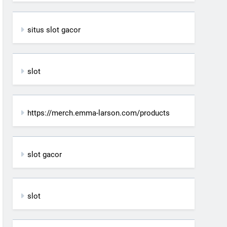
situs slot gacor
slot
https://merch.emma-larson.com/products
slot gacor
slot