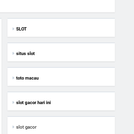
SLOT
situs slot
toto macau
slot gacor hari ini
slot gacor