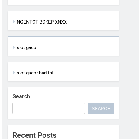
NGENTOT BOKEP XNXX
slot gacor
slot gacor hari ini
Search
SEARCH
Recent Posts