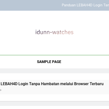
Panduan LEBAH4D Login Tan
Panduan Login KAYA78
Cara Memeriksa Waktu dan Tang
Panduan EDWINSLOT Login untuk
nn Watches
Panduan LEBAH4D Login Tan
oleksi Jam Tangan Mewah Dan Elegan Di Idunn Watches.
Panduan Login KAYA78
SAMPLE PAGE
Cara Memeriksa Waktu dan Tang
gin Tanpa Hambatan melalui Browser Terbaru
Panduan
2 Weeks A