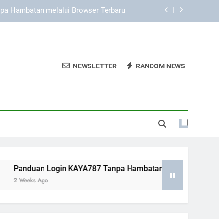
pa Hambatan melalui Browser Terbaru
7 Tanpa Hambatan di Browser Terbaru
gal Perangkat sebelum Login KAYA787
NEWSLETTER
RANDOM NEWS
 Aktivitas Harian yang Lebih Nyaman
pa Hambatan melalui Browser Terbaru
7 Tanpa Hambatan di Browser Terbaru
gal Perangkat sebelum Login KAYA787
 Login KAYA787 Tanpa Hambatan di Browser Terbaru
C
go
3