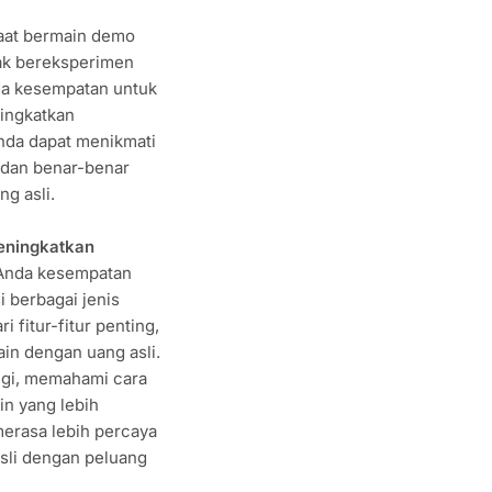
saat bermain demo
yak bereksperimen
nda kesempatan untuk
ingkatkan
Anda dapat menikmati
 dan benar-benar
g asli.
ningkatkan
Anda kesempatan
i berbagai jenis
fitur-fitur penting,
in dengan uang asli.
gi, memahami cara
n yang lebih
erasa lebih percaya
asli dengan peluang