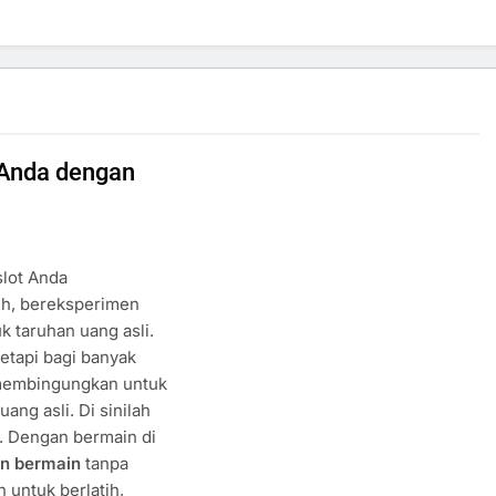
Anda dengan
lot Anda
tih, bereksperimen
k taruhan uang asli.
etapi bagi banyak
 membingungkan untuk
ang asli. Di sinilah
. Dengan bermain di
n bermain
tanpa
 untuk berlatih,