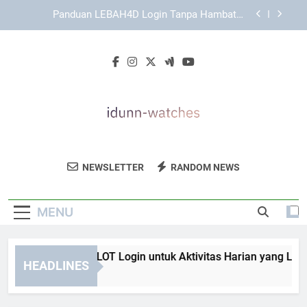
Skip
Panduan Login KAYA787 Tanpa Hambatan di
to
Browser Terbaru
content
Cara Memeriksa Waktu dan Tanggal Perangkat
sebelum Login KAYA787
Panduan EDWINSLOT Login untuk Aktivitas
Harian yang Lebih Nyaman
Panduan LEBAH4D Login Tanpa Hambatan
melalui Browser Terbaru
Panduan Login KAYA787 Tanpa Hambatan di
Browser Terbaru
Idunn Watches
Temukan Koleksi Jam Tangan Mewah Dan
Cara Memeriksa Waktu dan Tanggal Perangkat
NEWSLETTER
RANDOM NEWS
sebelum Login KAYA787
Elegan Di Idunn Watches.
MENU
nduan EDWINSLOT Login untuk Aktivitas Harian yang Lebih 
HEADLINES
Weeks Ago