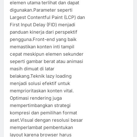
elemen utama terlihat dan dapat
digunakan.Parameter seperti
Largest Contentful Paint (LCP) dan
First Input Delay (FID) menjadi
panduan kinerja dari perspektif
pengguna.Front-end yang baik
memastikan konten inti tampil
cepat meskipun elemen sekunder
seperti gambar berat atau animasi
masih dimuat di latar
belakang.Teknik lazy loading
menjadi solusi efektif untuk
memprioritaskan konten vital.
Optimasi rendering juga
mempertimbangkan strategi
kompresi dan pemilihan format
aset.Visual dengan resolusi besar
memperlambat pembentukan
layout karena browser harus