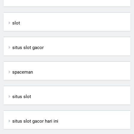
slot
situs slot gacor
spaceman
situs slot
situs slot gacor hari ini