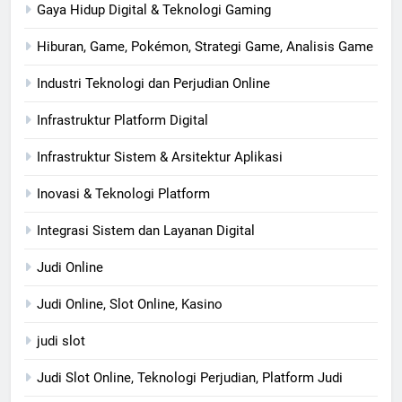
Gaya Hidup Digital & Teknologi Gaming
Hiburan, Game, Pokémon, Strategi Game, Analisis Game
Industri Teknologi dan Perjudian Online
Infrastruktur Platform Digital
Infrastruktur Sistem & Arsitektur Aplikasi
Inovasi & Teknologi Platform
Integrasi Sistem dan Layanan Digital
Judi Online
Judi Online, Slot Online, Kasino
judi slot
Judi Slot Online, Teknologi Perjudian, Platform Judi