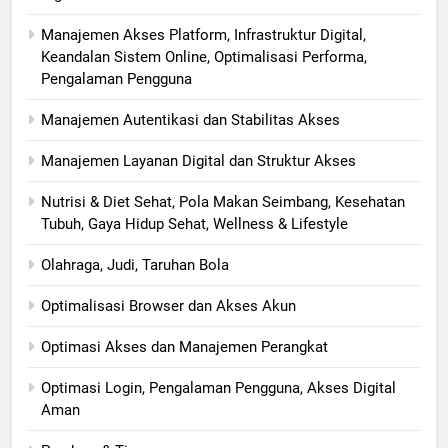
Manajemen Akses Platform, Infrastruktur Digital,
Keandalan Sistem Online, Optimalisasi Performa,
Pengalaman Pengguna
Manajemen Autentikasi dan Stabilitas Akses
Manajemen Layanan Digital dan Struktur Akses
Nutrisi & Diet Sehat, Pola Makan Seimbang, Kesehatan
Tubuh, Gaya Hidup Sehat, Wellness & Lifestyle
Olahraga, Judi, Taruhan Bola
Optimalisasi Browser dan Akses Akun
Optimasi Akses dan Manajemen Perangkat
Optimasi Login, Pengalaman Pengguna, Akses Digital
Aman