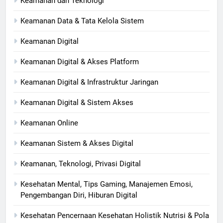
Keamanan dan Teknologi
Keamanan Data & Tata Kelola Sistem
Keamanan Digital
Keamanan Digital & Akses Platform
Keamanan Digital & Infrastruktur Jaringan
Keamanan Digital & Sistem Akses
Keamanan Online
Keamanan Sistem & Akses Digital
Keamanan, Teknologi, Privasi Digital
Kesehatan Mental, Tips Gaming, Manajemen Emosi,
Pengembangan Diri, Hiburan Digital
Kesehatan Pencernaan Kesehatan Holistik Nutrisi & Pola