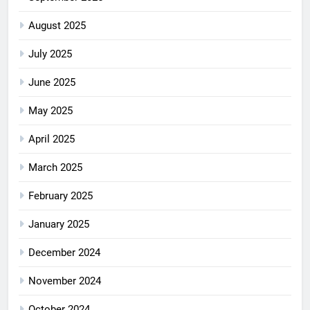
August 2025
July 2025
June 2025
May 2025
April 2025
March 2025
February 2025
January 2025
December 2024
November 2024
October 2024