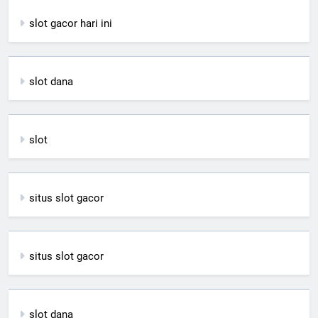
slot gacor hari ini
slot dana
slot
situs slot gacor
situs slot gacor
slot dana