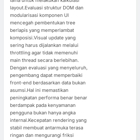
lama untuk melakukan kalkulasi
layout.Evaluasi struktur DOM dan
modularisasi komponen UI
mencegah pembentukan tree
berlapis yang memperlambat
komposisi.Visual update yang
sering harus dijalankan melalui
throttling agar tidak memenuhi
main thread secara berlebihan.
Dengan evaluasi yang menyeluruh,
pengembang dapat memperbaiki
front-end berdasarkan data bukan
asumsi.Hal ini memastikan
peningkatan performa benar benar
berdampak pada kenyamanan
pengguna bukan hanya angka
internal.Kecepatan rendering yang
stabil membuat antarmuka terasa
ringan dan mengurangi friksi