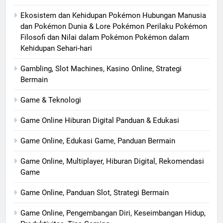
Ekosistem dan Kehidupan Pokémon Hubungan Manusia
dan Pokémon Dunia & Lore Pokémon Perilaku Pokémon
Filosofi dan Nilai dalam Pokémon Pokémon dalam
Kehidupan Sehari-hari
Gambling, Slot Machines, Kasino Online, Strategi
Bermain
Game & Teknologi
Game Online Hiburan Digital Panduan & Edukasi
Game Online, Edukasi Game, Panduan Bermain
Game Online, Multiplayer, Hiburan Digital, Rekomendasi
Game
Game Online, Panduan Slot, Strategi Bermain
Game Online, Pengembangan Diri, Keseimbangan Hidup,