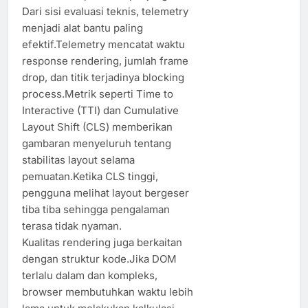
Dari sisi evaluasi teknis, telemetry
menjadi alat bantu paling
efektif.Telemetry mencatat waktu
response rendering, jumlah frame
drop, dan titik terjadinya blocking
process.Metrik seperti Time to
Interactive (TTI) dan Cumulative
Layout Shift (CLS) memberikan
gambaran menyeluruh tentang
stabilitas layout selama
pemuatan.Ketika CLS tinggi,
pengguna melihat layout bergeser
tiba tiba sehingga pengalaman
terasa tidak nyaman.
Kualitas rendering juga berkaitan
dengan struktur kode.Jika DOM
terlalu dalam dan kompleks,
browser membutuhkan waktu lebih