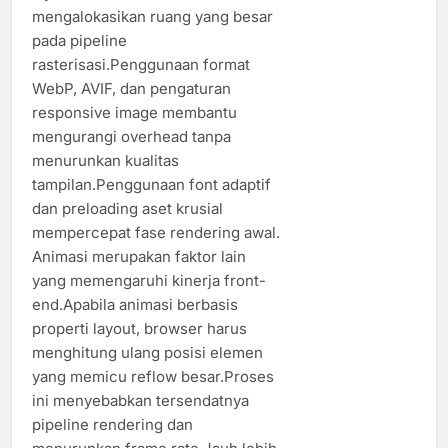
mengalokasikan ruang yang besar
pada pipeline
rasterisasi.Penggunaan format
WebP, AVIF, dan pengaturan
responsive image membantu
mengurangi overhead tanpa
menurunkan kualitas
tampilan.Penggunaan font adaptif
dan preloading aset krusial
mempercepat fase rendering awal.
Animasi merupakan faktor lain
yang memengaruhi kinerja front-
end.Apabila animasi berbasis
properti layout, browser harus
menghitung ulang posisi elemen
yang memicu reflow besar.Proses
ini menyebabkan tersendatnya
pipeline rendering dan