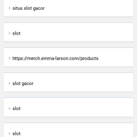
situs slot gacor
slot
https://merch.emma-larson.com/products
slot gacor
slot
slot