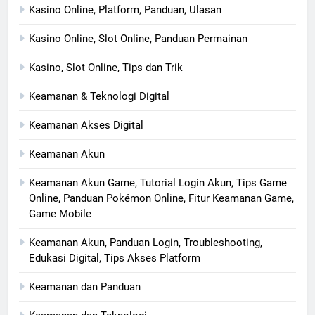
Kasino Online, Platform, Panduan, Ulasan
Kasino Online, Slot Online, Panduan Permainan
Kasino, Slot Online, Tips dan Trik
Keamanan & Teknologi Digital
Keamanan Akses Digital
Keamanan Akun
Keamanan Akun Game, Tutorial Login Akun, Tips Game
Online, Panduan Pokémon Online, Fitur Keamanan Game,
Game Mobile
Keamanan Akun, Panduan Login, Troubleshooting,
Edukasi Digital, Tips Akses Platform
Keamanan dan Panduan