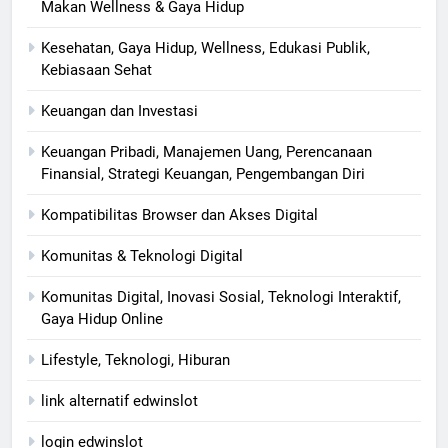
Makan Wellness & Gaya Hidup
Kesehatan, Gaya Hidup, Wellness, Edukasi Publik,
Kebiasaan Sehat
Keuangan dan Investasi
Keuangan Pribadi, Manajemen Uang, Perencanaan
Finansial, Strategi Keuangan, Pengembangan Diri
Kompatibilitas Browser dan Akses Digital
Komunitas & Teknologi Digital
Komunitas Digital, Inovasi Sosial, Teknologi Interaktif,
Gaya Hidup Online
Lifestyle, Teknologi, Hiburan
link alternatif edwinslot
login edwinslot