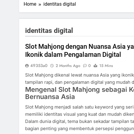
Home
identitas digital
identitas digital
Slot Mahjong dengan Nuansa Asia ya
Ikonik dalam Pengalaman Digital
49353a0
2 Months Ago
0
15 Mins
Slot Mahjong dikenal lewat nuansa Asia yang ikonik
tampilan rapi, dan pengalaman digital yang mudah
Mengenal Slot Mahjong sebagai K
Bernuansa Asia
Slot Mahjong menjadi salah satu keyword yang ser
memiliki identitas visual yang kuat dan mudah diken
Dalam dunia digital, tema bukan sekadar tampilan t
bagian penting yang membentuk persepsi pengguna