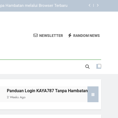
pa Hambatan melalui Browser Terbaru
7 Tanpa Hambatan di Browser Terbaru
gal Perangkat sebelum Login KAYA787
NEWSLETTER
RANDOM NEWS
 Aktivitas Harian yang Lebih Nyaman
pa Hambatan melalui Browser Terbaru
7 Tanpa Hambatan di Browser Terbaru
gal Perangkat sebelum Login KAYA787
 Login KAYA787 Tanpa Hambatan di Browser Terbaru
C
go
3