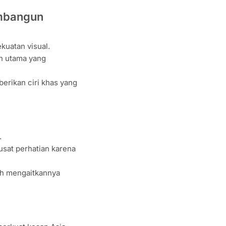
mbangun
kuatan visual.
n utama yang
berikan ciri khas yang
.
pusat perhatian karena
ah mengaitkannya