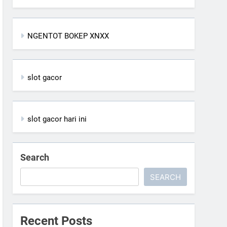
NGENTOT BOKEP XNXX
slot gacor
slot gacor hari ini
Search
SEARCH
Recent Posts