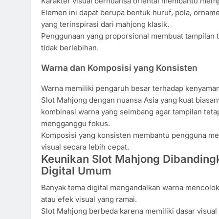
Karakter visual bernuansa oriental membantu memp
Elemen ini dapat berupa bentuk huruf, pola, orname
yang terinspirasi dari mahjong klasik.
Penggunaan yang proporsional membuat tampilan t
tidak berlebihan.
Warna dan Komposisi yang Konsisten
Warna memiliki pengaruh besar terhadap kenyama
Slot Mahjong dengan nuansa Asia yang kuat bias
kombinasi warna yang seimbang agar tampilan tetap 
mengganggu fokus.
Komposisi yang konsisten membantu pengguna men
visual secara lebih cepat.
Keunikan Slot Mahjong Dibandin
Digital Umum
Banyak tema digital mengandalkan warna mencolok, 
atau efek visual yang ramai.
Slot Mahjong berbeda karena memiliki dasar visual 