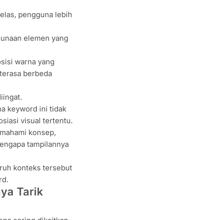
jelas, pengguna lebih
ggunaan elemen yang
osisi warna yang
 terasa berbeda
iingat.
a keyword ini tidak
asi visual tertentu.
memahami konsep,
mengapa tampilannya
uruh konteks tersebut
rd.
ya Tarik