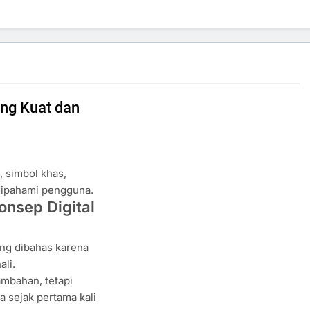
ng Kuat dan
, simbol khas,
 dipahami pengguna.
onsep Digital
ing dibahas karena
ali.
ambahan, tetapi
 sejak pertama kali