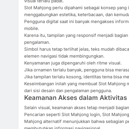
visual terlalu padat.
Slot Mahjong perlu dipahami sebagai konsep yang 
menggabungkan estetika, keterbacaan, dan kemuda
Pengguna digital saat ini banyak mengakses inform
mobile.
Karena itu, tampilan yang responsif menjadi bagian
pengalaman.
Simbol harus tetap terlihat jelas, teks mudah dibac
elemen navigasi tidak membingungkan.
Kenyamanan juga dipengaruhi oleh ritme visual.
Jika ornamen terlalu banyak, pengguna bisa merasa
Jika tampilan terlalu kosong, identitas tema bisa m
Keseimbangan inilah yang membuat Slot Mahjong m
dari sisi desain dan pengalaman pengguna.
Keamanan Akses dalam Aktivitas D
Selain visual, keamanan akses tetap menjadi bagian
Pencarian seperti Slot Mahjong login, Slot Mahjong
Mahjong alternatif menunjukkan bahwa sebagian 
membutuhkan informasi navigasional.