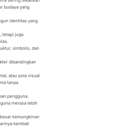
ena sering dikaitkan
sur budaya yang
gun identitas yang
 tetapi juga
las.
ktur, simbolis, dan
akter dibandingkan
al, atau pola visual
ema tanpa
aman pengguna.
gguna merasa lebih
 besar kemungkinan
rinya kembali