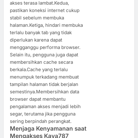
akses terasa lambat.Kedua,
pastikan koneksi internet cukup
stabil sebelum membuka
halaman.Ketiga, hindari membuka
terlalu banyak tab yang tidak
diperlukan karena dapat
mengganggu performa browser.
Selain itu, pengguna juga dapat
membersihkan cache secara
berkala.Cache yang terlalu
menumpuk terkadang membuat
tampilan halaman tidak berjalan
semestinya.Membersihkan data
browser dapat membantu
pengalaman akses menjadi lebih
segar, terutama jika pengguna
sering berpindah perangkat.
Menjaga Kenyamanan saat
Mengakses Kaya787