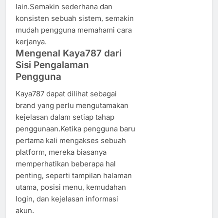
lain.Semakin sederhana dan
konsisten sebuah sistem, semakin
mudah pengguna memahami cara
kerjanya.
Mengenal Kaya787 dari
Sisi Pengalaman
Pengguna
Kaya787 dapat dilihat sebagai
brand yang perlu mengutamakan
kejelasan dalam setiap tahap
penggunaan.Ketika pengguna baru
pertama kali mengakses sebuah
platform, mereka biasanya
memperhatikan beberapa hal
penting, seperti tampilan halaman
utama, posisi menu, kemudahan
login, dan kejelasan informasi
akun.