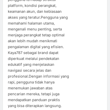
platform, kondisi perangkat,
keamanan akun, dan kebiasaan
akses yang teratur.Pengguna yang
memahami halaman utama,
mengenali menu penting, serta
menjaga perangkat tetap optimal
akan lebih mudah menikmati
pengalaman digital yang efisien.
Kaya787 sebagai brand dapat
diperkuat melalui pendekatan
edukatif yang menjelaskan
navigasi secara jelas dan
profesional.Dengan informasi yang
rapi, pengguna tidak hanya
menemukan jawaban atas
pencarian mereka, tetapi juga
mendapatkan panduan praktis
yang bisa diterapkan langsung.