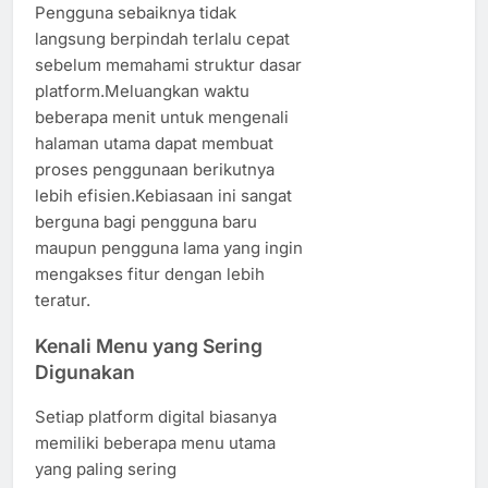
Pengguna sebaiknya tidak
langsung berpindah terlalu cepat
sebelum memahami struktur dasar
platform.Meluangkan waktu
beberapa menit untuk mengenali
halaman utama dapat membuat
proses penggunaan berikutnya
lebih efisien.Kebiasaan ini sangat
berguna bagi pengguna baru
maupun pengguna lama yang ingin
mengakses fitur dengan lebih
teratur.
Kenali Menu yang Sering
Digunakan
Setiap platform digital biasanya
memiliki beberapa menu utama
yang paling sering