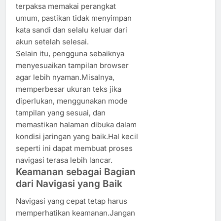
terpaksa memakai perangkat
umum, pastikan tidak menyimpan
kata sandi dan selalu keluar dari
akun setelah selesai.
Selain itu, pengguna sebaiknya
menyesuaikan tampilan browser
agar lebih nyaman.Misalnya,
memperbesar ukuran teks jika
diperlukan, menggunakan mode
tampilan yang sesuai, dan
memastikan halaman dibuka dalam
kondisi jaringan yang baik.Hal kecil
seperti ini dapat membuat proses
navigasi terasa lebih lancar.
Keamanan sebagai Bagian
dari Navigasi yang Baik
Navigasi yang cepat tetap harus
memperhatikan keamanan.Jangan