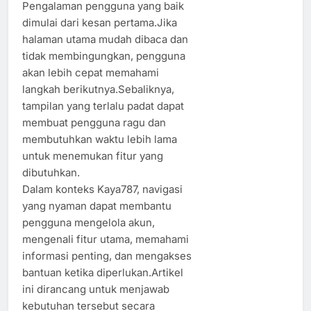
Pengalaman pengguna yang baik
dimulai dari kesan pertama.Jika
halaman utama mudah dibaca dan
tidak membingungkan, pengguna
akan lebih cepat memahami
langkah berikutnya.Sebaliknya,
tampilan yang terlalu padat dapat
membuat pengguna ragu dan
membutuhkan waktu lebih lama
untuk menemukan fitur yang
dibutuhkan.
Dalam konteks Kaya787, navigasi
yang nyaman dapat membantu
pengguna mengelola akun,
mengenali fitur utama, memahami
informasi penting, dan mengakses
bantuan ketika diperlukan.Artikel
ini dirancang untuk menjawab
kebutuhan tersebut secara