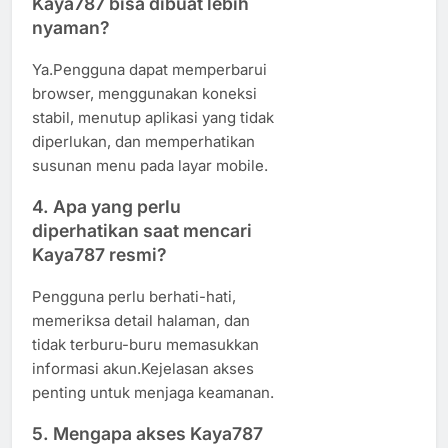
Kaya787 bisa dibuat lebih
nyaman?
Ya.Pengguna dapat memperbarui
browser, menggunakan koneksi
stabil, menutup aplikasi yang tidak
diperlukan, dan memperhatikan
susunan menu pada layar mobile.
4. Apa yang perlu
diperhatikan saat mencari
Kaya787 resmi?
Pengguna perlu berhati-hati,
memeriksa detail halaman, dan
tidak terburu-buru memasukkan
informasi akun.Kejelasan akses
penting untuk menjaga keamanan.
5. Mengapa akses Kaya787