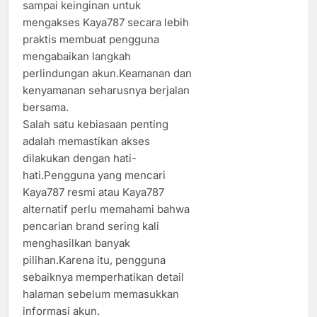
sampai keinginan untuk
mengakses Kaya787 secara lebih
praktis membuat pengguna
mengabaikan langkah
perlindungan akun.Keamanan dan
kenyamanan seharusnya berjalan
bersama.
Salah satu kebiasaan penting
adalah memastikan akses
dilakukan dengan hati-
hati.Pengguna yang mencari
Kaya787 resmi atau Kaya787
alternatif perlu memahami bahwa
pencarian brand sering kali
menghasilkan banyak
pilihan.Karena itu, pengguna
sebaiknya memperhatikan detail
halaman sebelum memasukkan
informasi akun.