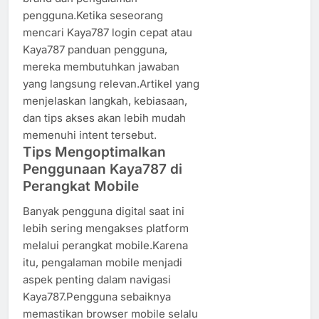
pengguna.Ketika seseorang
mencari Kaya787 login cepat atau
Kaya787 panduan pengguna,
mereka membutuhkan jawaban
yang langsung relevan.Artikel yang
menjelaskan langkah, kebiasaan,
dan tips akses akan lebih mudah
memenuhi intent tersebut.
Tips Mengoptimalkan
Penggunaan Kaya787 di
Perangkat Mobile
Banyak pengguna digital saat ini
lebih sering mengakses platform
melalui perangkat mobile.Karena
itu, pengalaman mobile menjadi
aspek penting dalam navigasi
Kaya787.Pengguna sebaiknya
memastikan browser mobile selalu