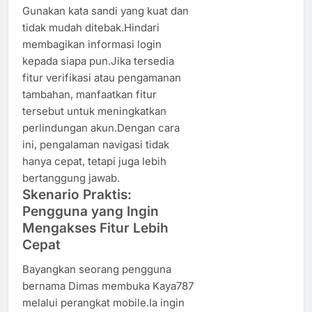
Gunakan kata sandi yang kuat dan
tidak mudah ditebak.Hindari
membagikan informasi login
kepada siapa pun.Jika tersedia
fitur verifikasi atau pengamanan
tambahan, manfaatkan fitur
tersebut untuk meningkatkan
perlindungan akun.Dengan cara
ini, pengalaman navigasi tidak
hanya cepat, tetapi juga lebih
bertanggung jawab.
Skenario Praktis:
Pengguna yang Ingin
Mengakses Fitur Lebih
Cepat
Bayangkan seorang pengguna
bernama Dimas membuka Kaya787
melalui perangkat mobile.Ia ingin