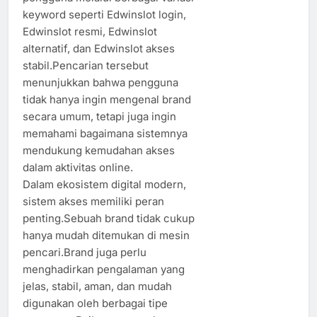
keyword seperti Edwinslot login,
Edwinslot resmi, Edwinslot
alternatif, dan Edwinslot akses
stabil.Pencarian tersebut
menunjukkan bahwa pengguna
tidak hanya ingin mengenal brand
secara umum, tetapi juga ingin
memahami bagaimana sistemnya
mendukung kemudahan akses
dalam aktivitas online.
Dalam ekosistem digital modern,
sistem akses memiliki peran
penting.Sebuah brand tidak cukup
hanya mudah ditemukan di mesin
pencari.Brand juga perlu
menghadirkan pengalaman yang
jelas, stabil, aman, dan mudah
digunakan oleh berbagai tipe