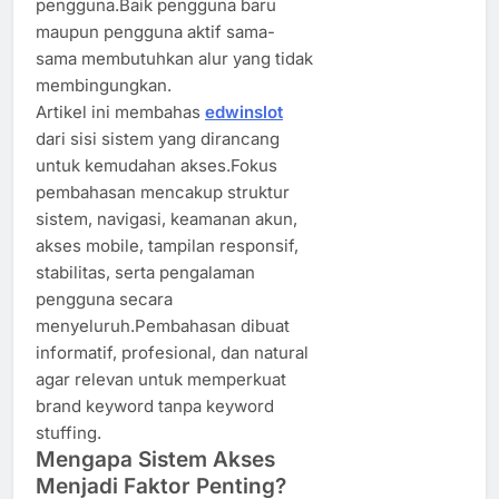
pengguna.Baik pengguna baru
maupun pengguna aktif sama-
sama membutuhkan alur yang tidak
membingungkan.
Artikel ini membahas
edwinslot
dari sisi sistem yang dirancang
untuk kemudahan akses.Fokus
pembahasan mencakup struktur
sistem, navigasi, keamanan akun,
akses mobile, tampilan responsif,
stabilitas, serta pengalaman
pengguna secara
menyeluruh.Pembahasan dibuat
informatif, profesional, dan natural
agar relevan untuk memperkuat
brand keyword tanpa keyword
stuffing.
Mengapa Sistem Akses
Menjadi Faktor Penting?