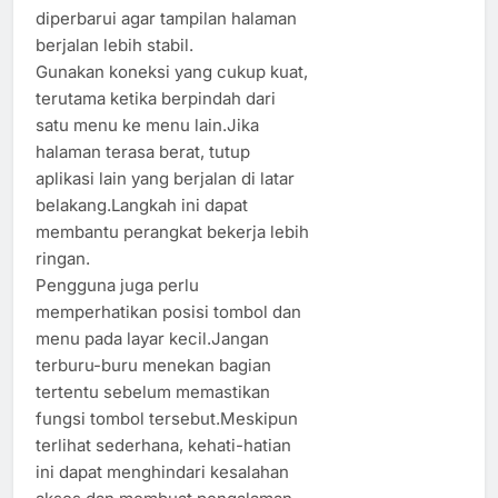
diperbarui agar tampilan halaman
berjalan lebih stabil.
Gunakan koneksi yang cukup kuat,
terutama ketika berpindah dari
satu menu ke menu lain.Jika
halaman terasa berat, tutup
aplikasi lain yang berjalan di latar
belakang.Langkah ini dapat
membantu perangkat bekerja lebih
ringan.
Pengguna juga perlu
memperhatikan posisi tombol dan
menu pada layar kecil.Jangan
terburu-buru menekan bagian
tertentu sebelum memastikan
fungsi tombol tersebut.Meskipun
terlihat sederhana, kehati-hatian
ini dapat menghindari kesalahan