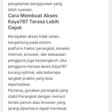
pengalaman penggunaan yang
lebih nyaman.
Cara Membuat Akses
Kaya787 Terasa Lebih
Cepat
Kecepatan akses tidak selalu
bergantung pada sistem
platform.Faktor perangkat, koneksi
internet, browser, dan kebiasaan
pengguna juga berpengaruh.Jika
pengguna merasa akses Kaya787
kurang optimal, ada beberapa
langkah praktis yang bisa
diperhatikan.
Pertama, gunakan perangkat yang
stabil.Perangkat dengan memori
terlalu penuh atau browser yang
jarang diperbarui dapat membuat