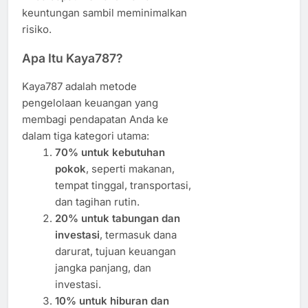
keuntungan sambil meminimalkan
risiko.
Apa Itu Kaya787?
Kaya787 adalah metode
pengelolaan keuangan yang
membagi pendapatan Anda ke
dalam tiga kategori utama:
70% untuk kebutuhan
pokok
, seperti makanan,
tempat tinggal, transportasi,
dan tagihan rutin.
20% untuk tabungan dan
investasi
, termasuk dana
darurat, tujuan keuangan
jangka panjang, dan
investasi.
10% untuk hiburan dan