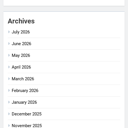
Archives
July 2026
June 2026
May 2026
April 2026
March 2026
February 2026
January 2026
December 2025
November 2025