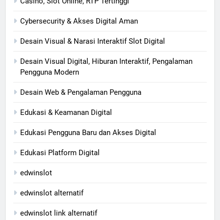
Casino, Slot Online, RTP Tertinggi
Cybersecurity & Akses Digital Aman
Desain Visual & Narasi Interaktif Slot Digital
Desain Visual Digital, Hiburan Interaktif, Pengalaman
Pengguna Modern
Desain Web & Pengalaman Pengguna
Edukasi & Keamanan Digital
Edukasi Pengguna Baru dan Akses Digital
Edukasi Platform Digital
edwinslot
edwinslot alternatif
edwinslot link alternatif