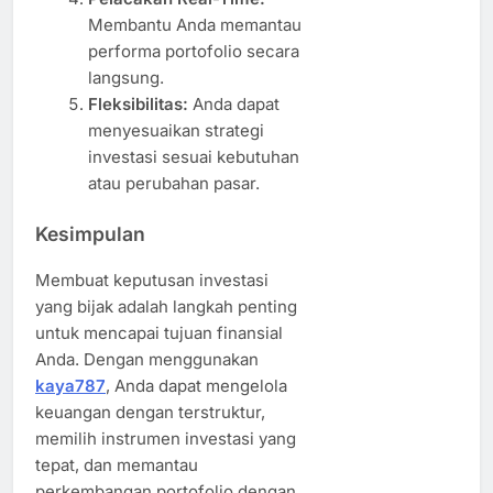
Membantu Anda memantau
performa portofolio secara
langsung.
Fleksibilitas:
Anda dapat
menyesuaikan strategi
investasi sesuai kebutuhan
atau perubahan pasar.
Kesimpulan
Membuat keputusan investasi
yang bijak adalah langkah penting
untuk mencapai tujuan finansial
Anda. Dengan menggunakan
kaya787
, Anda dapat mengelola
keuangan dengan terstruktur,
memilih instrumen investasi yang
tepat, dan memantau
perkembangan portofolio dengan