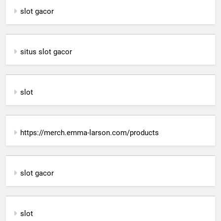
slot gacor
situs slot gacor
slot
https://merch.emma-larson.com/products
slot gacor
slot