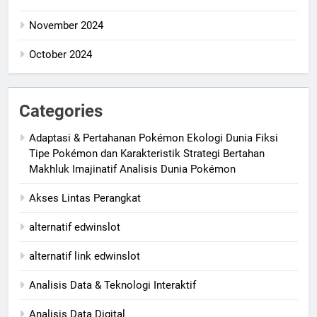
November 2024
October 2024
Categories
Adaptasi & Pertahanan Pokémon Ekologi Dunia Fiksi
Tipe Pokémon dan Karakteristik Strategi Bertahan
Makhluk Imajinatif Analisis Dunia Pokémon
Akses Lintas Perangkat
alternatif edwinslot
alternatif link edwinslot
Analisis Data & Teknologi Interaktif
Analisis Data Digital