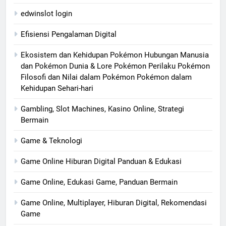
edwinslot login
Efisiensi Pengalaman Digital
Ekosistem dan Kehidupan Pokémon Hubungan Manusia
dan Pokémon Dunia & Lore Pokémon Perilaku Pokémon
Filosofi dan Nilai dalam Pokémon Pokémon dalam
Kehidupan Sehari-hari
Gambling, Slot Machines, Kasino Online, Strategi
Bermain
Game & Teknologi
Game Online Hiburan Digital Panduan & Edukasi
Game Online, Edukasi Game, Panduan Bermain
Game Online, Multiplayer, Hiburan Digital, Rekomendasi
Game