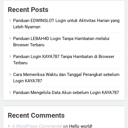
Recent Posts
Panduan EDWINSLOT Login untuk Aktivitas Harian yang
Lebih Nyaman
Panduan LEBAH4D Login Tanpa Hambatan melalui
Browser Terbaru
Panduan Login KAYA787 Tanpa Hambatan di Browser
Terbaru
Cara Memeriksa Waktu dan Tanggal Perangkat sebelum
Login KAYA787
Panduan Mengelola Data Akun sebelum Login KAYA787
Recent Comments
A WordPress Commenter
on
Hello world!