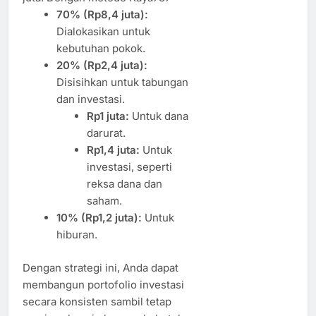
70% (Rp8,4 juta):
Dialokasikan untuk
kebutuhan pokok.
20% (Rp2,4 juta):
Disisihkan untuk tabungan
dan investasi.
Rp1 juta:
Untuk dana
darurat.
Rp1,4 juta:
Untuk
investasi, seperti
reksa dana dan
saham.
10% (Rp1,2 juta):
Untuk
hiburan.
Dengan strategi ini, Anda dapat
membangun portofolio investasi
secara konsisten sambil tetap