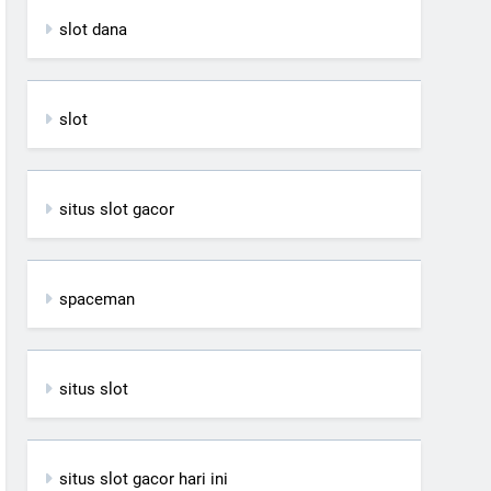
slot dana
slot
situs slot gacor
spaceman
situs slot
situs slot gacor hari ini