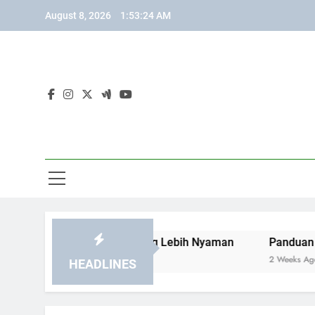
Skip
August 8, 2026
1:53:25 AM
to
content
Idu
Temukan K
tivitas Harian yang Lebih Nyaman
Panduan LEBAH4D Lo
2 Weeks Ago
HEADLINES