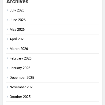
Archives
July 2026
June 2026
May 2026
April 2026
March 2026
February 2026
January 2026
December 2025
November 2025
October 2025