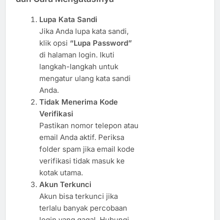
Lupa Kata Sandi
Jika Anda lupa kata sandi,
klik opsi
“Lupa Password”
di halaman login. Ikuti
langkah-langkah untuk
mengatur ulang kata sandi
Anda.
Tidak Menerima Kode
Verifikasi
Pastikan nomor telepon atau
email Anda aktif. Periksa
folder spam jika email kode
verifikasi tidak masuk ke
kotak utama.
Akun Terkunci
Akun bisa terkunci jika
terlalu banyak percobaan
login yang gagal. Hubungi