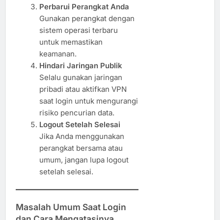
Perbarui Perangkat Anda
Gunakan perangkat dengan
sistem operasi terbaru
untuk memastikan
keamanan.
Hindari Jaringan Publik
Selalu gunakan jaringan
pribadi atau aktifkan VPN
saat login untuk mengurangi
risiko pencurian data.
Logout Setelah Selesai
Jika Anda menggunakan
perangkat bersama atau
umum, jangan lupa logout
setelah selesai.
Masalah Umum Saat Login
dan Cara Mengatasinya