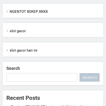
NGENTOT BOKEP XNXX
slot gacor
slot gacor hari ini
Search
SEARCH
Recent Posts