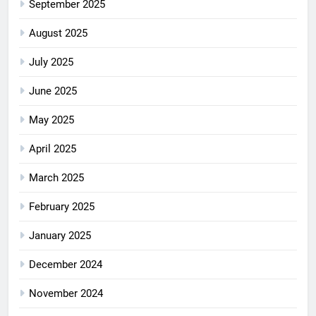
September 2025
August 2025
July 2025
June 2025
May 2025
April 2025
March 2025
February 2025
January 2025
December 2024
November 2024