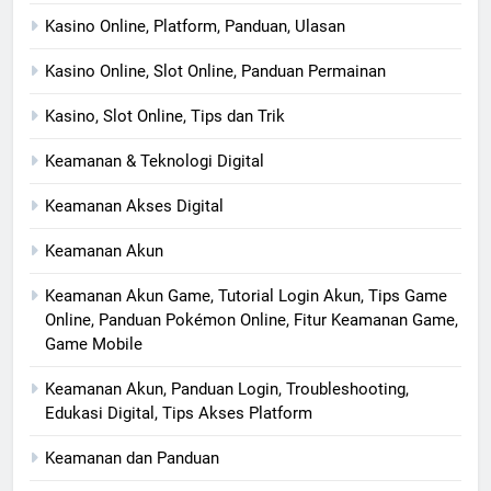
Kasino Online, Platform, Panduan, Ulasan
Kasino Online, Slot Online, Panduan Permainan
Kasino, Slot Online, Tips dan Trik
Keamanan & Teknologi Digital
Keamanan Akses Digital
Keamanan Akun
Keamanan Akun Game, Tutorial Login Akun, Tips Game
Online, Panduan Pokémon Online, Fitur Keamanan Game,
Game Mobile
Keamanan Akun, Panduan Login, Troubleshooting,
Edukasi Digital, Tips Akses Platform
Keamanan dan Panduan