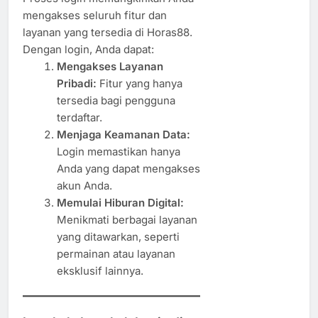
mengakses seluruh fitur dan
layanan yang tersedia di Horas88.
Dengan login, Anda dapat:
Mengakses Layanan
Pribadi:
Fitur yang hanya
tersedia bagi pengguna
terdaftar.
Menjaga Keamanan Data:
Login memastikan hanya
Anda yang dapat mengakses
akun Anda.
Memulai Hiburan Digital:
Menikmati berbagai layanan
yang ditawarkan, seperti
permainan atau layanan
eksklusif lainnya.