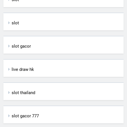
slot
slot gacor
live draw hk
slot thailand
slot gacor 777