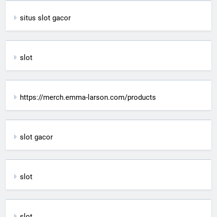
situs slot gacor
slot
https://merch.emma-larson.com/products
slot gacor
slot
slot