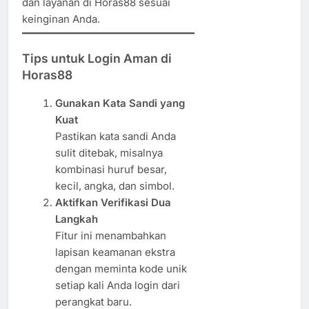
dan layanan di Horas88 sesuai
keinginan Anda.
Tips untuk Login Aman di
Horas88
Gunakan Kata Sandi yang
Kuat
Pastikan kata sandi Anda
sulit ditebak, misalnya
kombinasi huruf besar,
kecil, angka, dan simbol.
Aktifkan Verifikasi Dua
Langkah
Fitur ini menambahkan
lapisan keamanan ekstra
dengan meminta kode unik
setiap kali Anda login dari
perangkat baru.