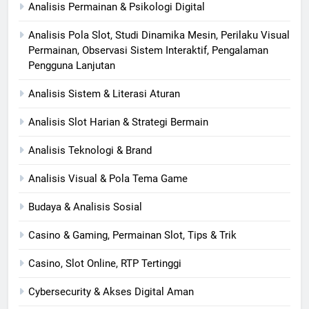
Analisis Permainan & Psikologi Digital
Analisis Pola Slot, Studi Dinamika Mesin, Perilaku Visual
Permainan, Observasi Sistem Interaktif, Pengalaman
Pengguna Lanjutan
Analisis Sistem & Literasi Aturan
Analisis Slot Harian & Strategi Bermain
Analisis Teknologi & Brand
Analisis Visual & Pola Tema Game
Budaya & Analisis Sosial
Casino & Gaming, Permainan Slot, Tips & Trik
Casino, Slot Online, RTP Tertinggi
Cybersecurity & Akses Digital Aman