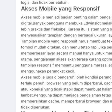
logis, dan tidak berlebihan.
Akses Mobile yang Responsif
Akses mobile menjadi bagian penting dalam peng
digital.Banyak pengguna membuka Edwinslot melal
lebih praktis dan fleksibel.Karena itu, sistem yang
menyesuaikan tampilan dengan berbagai ukuran lay
Tampilan mobile yang responsif harus membuat te
tombol mudah ditekan, dan menu tetap rapi.Jika p
memperbesar layar secara manual hanya untuk me
utama, pengalaman akses akan terasa kurang optim
tampilan responsif membantu pengguna merasa le
menggunakan perangkat kecil.
Akses mobile juga dipengaruhi oleh kondisi peran
terlalu penuh, browser yang belum diperbarui, c
atau koneksi yang tidak stabil dapat membuat hala
lambat.Pengguna dapat menjaga pengalaman tetap
membersihkan cache, memperbarui browser, dan m
tidak diperlukan.