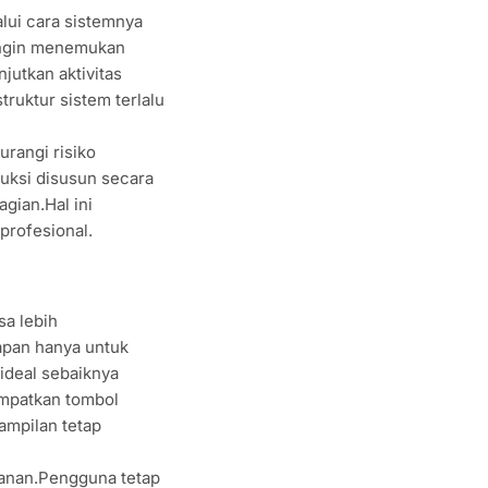
alui cara sistemnya
ingin menemukan
jutkan aktivitas
ruktur sistem terlalu
rangi risiko
uksi disusun secara
gian.Hal ini
profesional.
a lebih
apan hanya untuk
ideal sebaiknya
empatkan tombol
ampilan tetap
manan.Pengguna tetap