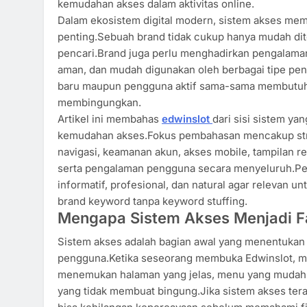
kemudahan akses dalam aktivitas online.
Dalam ekosistem digital modern, sistem akses memi
penting.Sebuah brand tidak cukup hanya mudah di
pencari.Brand juga perlu menghadirkan pengalaman y
aman, dan mudah digunakan oleh berbagai tipe pe
baru maupun pengguna aktif sama-sama membutuhk
membingungkan.
Artikel ini membahas
edwinslot
dari sisi sistem ya
kemudahan akses.Fokus pembahasan mencakup str
navigasi, keamanan akun, akses mobile, tampilan res
serta pengalaman pengguna secara menyeluruh.P
informatif, profesional, dan natural agar relevan 
brand keyword tanpa keyword stuffing.
Mengapa Sistem Akses Menjadi Fa
Sistem akses adalah bagian awal yang menentuka
pengguna.Ketika seseorang membuka Edwinslot, me
menemukan halaman yang jelas, menu yang mudah d
yang tidak membuat bingung.Jika sistem akses ter