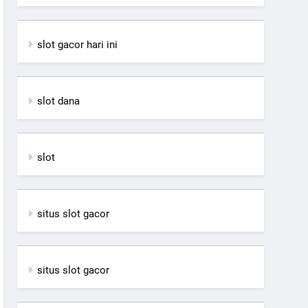
slot gacor hari ini
slot dana
slot
situs slot gacor
situs slot gacor