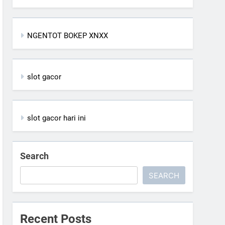
NGENTOT BOKEP XNXX
slot gacor
slot gacor hari ini
Search
SEARCH
Recent Posts