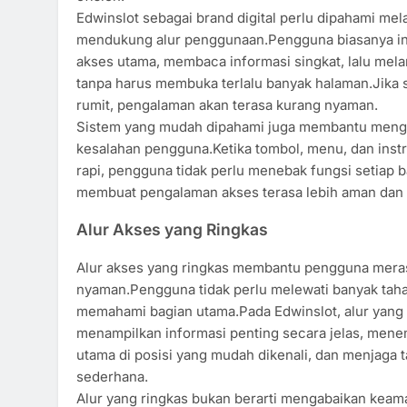
Edwinslot sebagai brand digital perlu dipahami mel
mendukung alur penggunaan.Pengguna biasanya 
akses utama, membaca informasi singkat, lalu melan
tanpa harus membuka terlalu banyak halaman.Jika st
rumit, pengalaman akan terasa kurang nyaman.
Sistem yang mudah dipahami juga membantu mengu
kesalahan pengguna.Ketika tombol, menu, dan instr
rapi, pengguna tidak perlu menebak fungsi setiap ba
membuat pengalaman akses terasa lebih aman dan 
Alur Akses yang Ringkas
Alur akses yang ringkas membantu pengguna meras
nyaman.Pengguna tidak perlu melewati banyak tah
memahami bagian utama.Pada Edwinslot, alur yang 
menampilkan informasi penting secara jelas, men
utama di posisi yang mudah dikenali, dan menjaga t
sederhana.
Alur yang ringkas bukan berarti mengabaikan kea