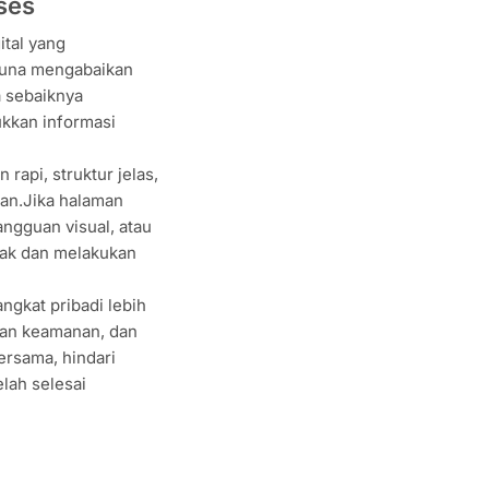
ses
ital yang
guna mengabaikan
a sebaiknya
kkan informasi
rapi, struktur jelas,
van.Jika halaman
angguan visual, atau
nak dan melakukan
ngkat pribadi lebih
uran keamanan, dan
rsama, hindari
lah selesai