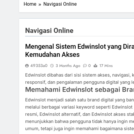
Home
Navigasi Online
Navigasi Online
Mengenal Sistem Edwinslot yang Dir
Kemudahan Akses
49353a0
3 Months Ago
0
17 Mins
Edwinslot dibahas dari sisi sistem akses, navigasi,
responsif, dan pengalaman pengguna digital yang 
Memahami Edwinslot sebagai Bran
Edwinslot menjadi salah satu brand digital yang ba
melalui berbagai variasi keyword seperti Edwinslot 
resmi, Edwinslot alternatif, dan Edwinslot akses sta
menunjukkan bahwa pengguna tidak hanya ingin m
umum, tetapi juga ingin memahami bagaimana sis