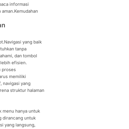
baca informasi
an aman.Kemudahan
an
ot.Navigasi yang baik
tuhkan tanpa
pahami, dan tombol
ebih efisien.
u proses
rus memiliki
, navigasi yang
ena struktur halaman
k menu hanya untuk
g dirancang untuk
i yang langsung,