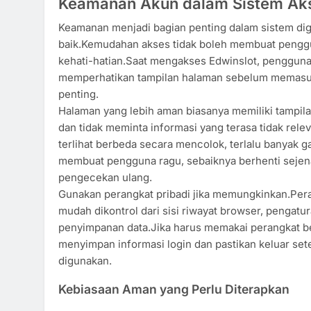
Keamanan Akun dalam Sistem Ak
Keamanan menjadi bagian penting dalam sistem dig
baik.Kemudahan akses tidak boleh membuat peng
kehati-hatian.Saat mengakses Edwinslot, penggun
memperhatikan tampilan halaman sebelum memasu
penting.
Halaman yang lebih aman biasanya memiliki tampilan 
dan tidak meminta informasi yang terasa tidak rele
terlihat berbeda secara mencolok, terlalu banyak g
membuat pengguna ragu, sebaiknya berhenti seje
pengecekan ulang.
Gunakan perangkat pribadi jika memungkinkan.Pera
mudah dikontrol dari sisi riwayat browser, pengat
penyimpanan data.Jika harus memakai perangkat be
menyimpan informasi login dan pastikan keluar sete
digunakan.
Kebiasaan Aman yang Perlu Diterapkan