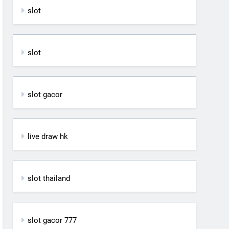
slot
slot
slot gacor
live draw hk
slot thailand
slot gacor 777