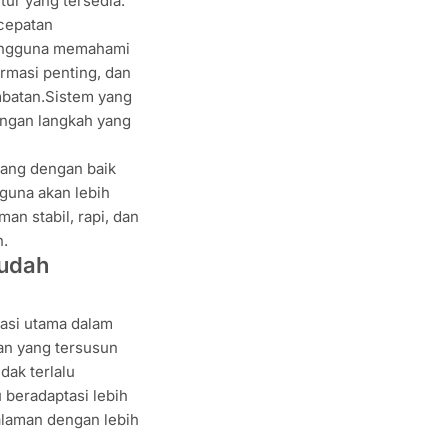
ur yang tersedia.
cepatan
engguna memahami
masi penting, dan
ambatan.Sistem yang
ngan langkah yang
cang dengan baik
una akan lebih
n stabil, rapi, dan
n.
Mudah
asi utama dalam
n yang tersusun
dak terlalu
 beradaptasi lebih
laman dengan lebih