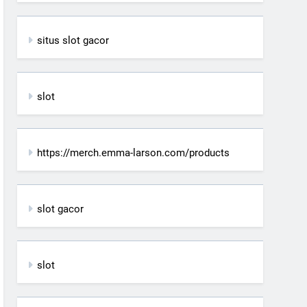
situs slot gacor
slot
https://merch.emma-larson.com/products
slot gacor
slot