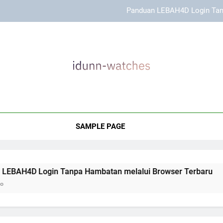
Panduan LEBAH4D Login Tan
Panduan Login KAYA78
Cara Memeriksa Waktu dan Tang
Panduan EDWINSLOT Login untuk
nn Watches
Panduan LEBAH4D Login Tan
oleksi Jam Tangan Mewah Dan Elegan Di Idunn Watches.
Panduan Login KAYA78
SAMPLE PAGE
Cara Memeriksa Waktu dan Tang
gin Tanpa Hambatan melalui Browser Terbaru
Panduan
2 Weeks A