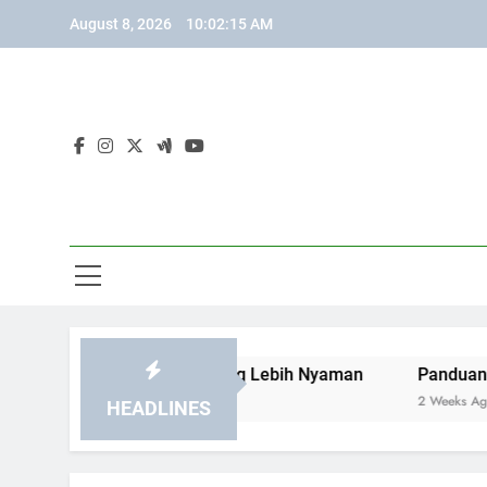
Skip
August 8, 2026
10:02:16 AM
to
content
Idu
Temukan K
tivitas Harian yang Lebih Nyaman
Panduan LEBAH4D Lo
2 Weeks Ago
HEADLINES