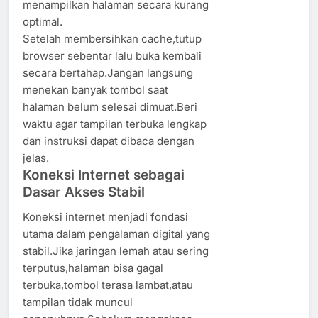
menampilkan halaman secara kurang
optimal.
Setelah membersihkan cache,tutup
browser sebentar lalu buka kembali
secara bertahap.Jangan langsung
menekan banyak tombol saat
halaman belum selesai dimuat.Beri
waktu agar tampilan terbuka lengkap
dan instruksi dapat dibaca dengan
jelas.
Koneksi Internet sebagai
Dasar Akses Stabil
Koneksi internet menjadi fondasi
utama dalam pengalaman digital yang
stabil.Jika jaringan lemah atau sering
terputus,halaman bisa gagal
terbuka,tombol terasa lambat,atau
tampilan tidak muncul