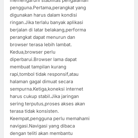
memengaruhi stabilitas pengalaman
pengguna.Pertama,perangkat yang
digunakan harus dalam kondisi
ringan.Jika terlalu banyak aplikasi
berjalan di latar belakang,performa
perangkat dapat menurun dan
browser terasa lebih lambat.
Kedua,browser perlu
diperbarui.Browser lama dapat
membuat tampilan kurang
rapi,tombol tidak responsif,atau
halaman gagal dimuat secara
sempurna.Ketiga,koneksi internet
harus cukup stabil.Jika jaringan
sering terputus,proses akses akan
terasa tidak konsisten.
Keempat,pengguna perlu memahami
navigasi.Navigasi yang dibaca
dengan teliti akan membantu