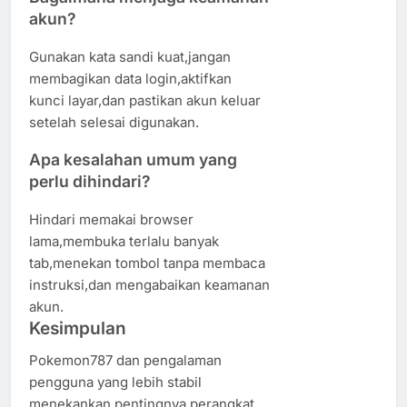
akun?
Gunakan kata sandi kuat,jangan
membagikan data login,aktifkan
kunci layar,dan pastikan akun keluar
setelah selesai digunakan.
Apa kesalahan umum yang
perlu dihindari?
Hindari memakai browser
lama,membuka terlalu banyak
tab,menekan tombol tanpa membaca
instruksi,dan mengabaikan keamanan
akun.
Kesimpulan
Pokemon787 dan pengalaman
pengguna yang lebih stabil
menekankan pentingnya perangkat