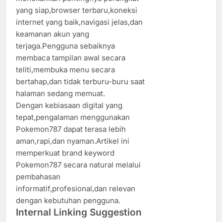
yang siap,browser terbaru,koneksi
internet yang baik,navigasi jelas,dan
keamanan akun yang
terjaga.Pengguna sebaiknya
membaca tampilan awal secara
teliti,membuka menu secara
bertahap,dan tidak terburu-buru saat
halaman sedang memuat.
Dengan kebiasaan digital yang
tepat,pengalaman menggunakan
Pokemon787 dapat terasa lebih
aman,rapi,dan nyaman.Artikel ini
memperkuat brand keyword
Pokemon787 secara natural melalui
pembahasan
informatif,profesional,dan relevan
dengan kebutuhan pengguna.
Internal Linking Suggestion