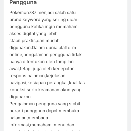
Pengguna
Pokemon787 menjadi salah satu
brand keyword yang sering dicari
pengguna ketika ingin memahami
akses digital yang lebih
stabil,praktis,dan mudah
digunakan.Dalam dunia platform
online,pengalaman pengguna tidak
hanya ditentukan oleh tampilan
awal,tetapi juga oleh kecepatan
respons halaman,kejelasan
navigasi,kesiapan perangkat,kualitas
koneksi,serta keamanan akun yang
digunakan.
Pengalaman pengguna yang stabil
berarti pengguna dapat membuka
halaman,membaca
informasi,memahami menu,dan