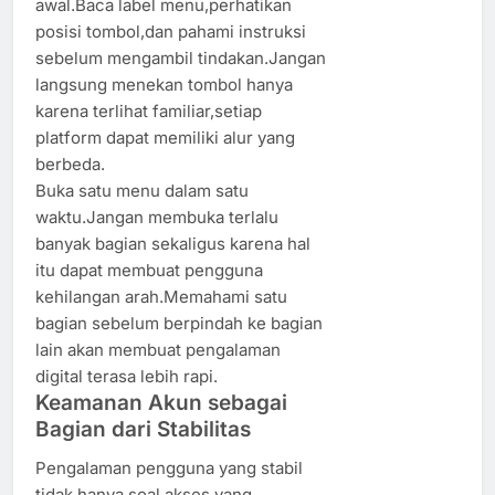
awal.Baca label menu,perhatikan
posisi tombol,dan pahami instruksi
sebelum mengambil tindakan.Jangan
langsung menekan tombol hanya
karena terlihat familiar,setiap
platform dapat memiliki alur yang
berbeda.
Buka satu menu dalam satu
waktu.Jangan membuka terlalu
banyak bagian sekaligus karena hal
itu dapat membuat pengguna
kehilangan arah.Memahami satu
bagian sebelum berpindah ke bagian
lain akan membuat pengalaman
digital terasa lebih rapi.
Keamanan Akun sebagai
Bagian dari Stabilitas
Pengalaman pengguna yang stabil
tidak hanya soal akses yang