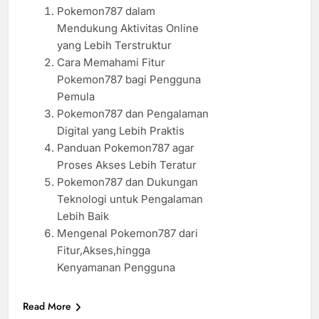
Pokemon787 dalam
Mendukung Aktivitas Online
yang Lebih Terstruktur
Cara Memahami Fitur
Pokemon787 bagi Pengguna
Pemula
Pokemon787 dan Pengalaman
Digital yang Lebih Praktis
Panduan Pokemon787 agar
Proses Akses Lebih Teratur
Pokemon787 dan Dukungan
Teknologi untuk Pengalaman
Lebih Baik
Mengenal Pokemon787 dari
Fitur,Akses,hingga
Kenyamanan Pengguna
Read More