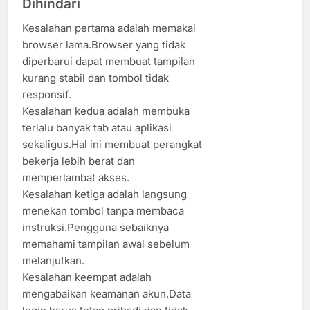
Dihindari
Kesalahan pertama adalah memakai
browser lama.Browser yang tidak
diperbarui dapat membuat tampilan
kurang stabil dan tombol tidak
responsif.
Kesalahan kedua adalah membuka
terlalu banyak tab atau aplikasi
sekaligus.Hal ini membuat perangkat
bekerja lebih berat dan
memperlambat akses.
Kesalahan ketiga adalah langsung
menekan tombol tanpa membaca
instruksi.Pengguna sebaiknya
memahami tampilan awal sebelum
melanjutkan.
Kesalahan keempat adalah
mengabaikan keamanan akun.Data