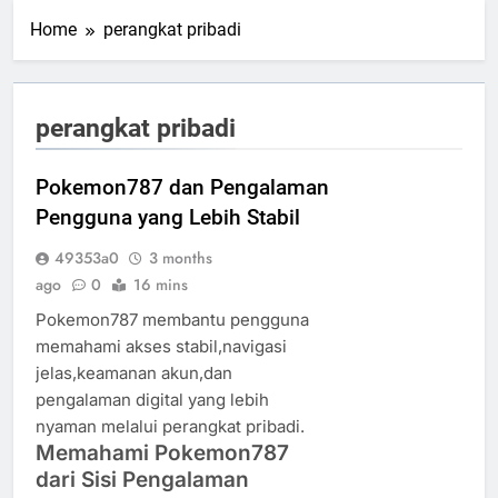
Home
perangkat pribadi
perangkat pribadi
Pokemon787 dan Pengalaman
Pengguna yang Lebih Stabil
49353a0
3 months
ago
0
16 mins
Pokemon787 membantu pengguna
memahami akses stabil,navigasi
jelas,keamanan akun,dan
pengalaman digital yang lebih
nyaman melalui perangkat pribadi.
Memahami Pokemon787
dari Sisi Pengalaman