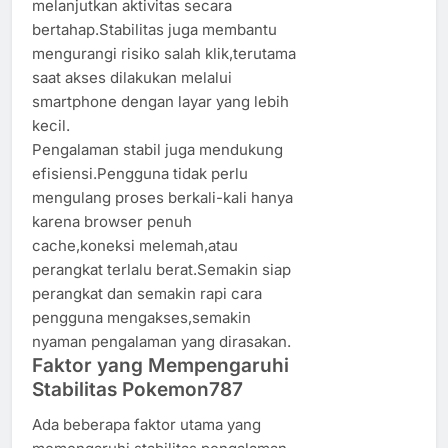
melanjutkan aktivitas secara
bertahap.Stabilitas juga membantu
mengurangi risiko salah klik,terutama
saat akses dilakukan melalui
smartphone dengan layar yang lebih
kecil.
Pengalaman stabil juga mendukung
efisiensi.Pengguna tidak perlu
mengulang proses berkali-kali hanya
karena browser penuh
cache,koneksi melemah,atau
perangkat terlalu berat.Semakin siap
perangkat dan semakin rapi cara
pengguna mengakses,semakin
nyaman pengalaman yang dirasakan.
Faktor yang Mempengaruhi
Stabilitas Pokemon787
Ada beberapa faktor utama yang