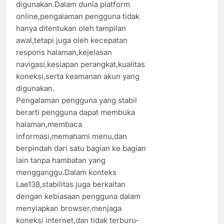
digunakan.Dalam dunia platform
online,pengalaman pengguna tidak
hanya ditentukan oleh tampilan
awal,tetapi juga oleh kecepatan
respons halaman,kejelasan
navigasi,kesiapan perangkat,kualitas
koneksi,serta keamanan akun yang
digunakan.
Pengalaman pengguna yang stabil
berarti pengguna dapat membuka
halaman,membaca
informasi,memahami menu,dan
berpindah dari satu bagian ke bagian
lain tanpa hambatan yang
mengganggu.Dalam konteks
Lae138,stabilitas juga berkaitan
dengan kebiasaan pengguna dalam
menyiapkan browser,menjaga
koneksi internet,dan tidak terburu-