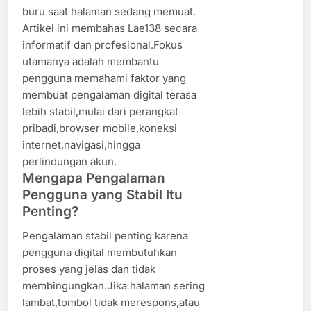
buru saat halaman sedang memuat.
Artikel ini membahas Lae138 secara
informatif dan profesional.Fokus
utamanya adalah membantu
pengguna memahami faktor yang
membuat pengalaman digital terasa
lebih stabil,mulai dari perangkat
pribadi,browser mobile,koneksi
internet,navigasi,hingga
perlindungan akun.
Mengapa Pengalaman
Pengguna yang Stabil Itu
Penting?
Pengalaman stabil penting karena
pengguna digital membutuhkan
proses yang jelas dan tidak
membingungkan.Jika halaman sering
lambat,tombol tidak merespons,atau