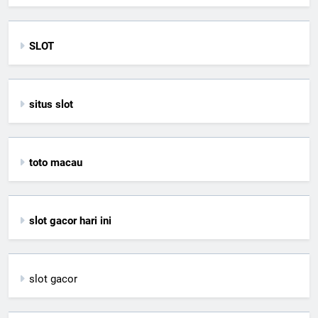
SLOT
situs slot
toto macau
slot gacor hari ini
slot gacor