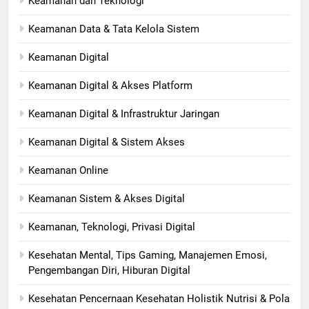
Keamanan dan Teknologi
Keamanan Data & Tata Kelola Sistem
Keamanan Digital
Keamanan Digital & Akses Platform
Keamanan Digital & Infrastruktur Jaringan
Keamanan Digital & Sistem Akses
Keamanan Online
Keamanan Sistem & Akses Digital
Keamanan, Teknologi, Privasi Digital
Kesehatan Mental, Tips Gaming, Manajemen Emosi,
Pengembangan Diri, Hiburan Digital
Kesehatan Pencernaan Kesehatan Holistik Nutrisi & Pola