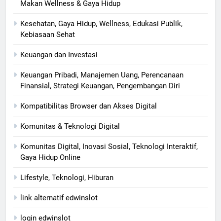
Makan Wellness & Gaya Hidup
Kesehatan, Gaya Hidup, Wellness, Edukasi Publik,
Kebiasaan Sehat
Keuangan dan Investasi
Keuangan Pribadi, Manajemen Uang, Perencanaan
Finansial, Strategi Keuangan, Pengembangan Diri
Kompatibilitas Browser dan Akses Digital
Komunitas & Teknologi Digital
Komunitas Digital, Inovasi Sosial, Teknologi Interaktif,
Gaya Hidup Online
Lifestyle, Teknologi, Hiburan
link alternatif edwinslot
login edwinslot