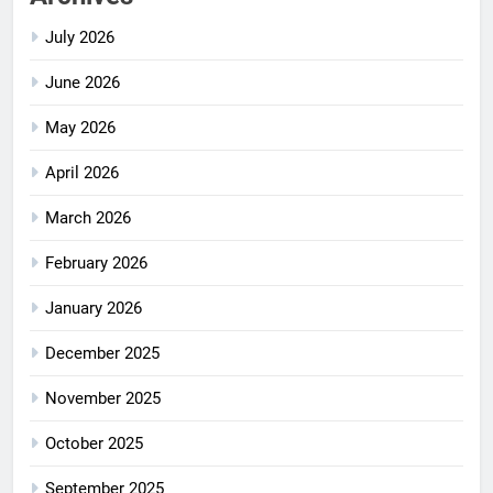
July 2026
June 2026
May 2026
April 2026
March 2026
February 2026
January 2026
December 2025
November 2025
October 2025
September 2025