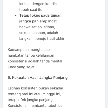
latihan dengan kondisi
tubuh saat itu.
Tetap fokus pada tujuan
jangka panjang:
Ingat
bahwa setiap latihan,
sekecil apapun, adalah
langkah menuju hasil akhir.
Kemampuan menghadapi
hambatan tanpa kehilangan
konsistensi adalah tanda mental
juara yang sejati.
5. Kekuatan Hasil Jangka Panjang
Latihan konsisten bukan sekadar
tentang hari ini atau minggu ini,
tetapi efek jangka panjang.
Konsistensi membantu tubuh dan