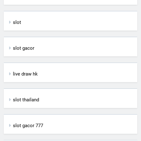
slot
slot gacor
live draw hk
slot thailand
slot gacor 777