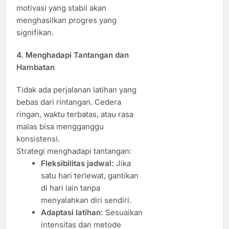
motivasi yang stabil akan
menghasilkan progres yang
signifikan.
4. Menghadapi Tantangan dan
Hambatan
Tidak ada perjalanan latihan yang
bebas dari rintangan. Cedera
ringan, waktu terbatas, atau rasa
malas bisa mengganggu
konsistensi.
Strategi menghadapi tantangan:
Fleksibilitas jadwal:
Jika
satu hari terlewat, gantikan
di hari lain tanpa
menyalahkan diri sendiri.
Adaptasi latihan:
Sesuaikan
intensitas dan metode