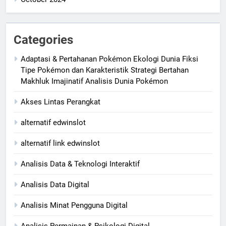
Categories
Adaptasi & Pertahanan Pokémon Ekologi Dunia Fiksi
Tipe Pokémon dan Karakteristik Strategi Bertahan
Makhluk Imajinatif Analisis Dunia Pokémon
Akses Lintas Perangkat
alternatif edwinslot
alternatif link edwinslot
Analisis Data & Teknologi Interaktif
Analisis Data Digital
Analisis Minat Pengguna Digital