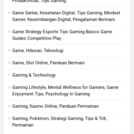
Produktivitas, Tips Gaming.
Game Santai, Kesehatan Digital, Tips Gaming, Mindset
Gamer, Keseimbangan Digital, Pengalaman Bermain
Game Strategy Esports Tips Gaming Basics Game
Guides Competitive Play
Game, Hiburan, Teknologi
Game, Slot Online, Panduan Bermain
Gaming & Technology
Gaming Lifestyle, Mental Wellness for Gamers, Game
Enjoyment Tips, Psychology in Gaming
Gaming, Kasino Online, Panduan Permainan
Gaming, Pokémon, Strategi Gaming, Tips & Trik,
Permainan