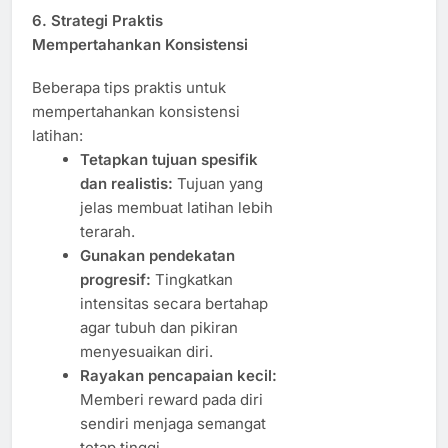
6. Strategi Praktis
Mempertahankan Konsistensi
Beberapa tips praktis untuk
mempertahankan konsistensi
latihan:
Tetapkan tujuan spesifik
dan realistis:
Tujuan yang
jelas membuat latihan lebih
terarah.
Gunakan pendekatan
progresif:
Tingkatkan
intensitas secara bertahap
agar tubuh dan pikiran
menyesuaikan diri.
Rayakan pencapaian kecil:
Memberi reward pada diri
sendiri menjaga semangat
tetap tinggi.