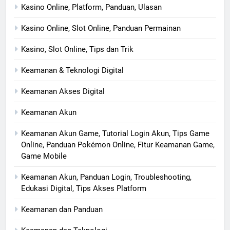
Kasino Online, Platform, Panduan, Ulasan
Kasino Online, Slot Online, Panduan Permainan
Kasino, Slot Online, Tips dan Trik
Keamanan & Teknologi Digital
Keamanan Akses Digital
Keamanan Akun
Keamanan Akun Game, Tutorial Login Akun, Tips Game
Online, Panduan Pokémon Online, Fitur Keamanan Game,
Game Mobile
Keamanan Akun, Panduan Login, Troubleshooting,
Edukasi Digital, Tips Akses Platform
Keamanan dan Panduan