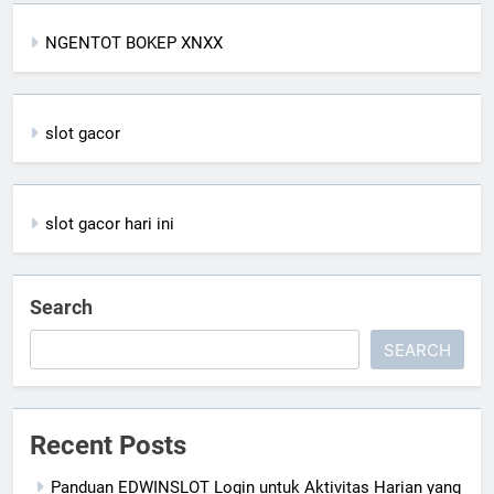
NGENTOT BOKEP XNXX
slot gacor
slot gacor hari ini
Search
SEARCH
Recent Posts
Panduan EDWINSLOT Login untuk Aktivitas Harian yang