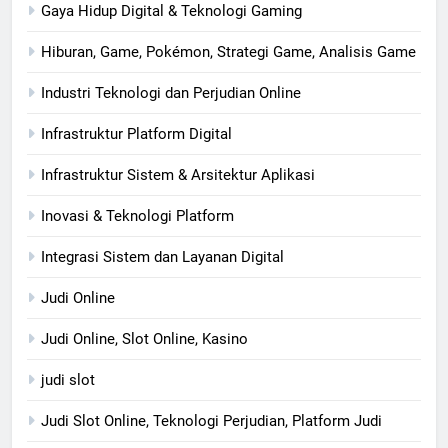
Gaya Hidup Digital & Teknologi Gaming
Hiburan, Game, Pokémon, Strategi Game, Analisis Game
Industri Teknologi dan Perjudian Online
Infrastruktur Platform Digital
Infrastruktur Sistem & Arsitektur Aplikasi
Inovasi & Teknologi Platform
Integrasi Sistem dan Layanan Digital
Judi Online
Judi Online, Slot Online, Kasino
judi slot
Judi Slot Online, Teknologi Perjudian, Platform Judi