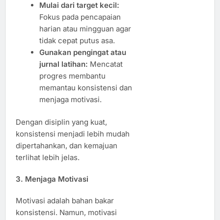
Mulai dari target kecil:
Fokus pada pencapaian
harian atau mingguan agar
tidak cepat putus asa.
Gunakan pengingat atau
jurnal latihan:
Mencatat
progres membantu
memantau konsistensi dan
menjaga motivasi.
Dengan disiplin yang kuat,
konsistensi menjadi lebih mudah
dipertahankan, dan kemajuan
terlihat lebih jelas.
3. Menjaga Motivasi
Motivasi adalah bahan bakar
konsistensi. Namun, motivasi