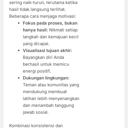
sering naik-turun, terutama ketika
hasil tidak langsung terlihat.
Beberapa cara menjaga motivasi:
Fokus pada proses, bukan
hanya hasil:
Nikmati setiap
langkah dan kemajuan kecil
yang dicapai.
Visualisasi tujuan akhir:
Bayangkan diri Anda
berhasil untuk memicu
energi positif.
Dukungan lingkungan:
Teman atau komunitas yang
mendukung membuat
latihan lebih menyenangkan
dan menambah tanggung
jawab sosial.
Kombinasi konsistensi dan