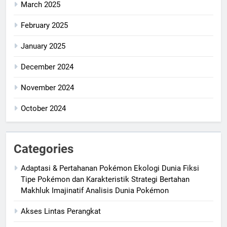
March 2025
February 2025
January 2025
December 2024
November 2024
October 2024
Categories
Adaptasi & Pertahanan Pokémon Ekologi Dunia Fiksi
Tipe Pokémon dan Karakteristik Strategi Bertahan
Makhluk Imajinatif Analisis Dunia Pokémon
Akses Lintas Perangkat