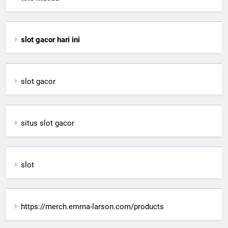
slot gacor hari ini
slot gacor
situs slot gacor
slot
https://merch.emma-larson.com/products