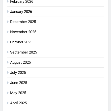
February 2026
January 2026
December 2025
November 2025
October 2025
September 2025
August 2025
July 2025
June 2025
May 2025
April 2025