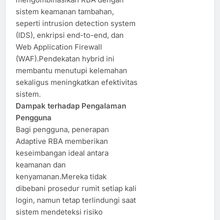
sistem keamanan tambahan,
seperti intrusion detection system
(IDS), enkripsi end-to-end, dan
Web Application Firewall
(WAF).Pendekatan hybrid ini
membantu menutupi kelemahan
sekaligus meningkatkan efektivitas
sistem.
Dampak terhadap Pengalaman
Pengguna
Bagi pengguna, penerapan
Adaptive RBA memberikan
keseimbangan ideal antara
keamanan dan
kenyamanan.Mereka tidak
dibebani prosedur rumit setiap kali
login, namun tetap terlindungi saat
sistem mendeteksi risiko