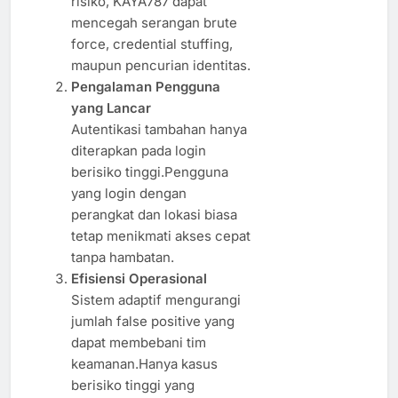
risiko, KAYA787 dapat
mencegah serangan brute
force, credential stuffing,
maupun pencurian identitas.
Pengalaman Pengguna
yang Lancar
Autentikasi tambahan hanya
diterapkan pada login
berisiko tinggi.Pengguna
yang login dengan
perangkat dan lokasi biasa
tetap menikmati akses cepat
tanpa hambatan.
Efisiensi Operasional
Sistem adaptif mengurangi
jumlah false positive yang
dapat membebani tim
keamanan.Hanya kasus
berisiko tinggi yang