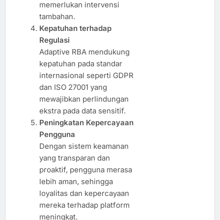
memerlukan intervensi
tambahan.
Kepatuhan terhadap
Regulasi
Adaptive RBA mendukung
kepatuhan pada standar
internasional seperti GDPR
dan ISO 27001 yang
mewajibkan perlindungan
ekstra pada data sensitif.
Peningkatan Kepercayaan
Pengguna
Dengan sistem keamanan
yang transparan dan
proaktif, pengguna merasa
lebih aman, sehingga
loyalitas dan kepercayaan
mereka terhadap platform
meningkat.