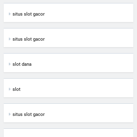
situs slot gacor
situs slot gacor
slot dana
slot
situs slot gacor