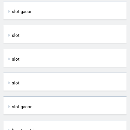
slot gacor
slot
slot
slot
slot gacor