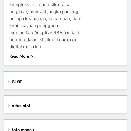
kompleksitas, dan risiko false
negative, manfaat jangka panjang
berupa keamanan, kepatuhan, dan
kepercayaan pengguna
menjadikan Adaptive RBA fondasi
penting dalam strategi keamanan
digital masa kini.
Read More
SLOT
situs slot
toto macau