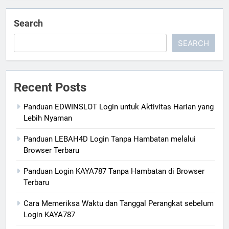
Search
SEARCH
Recent Posts
Panduan EDWINSLOT Login untuk Aktivitas Harian yang
Lebih Nyaman
Panduan LEBAH4D Login Tanpa Hambatan melalui
Browser Terbaru
Panduan Login KAYA787 Tanpa Hambatan di Browser
Terbaru
Cara Memeriksa Waktu dan Tanggal Perangkat sebelum
Login KAYA787