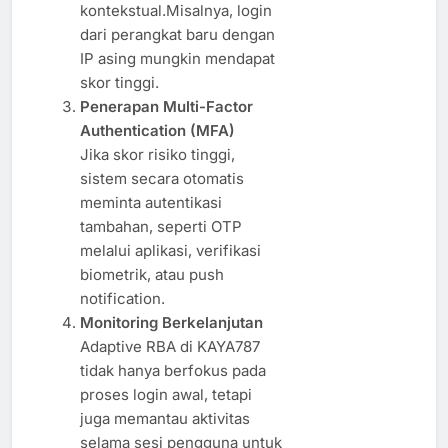
kontekstual.Misalnya, login
dari perangkat baru dengan
IP asing mungkin mendapat
skor tinggi.
Penerapan Multi-Factor
Authentication (MFA)
Jika skor risiko tinggi,
sistem secara otomatis
meminta autentikasi
tambahan, seperti OTP
melalui aplikasi, verifikasi
biometrik, atau push
notification.
Monitoring Berkelanjutan
Adaptive RBA di KAYA787
tidak hanya berfokus pada
proses login awal, tetapi
juga memantau aktivitas
selama sesi pengguna untuk