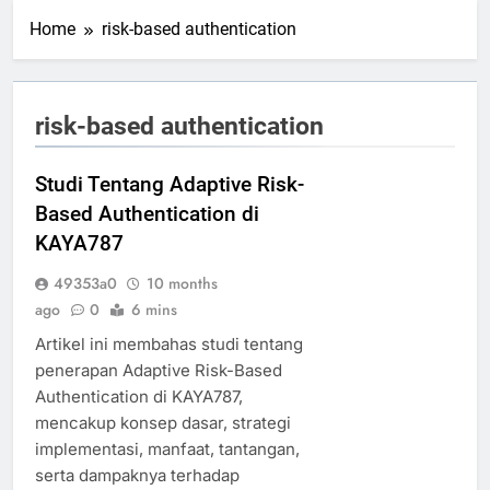
Home
risk-based authentication
risk-based authentication
Studi Tentang Adaptive Risk-
Based Authentication di
KAYA787
49353a0
10 months
ago
0
6 mins
Artikel ini membahas studi tentang
penerapan Adaptive Risk-Based
Authentication di KAYA787,
mencakup konsep dasar, strategi
implementasi, manfaat, tantangan,
serta dampaknya terhadap