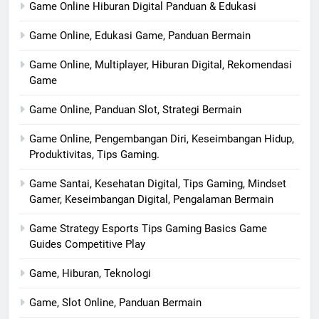
Game Online Hiburan Digital Panduan & Edukasi
Game Online, Edukasi Game, Panduan Bermain
Game Online, Multiplayer, Hiburan Digital, Rekomendasi
Game
Game Online, Panduan Slot, Strategi Bermain
Game Online, Pengembangan Diri, Keseimbangan Hidup,
Produktivitas, Tips Gaming.
Game Santai, Kesehatan Digital, Tips Gaming, Mindset
Gamer, Keseimbangan Digital, Pengalaman Bermain
Game Strategy Esports Tips Gaming Basics Game
Guides Competitive Play
Game, Hiburan, Teknologi
Game, Slot Online, Panduan Bermain