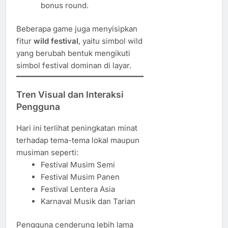
bonus round.
Beberapa game juga menyisipkan
fitur
wild festival
, yaitu simbol wild
yang berubah bentuk mengikuti
simbol festival dominan di layar.
Tren Visual dan Interaksi
Pengguna
Hari ini terlihat peningkatan minat
terhadap tema-tema lokal maupun
musiman seperti:
Festival Musim Semi
Festival Musim Panen
Festival Lentera Asia
Karnaval Musik dan Tarian
Pengguna cenderung lebih lama