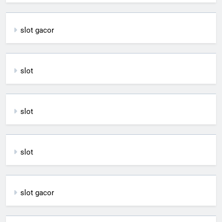
slot gacor
slot
slot
slot
slot gacor