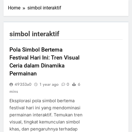
Home
simbol interaktif
simbol interaktif
Pola Simbol Bertema
Festival Hari Ini: Tren Visual
Ceria dalam Dinamika
Permainan
49353a0
1 year ago
0
6
mins
Eksplorasi pola simbol bertema
festival hari ini yang mendominasi
permainan interaktif. Temukan tren
visual, tingkat kemunculan simbol
khas, dan pengaruhnya terhadap