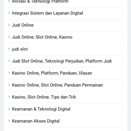
Inovasi & Teknologi Platform
Integrasi Sistem dan Layanan Digital
Judi Online
Judi Online, Slot Online, Kasino
judi slot
Judi Slot Online, Teknologi Perjudian, Platform Judi
Kasino Online, Platform, Panduan, Ulasan
Kasino Online, Slot Online, Panduan Permainan
Kasino, Slot Online, Tips dan Trik
Keamanan & Teknologi Digital
Keamanan Akses Digital