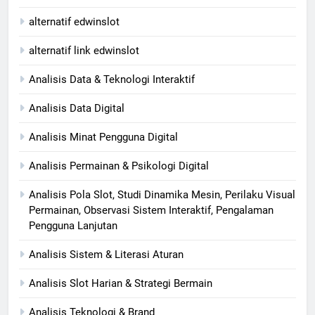
alternatif edwinslot
alternatif link edwinslot
Analisis Data & Teknologi Interaktif
Analisis Data Digital
Analisis Minat Pengguna Digital
Analisis Permainan & Psikologi Digital
Analisis Pola Slot, Studi Dinamika Mesin, Perilaku Visual
Permainan, Observasi Sistem Interaktif, Pengalaman
Pengguna Lanjutan
Analisis Sistem & Literasi Aturan
Analisis Slot Harian & Strategi Bermain
Analisis Teknologi & Brand