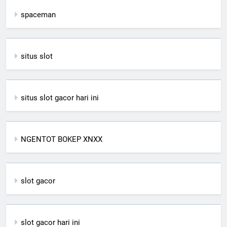
spaceman
situs slot
situs slot gacor hari ini
NGENTOT BOKEP XNXX
slot gacor
slot gacor hari ini