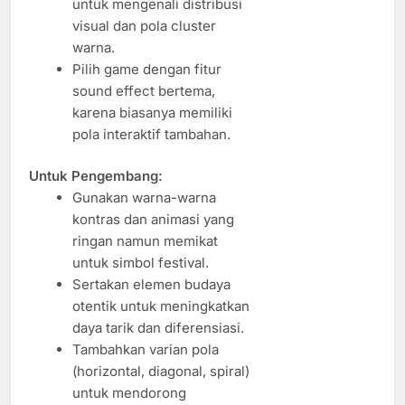
untuk mengenali distribusi
visual dan pola cluster
warna.
Pilih game dengan fitur
sound effect bertema,
karena biasanya memiliki
pola interaktif tambahan.
Untuk Pengembang:
Gunakan warna-warna
kontras dan animasi yang
ringan namun memikat
untuk simbol festival.
Sertakan elemen budaya
otentik untuk meningkatkan
daya tarik dan diferensiasi.
Tambahkan varian pola
(horizontal, diagonal, spiral)
untuk mendorong