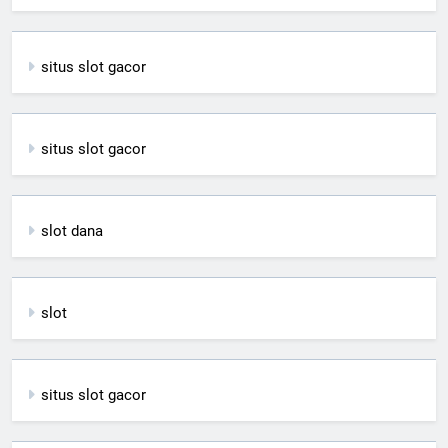
situs slot gacor
situs slot gacor
slot dana
slot
situs slot gacor