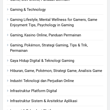
Gaming & Technology
Gaming Lifestyle, Mental Wellness for Gamers, Game
Enjoyment Tips, Psychology in Gaming
Gaming, Kasino Online, Panduan Permainan
Gaming, Pokémon, Strategi Gaming, Tips & Trik,
Permainan
Gaya Hidup Digital & Teknologi Gaming
Hiburan, Game, Pokémon, Strategi Game, Analisis Game
Industri Teknologi dan Perjudian Online
Infrastruktur Platform Digital
Infrastruktur Sistem & Arsitektur Aplikasi