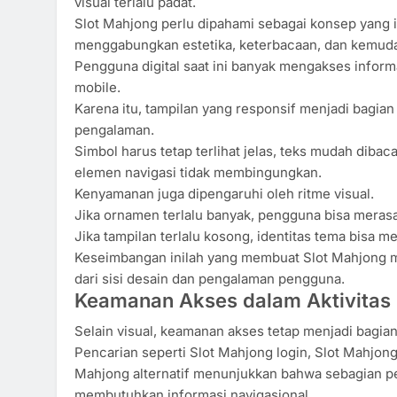
visual terlalu padat.
Slot Mahjong perlu dipahami sebagai konsep yang 
menggabungkan estetika, keterbacaan, dan kemuda
Pengguna digital saat ini banyak mengakses inform
mobile.
Karena itu, tampilan yang responsif menjadi bagian
pengalaman.
Simbol harus tetap terlihat jelas, teks mudah dibac
elemen navigasi tidak membingungkan.
Kenyamanan juga dipengaruhi oleh ritme visual.
Jika ornamen terlalu banyak, pengguna bisa merasa
Jika tampilan terlalu kosong, identitas tema bisa m
Keseimbangan inilah yang membuat Slot Mahjong m
dari sisi desain dan pengalaman pengguna.
Keamanan Akses dalam Aktivitas D
Selain visual, keamanan akses tetap menjadi bagian
Pencarian seperti Slot Mahjong login, Slot Mahjong
Mahjong alternatif menunjukkan bahwa sebagian 
membutuhkan informasi navigasional.