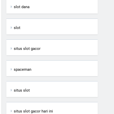
slot dana
slot
situs slot gacor
spaceman
situs slot
situs slot gacor hari ini