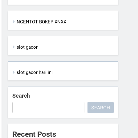
NGENTOT BOKEP XNXX
slot gacor
slot gacor hari ini
Search
SEARCH
Recent Posts