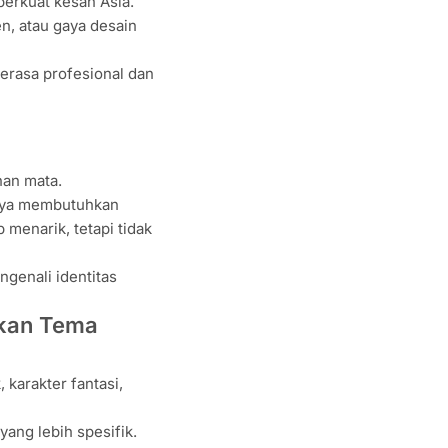
erkuat kesan Asia.
n, atau gaya desain
erasa profesional dan
nan mata.
anya membutuhkan
menarik, tetapi tidak
genali identitas
gkan Tema
karakter fantasi,
yang lebih spesifik.