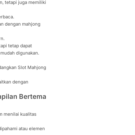
, tetapi juga memiliki
erbaca.
an dengan mahjong
n.
api tetap dapat
n mudah digunakan.
edangkan Slot Mahjong
aitkan dengan
pilan Bertema
 menilai kualitas
 dipahami atau elemen