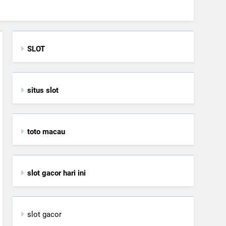
SLOT
situs slot
toto macau
slot gacor hari ini
slot gacor