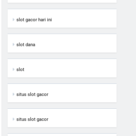
slot gacor hari ini
slot dana
slot
situs slot gacor
situs slot gacor