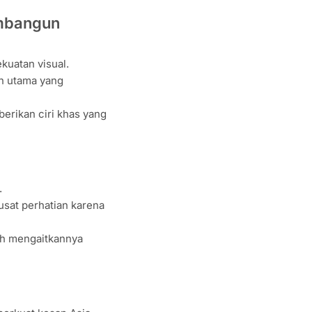
mbangun
kuatan visual.
n utama yang
berikan ciri khas yang
.
pusat perhatian karena
ah mengaitkannya