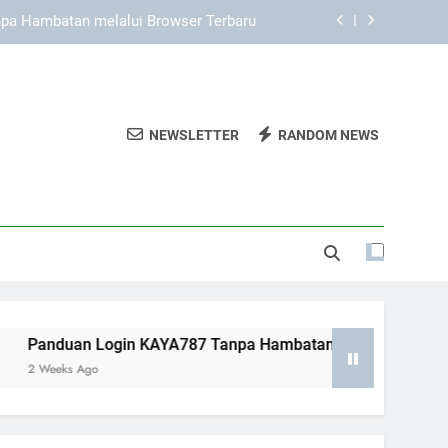
pa Hambatan melalui Browser Terbaru
7 Tanpa Hambatan di Browser Terbaru
gal Perangkat sebelum Login KAYA787
NEWSLETTER
RANDOM NEWS
 Aktivitas Harian yang Lebih Nyaman
pa Hambatan melalui Browser Terbaru
7 Tanpa Hambatan di Browser Terbaru
gal Perangkat sebelum Login KAYA787
 Login KAYA787 Tanpa Hambatan di Browser Terbaru
go
3