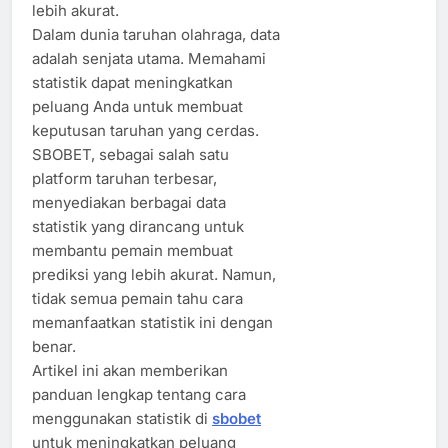
lebih akurat.
Dalam dunia taruhan olahraga, data
adalah senjata utama. Memahami
statistik dapat meningkatkan
peluang Anda untuk membuat
keputusan taruhan yang cerdas.
SBOBET, sebagai salah satu
platform taruhan terbesar,
menyediakan berbagai data
statistik yang dirancang untuk
membantu pemain membuat
prediksi yang lebih akurat. Namun,
tidak semua pemain tahu cara
memanfaatkan statistik ini dengan
benar.
Artikel ini akan memberikan
panduan lengkap tentang cara
menggunakan statistik di
sbobet
untuk meningkatkan peluang