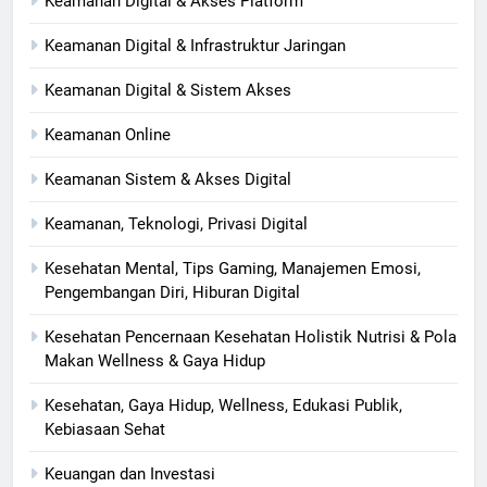
Keamanan Digital & Akses Platform
Keamanan Digital & Infrastruktur Jaringan
Keamanan Digital & Sistem Akses
Keamanan Online
Keamanan Sistem & Akses Digital
Keamanan, Teknologi, Privasi Digital
Kesehatan Mental, Tips Gaming, Manajemen Emosi,
Pengembangan Diri, Hiburan Digital
Kesehatan Pencernaan Kesehatan Holistik Nutrisi & Pola
Makan Wellness & Gaya Hidup
Kesehatan, Gaya Hidup, Wellness, Edukasi Publik,
Kebiasaan Sehat
Keuangan dan Investasi