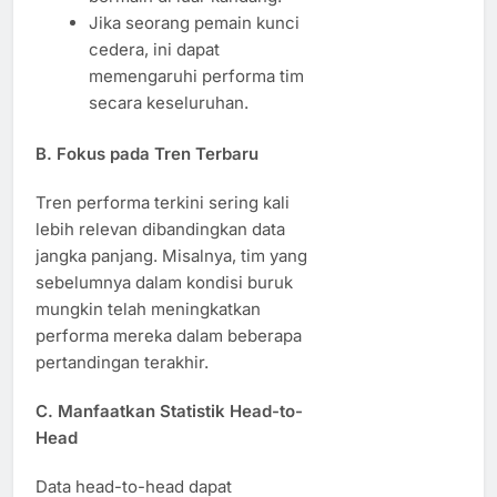
Jika seorang pemain kunci
cedera, ini dapat
memengaruhi performa tim
secara keseluruhan.
B. Fokus pada Tren Terbaru
Tren performa terkini sering kali
lebih relevan dibandingkan data
jangka panjang. Misalnya, tim yang
sebelumnya dalam kondisi buruk
mungkin telah meningkatkan
performa mereka dalam beberapa
pertandingan terakhir.
C. Manfaatkan Statistik Head-to-
Head
Data head-to-head dapat