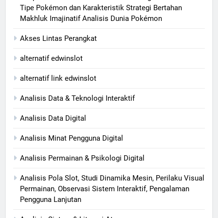
Tipe Pokémon dan Karakteristik Strategi Bertahan
Makhluk Imajinatif Analisis Dunia Pokémon
Akses Lintas Perangkat
alternatif edwinslot
alternatif link edwinslot
Analisis Data & Teknologi Interaktif
Analisis Data Digital
Analisis Minat Pengguna Digital
Analisis Permainan & Psikologi Digital
Analisis Pola Slot, Studi Dinamika Mesin, Perilaku Visual
Permainan, Observasi Sistem Interaktif, Pengalaman
Pengguna Lanjutan