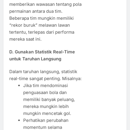
memberikan wawasan tentang pola
permainan antara dua tim.
Beberapa tim mungkin memiliki
“rekor buruk” melawan lawan
tertentu, terlepas dari performa
mereka saat ini.
D. Gunakan Statistik Real-Time
untuk Taruhan Langsung
Dalam taruhan langsung, statistik
real-time sangat penting. Misalnya:
Jika tim mendominasi
penguasaan bola dan
memiliki banyak peluang,
mereka mungkin lebih
mungkin mencetak gol.
Perhatikan perubahan
momentum selama