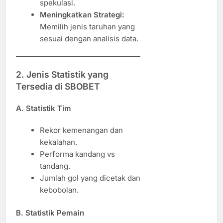
spekulasi.
Meningkatkan Strategi:
Memilih jenis taruhan yang
sesuai dengan analisis data.
2.
Jenis Statistik yang
Tersedia di SBOBET
A. Statistik Tim
Rekor kemenangan dan
kekalahan.
Performa kandang vs
tandang.
Jumlah gol yang dicetak dan
kebobolan.
B. Statistik Pemain