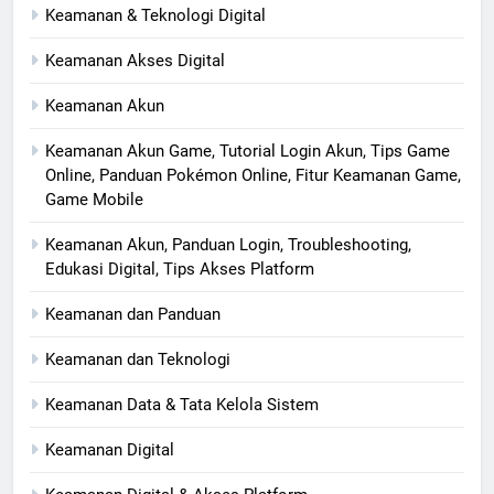
Keamanan & Teknologi Digital
Keamanan Akses Digital
Keamanan Akun
Keamanan Akun Game, Tutorial Login Akun, Tips Game
Online, Panduan Pokémon Online, Fitur Keamanan Game,
Game Mobile
Keamanan Akun, Panduan Login, Troubleshooting,
Edukasi Digital, Tips Akses Platform
Keamanan dan Panduan
Keamanan dan Teknologi
Keamanan Data & Tata Kelola Sistem
Keamanan Digital