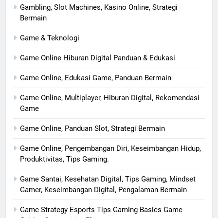
Gambling, Slot Machines, Kasino Online, Strategi
Bermain
Game & Teknologi
Game Online Hiburan Digital Panduan & Edukasi
Game Online, Edukasi Game, Panduan Bermain
Game Online, Multiplayer, Hiburan Digital, Rekomendasi
Game
Game Online, Panduan Slot, Strategi Bermain
Game Online, Pengembangan Diri, Keseimbangan Hidup,
Produktivitas, Tips Gaming.
Game Santai, Kesehatan Digital, Tips Gaming, Mindset
Gamer, Keseimbangan Digital, Pengalaman Bermain
Game Strategy Esports Tips Gaming Basics Game