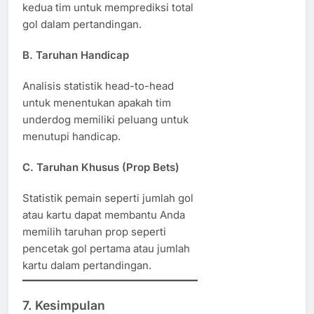
kedua tim untuk memprediksi total
gol dalam pertandingan.
B. Taruhan Handicap
Analisis statistik head-to-head
untuk menentukan apakah tim
underdog memiliki peluang untuk
menutupi handicap.
C. Taruhan Khusus (Prop Bets)
Statistik pemain seperti jumlah gol
atau kartu dapat membantu Anda
memilih taruhan prop seperti
pencetak gol pertama atau jumlah
kartu dalam pertandingan.
7.
Kesimpulan