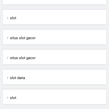
slot
situs slot gacor
situs slot gacor
slot dana
slot