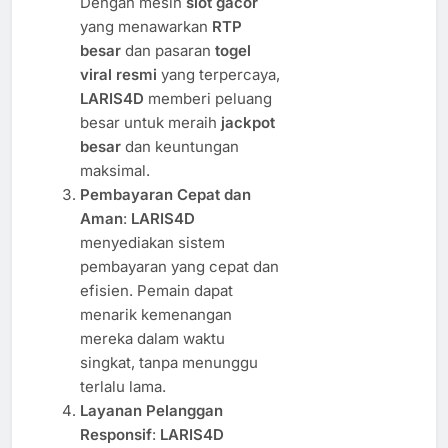
Dengan mesin
slot gacor
yang menawarkan
RTP
besar
dan pasaran
togel
viral resmi
yang terpercaya,
LARIS4D
memberi peluang
besar untuk meraih
jackpot
besar
dan keuntungan
maksimal.
Pembayaran Cepat dan
Aman
:
LARIS4D
menyediakan sistem
pembayaran yang cepat dan
efisien. Pemain dapat
menarik kemenangan
mereka dalam waktu
singkat, tanpa menunggu
terlalu lama.
Layanan Pelanggan
Responsif
:
LARIS4D