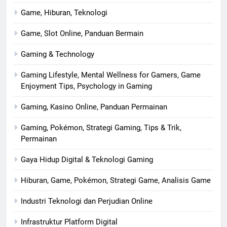
Game, Hiburan, Teknologi
Game, Slot Online, Panduan Bermain
Gaming & Technology
Gaming Lifestyle, Mental Wellness for Gamers, Game
Enjoyment Tips, Psychology in Gaming
Gaming, Kasino Online, Panduan Permainan
Gaming, Pokémon, Strategi Gaming, Tips & Trik,
Permainan
Gaya Hidup Digital & Teknologi Gaming
Hiburan, Game, Pokémon, Strategi Game, Analisis Game
Industri Teknologi dan Perjudian Online
Infrastruktur Platform Digital