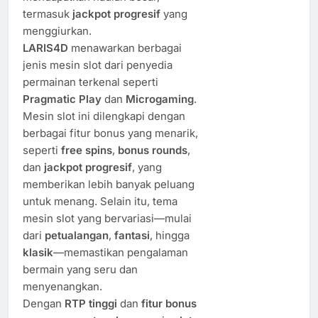
termasuk
jackpot progresif
yang
menggiurkan.
LARIS4D
menawarkan berbagai
jenis mesin slot dari penyedia
permainan terkenal seperti
Pragmatic Play
dan
Microgaming
.
Mesin slot ini dilengkapi dengan
berbagai fitur bonus yang menarik,
seperti
free spins
,
bonus rounds
,
dan
jackpot progresif
, yang
memberikan lebih banyak peluang
untuk menang. Selain itu, tema
mesin slot yang bervariasi—mulai
dari
petualangan
,
fantasi
, hingga
klasik
—memastikan pengalaman
bermain yang seru dan
menyenangkan.
Dengan
RTP tinggi
dan
fitur bonus