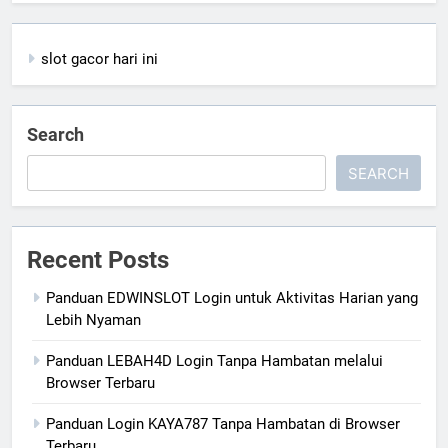
slot gacor hari ini
Search
SEARCH
Recent Posts
Panduan EDWINSLOT Login untuk Aktivitas Harian yang
Lebih Nyaman
Panduan LEBAH4D Login Tanpa Hambatan melalui
Browser Terbaru
Panduan Login KAYA787 Tanpa Hambatan di Browser
Terbaru