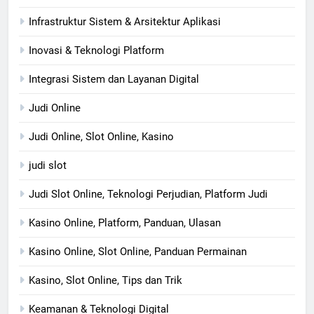
Infrastruktur Sistem & Arsitektur Aplikasi
Inovasi & Teknologi Platform
Integrasi Sistem dan Layanan Digital
Judi Online
Judi Online, Slot Online, Kasino
judi slot
Judi Slot Online, Teknologi Perjudian, Platform Judi
Kasino Online, Platform, Panduan, Ulasan
Kasino Online, Slot Online, Panduan Permainan
Kasino, Slot Online, Tips dan Trik
Keamanan & Teknologi Digital