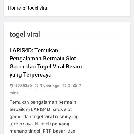
Home
togel viral
togel viral
LARIS4D: Temukan
Pengalaman Bermain Slot
Gacor dan Togel Viral Resmi
yang Terpercaya
49353a0
1 year ago
0
7
mins
Temukan
pengalaman bermain
terbaik
di
LARIS4D
, situs
slot
gacor
dan
togel viral resmi
yang
terpercaya. Nikmati
peluang
menang tinggi
,
RTP besar
, dan