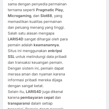
sama dengan penyedia permainan
ternama seperti
Pragmatic Play
,
Microgaming
, dan
Slot88
, yang
memastikan kualitas permainan
dan peluang menang yang tinggi.
Salah satu alasan mengapa
LARIS4D
sangat dihargai oleh para
pemain adalah
keamanannya
.
Situs ini menggunakan
enkripsi
SSL
untuk melindungi data pribadi
dan transaksi keuangan pemain.
Dengan sistem ini, pemain dapat
merasa aman dan nyaman karena
informasi pribadi mereka dijaga
dengan sangat ketat.
Selain itu,
LARIS4D
juga dikenal
karena
pembayaran cepat
dan
transparansi
dalam setiap