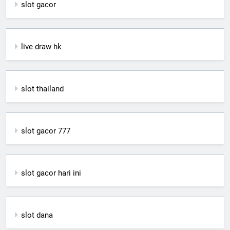
slot gacor
live draw hk
slot thailand
slot gacor 777
slot gacor hari ini
slot dana