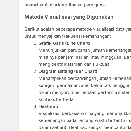
memahami pola keterlibatan pengguna.
Metode Visualisasi yang Digunakan
Berikut adalah beberapa metode visualisasi data 
untuk menyajikan frekuensi kemenangan:
Grafik Garis (Line Chart)
Menunjukkan perubahan jumlah kemenangan 
misalnya per jam, harian, atau mingguan. Be
mengidentifikasi tren dan fluktuasi.
Diagram Batang (Bar Chart)
Menampilkan perbandingan jumlah kemenang
kategori permainan, atau kelompok pengguna
dalam menyoroti perbedaan performa sistem
konteks berbeda.
Heatmap
Visualisasi berbasis warna yang menunjukkan
kemenangan pada rentang waktu tertentu (mi
dalam sehari). Heatmap sangat membantu da