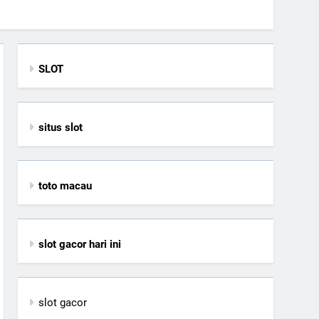
SLOT
situs slot
toto macau
slot gacor hari ini
slot gacor