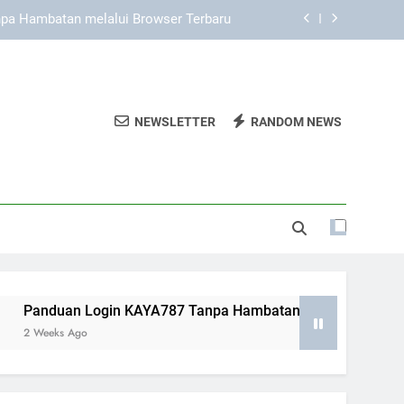
pa Hambatan melalui Browser Terbaru
7 Tanpa Hambatan di Browser Terbaru
gal Perangkat sebelum Login KAYA787
NEWSLETTER
RANDOM NEWS
 Aktivitas Harian yang Lebih Nyaman
pa Hambatan melalui Browser Terbaru
7 Tanpa Hambatan di Browser Terbaru
gal Perangkat sebelum Login KAYA787
 Login KAYA787 Tanpa Hambatan di Browser Terbaru
C
go
3