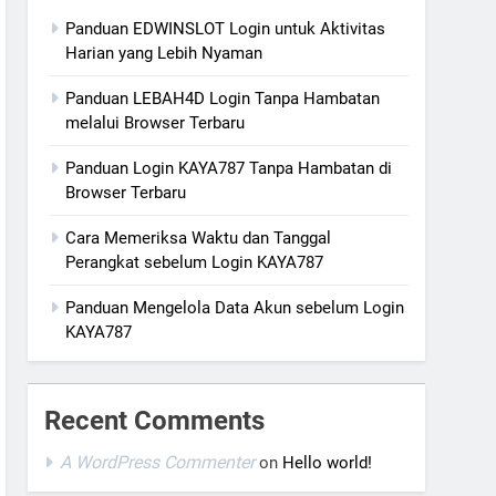
Panduan EDWINSLOT Login untuk Aktivitas
Harian yang Lebih Nyaman
Panduan LEBAH4D Login Tanpa Hambatan
melalui Browser Terbaru
Panduan Login KAYA787 Tanpa Hambatan di
Browser Terbaru
Cara Memeriksa Waktu dan Tanggal
Perangkat sebelum Login KAYA787
Panduan Mengelola Data Akun sebelum Login
KAYA787
Recent Comments
A WordPress Commenter
on
Hello world!