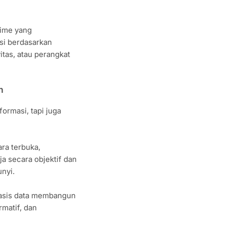
time yang
i berdasarkan
vitas, atau perangkat
n
formasi, tapi juga
ra terbuka,
a secara objektif dan
nyi.
basis data membangun
rmatif, dan