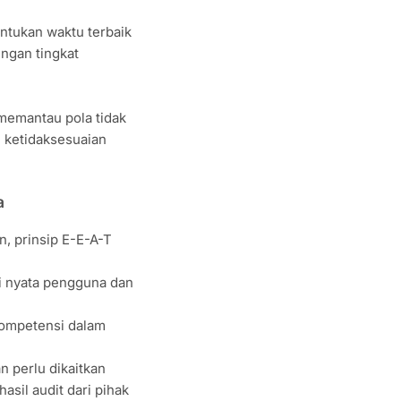
tukan waktu terbaik
engan tingkat
memantau pola tidak
au ketidaksesuaian
a
, prinsip E-E-A-T
si nyata pengguna dan
 kompetensi dalam
n perlu dikaitkan
asil audit dari pihak