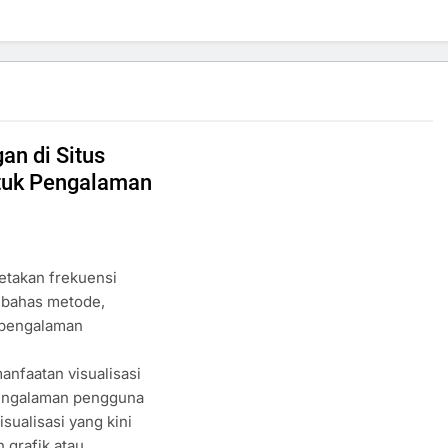
an di Situs
untuk Pengalaman
etakan frekuensi
embahas metode,
 pengalaman
manfaatan visualisasi
 pengalaman pengguna
sualisasi yang kini
 grafik atau