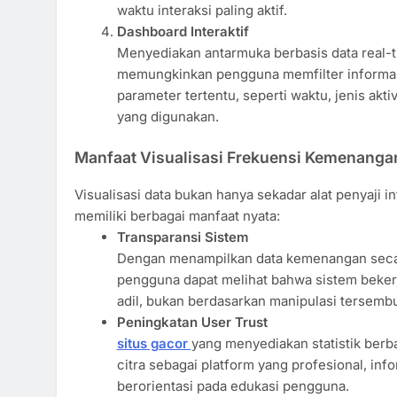
waktu interaksi paling aktif.
Dashboard Interaktif
Menyediakan antarmuka berbasis data real-
memungkinkan pengguna memfilter informas
parameter tertentu, seperti waktu, jenis akti
yang digunakan.
Manfaat Visualisasi Frekuensi Kemenanga
Visualisasi data bukan hanya sekadar alat penyaji in
memiliki berbagai manfaat nyata:
Transparansi Sistem
Dengan menampilkan data kemenangan seca
pengguna dapat melihat bahwa sistem bekerj
adil, bukan berdasarkan manipulasi tersembu
Peningkatan User Trust
situs gacor
yang menyediakan statistik ber
citra sebagai platform yang profesional, info
berorientasi pada edukasi pengguna.