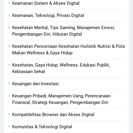
Keamanan Sistem & Akses Digital
Keamanan, Teknologi, Privasi Digital
Kesehatan Mental, Tips Gaming, Manajemen Emosi,
Pengembangan Diri, Hiburan Digital
Kesehatan Pencernaan Kesehatan Holistik Nutrisi & Pola
Makan Wellness & Gaya Hidup
Kesehatan, Gaya Hidup, Wellness, Edukasi Publik,
Kebiasaan Sehat
Keuangan dan Investasi
Keuangan Pribadi, Manajemen Uang, Perencanaan
Finansial, Strategi Keuangan, Pengembangan Diri
Kompatibilitas Browser dan Akses Digital
Komunitas & Teknologi Digital