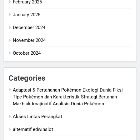
February 2025
January 2025
December 2024
November 2024
October 2024
Categories
Adaptasi & Pertahanan Pokémon Ekologi Dunia Fiksi
Tipe Pokémon dan Karakteristik Strategi Bertahan
Makhluk Imajinatif Analisis Dunia Pokémon
Akses Lintas Perangkat
alternatif edwinslot