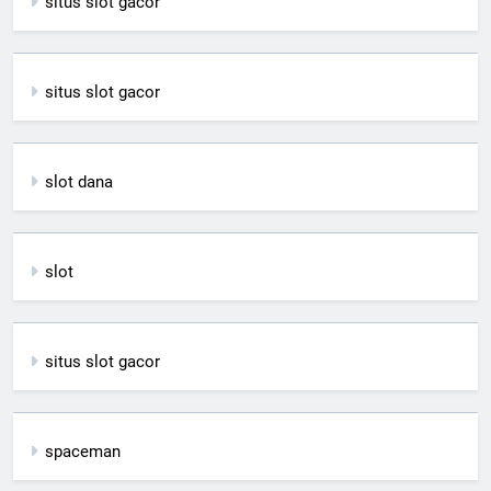
situs slot gacor
situs slot gacor
slot dana
slot
situs slot gacor
spaceman