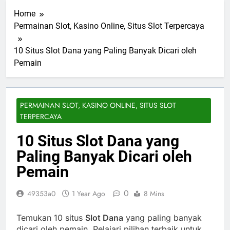
Home
Permainan Slot, Kasino Online, Situs Slot Terpercaya
10 Situs Slot Dana yang Paling Banyak Dicari oleh
Pemain
PERMAINAN SLOT, KASINO ONLINE, SITUS SLOT
TERPERCAYA
10 Situs Slot Dana yang
Paling Banyak Dicari oleh
Pemain
0
49353a0
1 Year Ago
8 Mins
Temukan 10 situs
Slot Dana
yang paling banyak
dicari oleh pemain. Pelajari pilihan terbaik untuk