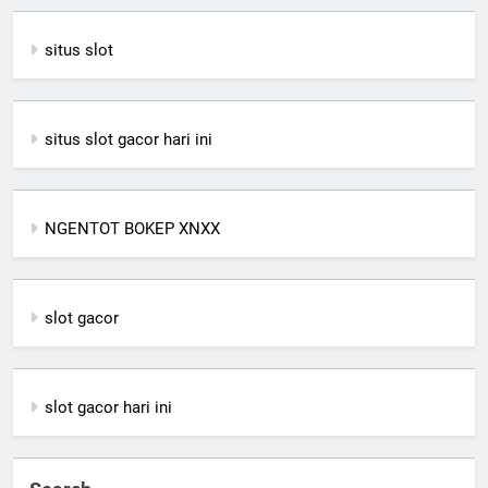
situs slot
situs slot gacor hari ini
NGENTOT BOKEP XNXX
slot gacor
slot gacor hari ini