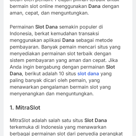
bermain slot online menggunakan
Dana
dengan
aman, cepat, dan menguntungkan.
Permainan
Slot Dana
semakin populer di
Indonesia, berkat kemudahan transaksi
menggunakan aplikasi
Dana
sebagai metode
pembayaran. Banyak pemain mencari situs yang
menyediakan permainan slot terbaik dengan
sistem pembayaran yang aman dan cepat. Jika
Anda ingin bergabung dengan permainan
Slot
Dana
, berikut adalah 10 situs
slot dana
yang
paling banyak dicari oleh pemain, yang
menawarkan pengalaman bermain slot yang
menyenangkan dan menguntungkan.
1.
MitraSlot
MitraSlot adalah salah satu situs
Slot Dana
terkemuka di Indonesia yang menawarkan
berbagai permainan slot dari penyedia perangkat