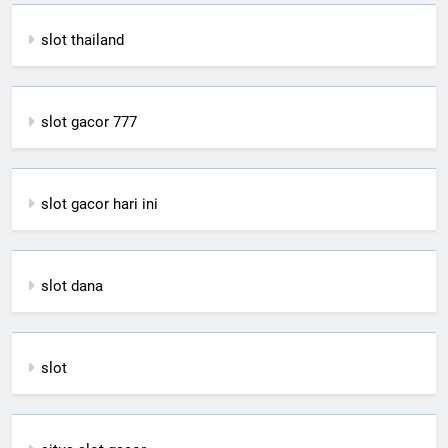
slot thailand
slot gacor 777
slot gacor hari ini
slot dana
slot