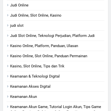
Judi Online
Judi Online, Slot Online, Kasino
judi slot
Judi Slot Online, Teknologi Perjudian, Platform Judi
Kasino Online, Platform, Panduan, Ulasan
Kasino Online, Slot Online, Panduan Permainan
Kasino, Slot Online, Tips dan Trik
Keamanan & Teknologi Digital
Keamanan Akses Digital
Keamanan Akun
Keamanan Akun Game, Tutorial Login Akun, Tips Game