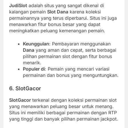
JudiSlot
adalah situs yang sangat dikenal di
kalangan pemain
Slot Dana
karena koleksi
permainannya yang terus diperbarui. Situs ini juga
menawarkan fitur bonus besar yang dapat
meningkatkan peluang kemenangan pemain.
Keunggulan
: Pembayaran menggunakan
Dana
yang aman dan cepat, serta berbagai
pilihan permainan slot dengan fitur bonus
menarik.
Populer di
: Pemain yang mencari variasi
permainan dan bonus yang menguntungkan.
6.
SlotGacor
SlotGacor
terkenal dengan koleksi permainan slot
yang menawarkan peluang besar untuk menang.
Situs ini memiliki berbagai permainan dengan RTP
yang tinggi dan banyak pilihan permainan jackpot.