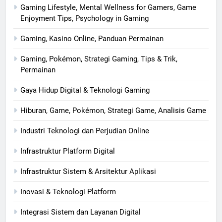
Gaming Lifestyle, Mental Wellness for Gamers, Game
Enjoyment Tips, Psychology in Gaming
Gaming, Kasino Online, Panduan Permainan
Gaming, Pokémon, Strategi Gaming, Tips & Trik,
Permainan
Gaya Hidup Digital & Teknologi Gaming
Hiburan, Game, Pokémon, Strategi Game, Analisis Game
Industri Teknologi dan Perjudian Online
Infrastruktur Platform Digital
Infrastruktur Sistem & Arsitektur Aplikasi
Inovasi & Teknologi Platform
Integrasi Sistem dan Layanan Digital