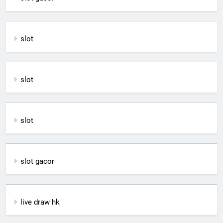
slot
slot
slot
slot gacor
live draw hk