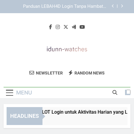
Skip
Panduan Login KAYA787 Tanpa Hambatan di
to
Browser Terbaru
content
Cara Memeriksa Waktu dan Tanggal Perangkat
sebelum Login KAYA787
Panduan EDWINSLOT Login untuk Aktivitas
Harian yang Lebih Nyaman
Panduan LEBAH4D Login Tanpa Hambatan
melalui Browser Terbaru
Panduan Login KAYA787 Tanpa Hambatan di
Browser Terbaru
Idunn Watches
Temukan Koleksi Jam Tangan Mewah Dan
Cara Memeriksa Waktu dan Tanggal Perangkat
NEWSLETTER
RANDOM NEWS
sebelum Login KAYA787
Elegan Di Idunn Watches.
MENU
nduan EDWINSLOT Login untuk Aktivitas Harian yang Lebih 
HEADLINES
Weeks Ago