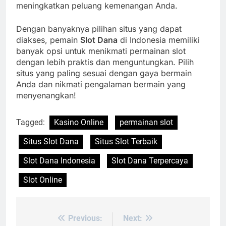
meningkatkan peluang kemenangan Anda.
Dengan banyaknya pilihan situs yang dapat
diakses, pemain
Slot Dana
di Indonesia memiliki
banyak opsi untuk menikmati permainan slot
dengan lebih praktis dan menguntungkan. Pilih
situs yang paling sesuai dengan gaya bermain
Anda dan nikmati pengalaman bermain yang
menyenangkan!
Tagged:
Kasino Online
permainan slot
Situs Slot Dana
Situs Slot Terbaik
Slot Dana Indonesia
Slot Dana Terpercaya
Slot Online
Previous:
Next:
Post