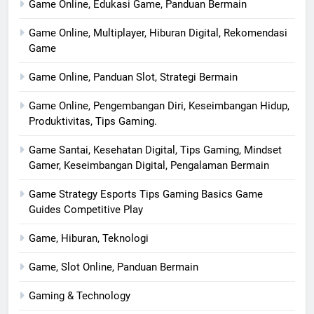
Game Online, Edukasi Game, Panduan Bermain
Game Online, Multiplayer, Hiburan Digital, Rekomendasi
Game
Game Online, Panduan Slot, Strategi Bermain
Game Online, Pengembangan Diri, Keseimbangan Hidup,
Produktivitas, Tips Gaming.
Game Santai, Kesehatan Digital, Tips Gaming, Mindset
Gamer, Keseimbangan Digital, Pengalaman Bermain
Game Strategy Esports Tips Gaming Basics Game
Guides Competitive Play
Game, Hiburan, Teknologi
Game, Slot Online, Panduan Bermain
Gaming & Technology