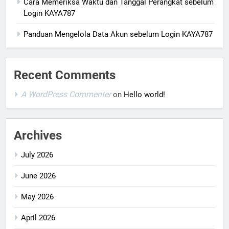
Cara Memeriksa Waktu dan Tanggal Perangkat sebelum
Login KAYA787
Panduan Mengelola Data Akun sebelum Login KAYA787
Recent Comments
A WordPress Commenter
on
Hello world!
Archives
July 2026
June 2026
May 2026
April 2026