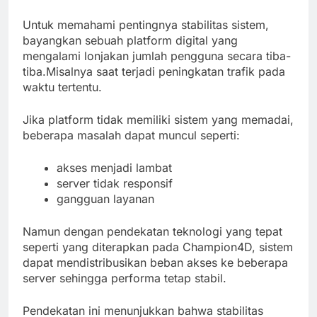
Untuk memahami pentingnya stabilitas sistem,
bayangkan sebuah platform digital yang
mengalami lonjakan jumlah pengguna secara tiba-
tiba.Misalnya saat terjadi peningkatan trafik pada
waktu tertentu.
Jika platform tidak memiliki sistem yang memadai,
beberapa masalah dapat muncul seperti:
akses menjadi lambat
server tidak responsif
gangguan layanan
Namun dengan pendekatan teknologi yang tepat
seperti yang diterapkan pada Champion4D, sistem
dapat mendistribusikan beban akses ke beberapa
server sehingga performa tetap stabil.
Pendekatan ini menunjukkan bahwa stabilitas