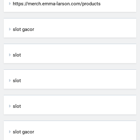
https://merch.emma-larson.com/products
slot gacor
slot
slot
slot
slot gacor