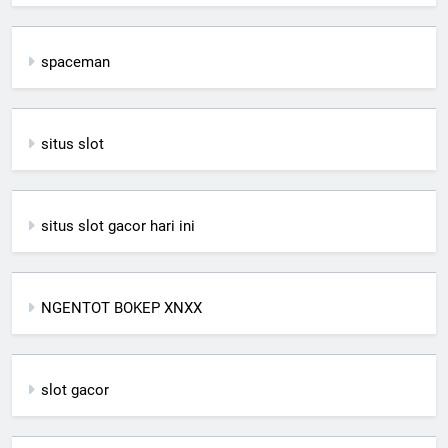
spaceman
situs slot
situs slot gacor hari ini
NGENTOT BOKEP XNXX
slot gacor