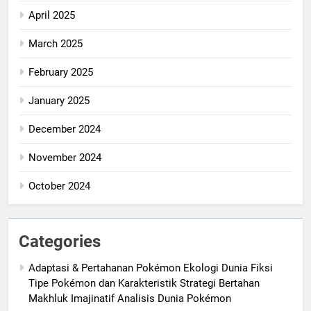
April 2025
March 2025
February 2025
January 2025
December 2024
November 2024
October 2024
Categories
Adaptasi & Pertahanan Pokémon Ekologi Dunia Fiksi
Tipe Pokémon dan Karakteristik Strategi Bertahan
Makhluk Imajinatif Analisis Dunia Pokémon