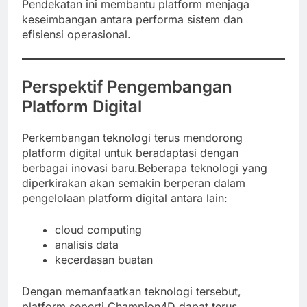
Pendekatan ini membantu platform menjaga
keseimbangan antara performa sistem dan
efisiensi operasional.
Perspektif Pengembangan
Platform Digital
Perkembangan teknologi terus mendorong
platform digital untuk beradaptasi dengan
berbagai inovasi baru.Beberapa teknologi yang
diperkirakan akan semakin berperan dalam
pengelolaan platform digital antara lain:
cloud computing
analisis data
kecerdasan buatan
Dengan memanfaatkan teknologi tersebut,
platform seperti Champion4D dapat terus