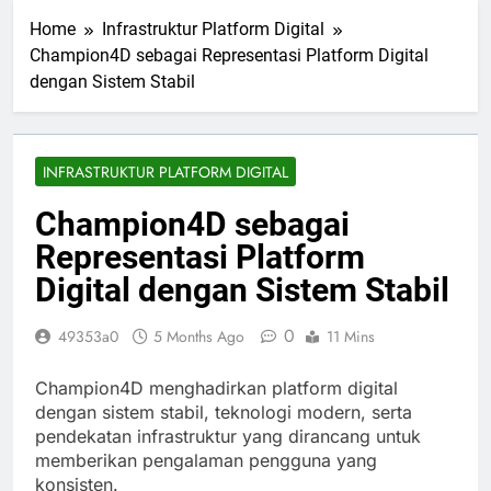
Home
Infrastruktur Platform Digital
Champion4D sebagai Representasi Platform Digital
dengan Sistem Stabil
INFRASTRUKTUR PLATFORM DIGITAL
Champion4D sebagai
Representasi Platform
Digital dengan Sistem Stabil
0
49353a0
5 Months Ago
11 Mins
Champion4D menghadirkan platform digital
dengan sistem stabil, teknologi modern, serta
pendekatan infrastruktur yang dirancang untuk
memberikan pengalaman pengguna yang
konsisten.