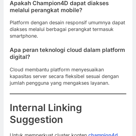
Apakah Champion4D dapat diakses
melalui perangkat mobile?
Platform dengan desain responsif umumnya dapat
diakses melalui berbagai perangkat termasuk
smartphone.
Apa peran teknologi cloud dalam platform
digital?
Cloud membantu platform menyesuaikan
kapasitas server secara fleksibel sesuai dengan
jumlah pengguna yang mengakses layanan.
Internal Linking
Suggestion
Untuk memperkuat cluster konten
champion4d
,