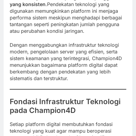
yang konsisten
.Pendekatan teknologi yang
digunakan memungkinkan platform ini menjaga
performa sistem meskipun menghadapi berbagai
tantangan seperti peningkatan jumlah pengguna
atau perubahan kondisi jaringan.
Dengan menggabungkan infrastruktur teknologi
modern, pengelolaan server yang efisien, serta
sistem keamanan yang terintegrasi, Champion4D
menunjukkan bagaimana platform digital dapat
berkembang dengan pendekatan yang lebih
sistematis dan terstruktur.
Fondasi Infrastruktur Teknologi
pada Champion4D
Setiap platform digital membutuhkan fondasi
teknologi yang kuat agar mampu beroperasi