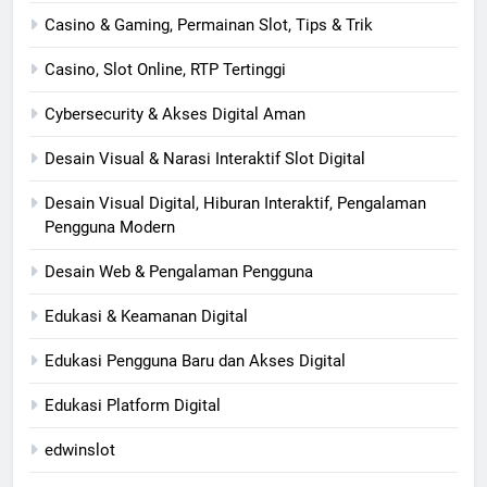
Casino & Gaming, Permainan Slot, Tips & Trik
Casino, Slot Online, RTP Tertinggi
Cybersecurity & Akses Digital Aman
Desain Visual & Narasi Interaktif Slot Digital
Desain Visual Digital, Hiburan Interaktif, Pengalaman
Pengguna Modern
Desain Web & Pengalaman Pengguna
Edukasi & Keamanan Digital
Edukasi Pengguna Baru dan Akses Digital
Edukasi Platform Digital
edwinslot