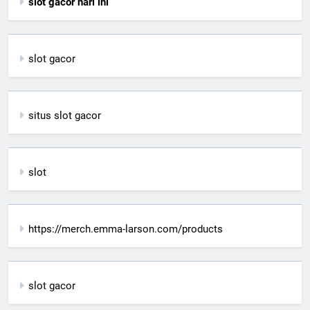
slot gacor hari ini
slot gacor
situs slot gacor
slot
https://merch.emma-larson.com/products
slot gacor