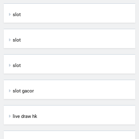
slot
slot
slot
slot gacor
live draw hk