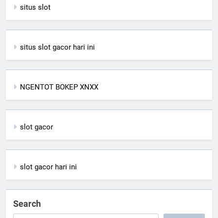
situs slot
situs slot gacor hari ini
NGENTOT BOKEP XNXX
slot gacor
slot gacor hari ini
Search