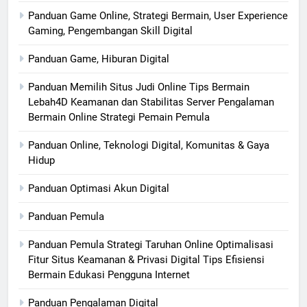
Panduan Game Online, Strategi Bermain, User Experience
Gaming, Pengembangan Skill Digital
Panduan Game, Hiburan Digital
Panduan Memilih Situs Judi Online Tips Bermain
Lebah4D Keamanan dan Stabilitas Server Pengalaman
Bermain Online Strategi Pemain Pemula
Panduan Online, Teknologi Digital, Komunitas & Gaya
Hidup
Panduan Optimasi Akun Digital
Panduan Pemula
Panduan Pemula Strategi Taruhan Online Optimalisasi
Fitur Situs Keamanan & Privasi Digital Tips Efisiensi
Bermain Edukasi Pengguna Internet
Panduan Pengalaman Digital