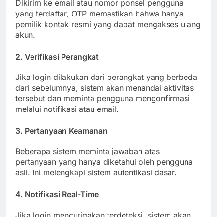
Dikirim ke email atau nomor ponsel pengguna
yang terdaftar, OTP memastikan bahwa hanya
pemilik kontak resmi yang dapat mengakses ulang
akun.
2.
Verifikasi Perangkat
Jika login dilakukan dari perangkat yang berbeda
dari sebelumnya, sistem akan menandai aktivitas
tersebut dan meminta pengguna mengonfirmasi
melalui notifikasi atau email.
3.
Pertanyaan Keamanan
Beberapa sistem meminta jawaban atas
pertanyaan yang hanya diketahui oleh pengguna
asli. Ini melengkapi sistem autentikasi dasar.
4.
Notifikasi Real-Time
Jika login mencurigakan terdeteksi, sistem akan