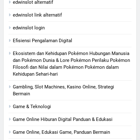
edwinslot alternatif
edwinslot link alternatif
edwinslot login
Efisiensi Pengalaman Digital
Ekosistem dan Kehidupan Pokémon Hubungan Manusia
dan Pokémon Dunia & Lore Pokémon Perilaku Pokémon
Filosofi dan Nilai dalam Pokémon Pokémon dalam
Kehidupan Sehari-hari
Gambling, Slot Machines, Kasino Online, Strategi
Bermain
Game & Teknologi
Game Online Hiburan Digital Panduan & Edukasi
Game Online, Edukasi Game, Panduan Bermain