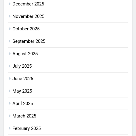
December 2025
November 2025
October 2025
September 2025
August 2025
July 2025
June 2025
May 2025
April 2025
March 2025
February 2025