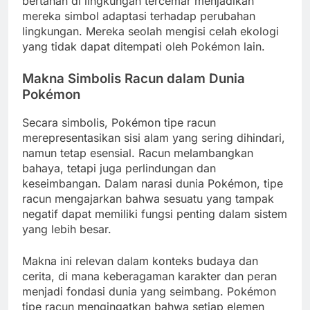
bertahan di lingkungan tercemar menjadikan
mereka simbol adaptasi terhadap perubahan
lingkungan. Mereka seolah mengisi celah ekologi
yang tidak dapat ditempati oleh Pokémon lain.
Makna Simbolis Racun dalam Dunia
Pokémon
Secara simbolis, Pokémon tipe racun
merepresentasikan sisi alam yang sering dihindari,
namun tetap esensial. Racun melambangkan
bahaya, tetapi juga perlindungan dan
keseimbangan. Dalam narasi dunia Pokémon, tipe
racun mengajarkan bahwa sesuatu yang tampak
negatif dapat memiliki fungsi penting dalam sistem
yang lebih besar.
Makna ini relevan dalam konteks budaya dan
cerita, di mana keberagaman karakter dan peran
menjadi fondasi dunia yang seimbang. Pokémon
tipe racun mengingatkan bahwa setiap elemen