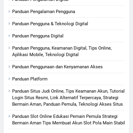
Panduan Pengalaman Pengguna
Panduan Pengguna & Teknologi Digital
Panduan Pengguna Digital
Panduan Pengguna, Keamanan Digital, Tips Online,
Aplikasi Mobile, Teknologi Digital
Panduan Penggunaan dan Kenyamanan Akses
Panduan Platform
Panduan Situs Judi Online, Tips Keamanan Akun, Tutorial
Login Situs Resmi, Link Alternatif Terpercaya, Strategi
Bermain Aman, Panduan Pemula, Teknologi Akses Situs
Panduan Slot Online Edukasi Pemain Pemula Strategi
Bermain Aman Tips Membuat Akun Slot Pola Main Stabil