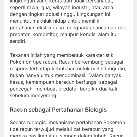
lingkungan yang keras dan tidak bersahabat,
seperti rawa, gua, wilayah industri, atau area
dengan tingkat polusi tinggi. Lingkungan ini
menuntut makhluk hidup untuk memiliki
pertahanan ekstra guna menghadapi ancaman dari
predator, kompetitor, maupun kondisi alam itu
sendiri.
Tekanan inilah yang membentuk karakteristik
Pokémon tipe racun. Racun berkembang sebagai
respons terhadap kebutuhan untuk melindungi diri,
bukan hanya untuk mendominasi. Dalam banyak
kasus, kemampuan beracun berfungsi sebagai
pencegah, membuat predator berpikir dua kali
sebelum menyerang.
Racun sebagai Pertahanan Biologis
Secara biologis, mekanisme pertahanan Pokémon
tipe racun terwujud melalui zat beracun yang
mereka hasilkan atau simpan dalam tubuh. Racun