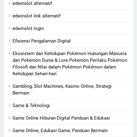
edwinslot alternatif
edwinslot link alternatif
edwinslot login
Efisiensi Pengalaman Digital
Ekosistem dan Kehidupan Pokémon Hubungan Manusia
dan Pokémon Dunia & Lore Pokémon Perilaku Pokémon
Filosofi dan Nilai dalam Pokémon Pokémon dalam
Kehidupan Sehari-hari
Gambling, Slot Machines, Kasino Online, Strategi
Bermain
Game & Teknologi
Game Online Hiburan Digital Panduan & Edukasi
Game Online, Edukasi Game, Panduan Bermain