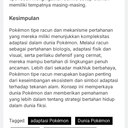
memiliki tempatnya masing-masing.
Kesimpulan
Pokémon tipe racun dan mekanisme pertahanan
yang mereka miliki menunjukkan kompleksitas
adaptasi dalam dunia Pokémon. Melalui racun
sebagai pertahanan biologis, adaptasi fisik dan
visual, serta perilaku defensif yang cermat,
mereka mampu bertahan di lingkungan penuh
ancaman. Lebih dari sekadar makhluk berbahaya,
Pokémon tipe racun merupakan bagian penting
dari keseimbangan ekosistem dan simbol adaptasi
terhadap tekanan alam. Konsep ini memperkaya
dunia Pokémon dan memberikan pemahaman
yang lebih dalam tentang strategi bertahan hidup
dalam dunia fiksi.
Tagged:
adaptasi Pokémon
Dunia Pokémon