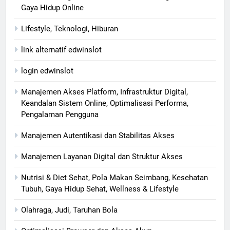
Gaya Hidup Online
Lifestyle, Teknologi, Hiburan
link alternatif edwinslot
login edwinslot
Manajemen Akses Platform, Infrastruktur Digital,
Keandalan Sistem Online, Optimalisasi Performa,
Pengalaman Pengguna
Manajemen Autentikasi dan Stabilitas Akses
Manajemen Layanan Digital dan Struktur Akses
Nutrisi & Diet Sehat, Pola Makan Seimbang, Kesehatan
Tubuh, Gaya Hidup Sehat, Wellness & Lifestyle
Olahraga, Judi, Taruhan Bola