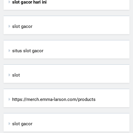
slot gacor hari ini
slot gacor
situs slot gacor
slot
https://merch.emma-larson.com/products
slot gacor