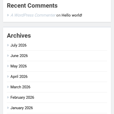
Recent Comments
A WordPress Commenter
on
Hello world!
Archives
July 2026
June 2026
May 2026
April 2026
March 2026
February 2026
January 2026