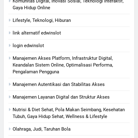
Komunitas Digital, Inovasi Sosial, Teknologi Interaktif,
Gaya Hidup Online
Lifestyle, Teknologi, Hiburan
link alternatif edwinslot
login edwinslot
Manajemen Akses Platform, Infrastruktur Digital,
Keandalan Sistem Online, Optimalisasi Performa,
Pengalaman Pengguna
Manajemen Autentikasi dan Stabilitas Akses
Manajemen Layanan Digital dan Struktur Akses
Nutrisi & Diet Sehat, Pola Makan Seimbang, Kesehatan
Tubuh, Gaya Hidup Sehat, Wellness & Lifestyle
Olahraga, Judi, Taruhan Bola