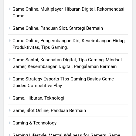
Game Online, Multiplayer, Hiburan Digital, Rekomendasi
Game
Game Online, Panduan Slot, Strategi Bermain
Game Online, Pengembangan Diri, Keseimbangan Hidup,
Produktivitas, Tips Gaming.
Game Santai, Kesehatan Digital, Tips Gaming, Mindset
Gamer, Keseimbangan Digital, Pengalaman Bermain
Game Strategy Esports Tips Gaming Basics Game
Guides Competitive Play
Game, Hiburan, Teknologi
Game, Slot Online, Panduan Bermain
Gaming & Technology
Gaming Lifestyle, Mental Wellness for Gamers, Game