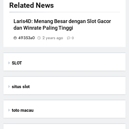
Related News
Laris4D: Menang Besar dengan Slot Gacor
dan Winrate Paling Tinggi
49353a0
2 years ago
0
SLOT
situs slot
toto macau