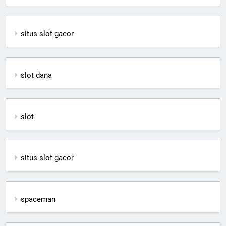
situs slot gacor
slot dana
slot
situs slot gacor
spaceman