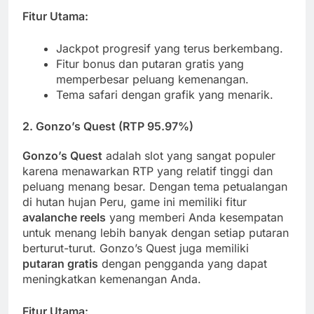
Fitur Utama:
Jackpot progresif yang terus berkembang.
Fitur bonus dan putaran gratis yang
memperbesar peluang kemenangan.
Tema safari dengan grafik yang menarik.
2.
Gonzo’s Quest (RTP 95.97%)
Gonzo’s Quest
adalah slot yang sangat populer
karena menawarkan RTP yang relatif tinggi dan
peluang menang besar. Dengan tema petualangan
di hutan hujan Peru, game ini memiliki fitur
avalanche reels
yang memberi Anda kesempatan
untuk menang lebih banyak dengan setiap putaran
berturut-turut. Gonzo’s Quest juga memiliki
putaran gratis
dengan pengganda yang dapat
meningkatkan kemenangan Anda.
Fitur Utama: