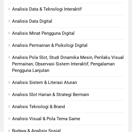
Analisis Data & Teknologi Interaktif
Analisis Data Digital
Analisis Minat Pengguna Digital
Analisis Permainan & Psikologi Digital
Analisis Pola Slot, Studi Dinamika Mesin, Perilaku Visual
Permainan, Observasi Sistem Interaktif, Pengalaman
Pengguna Lanjutan
Analisis Sistem & Literasi Aturan
Analisis Slot Harian & Strategi Bermain
Analisis Teknologi & Brand
Analisis Visual & Pola Tema Game
Budaya & Analisis Sosial