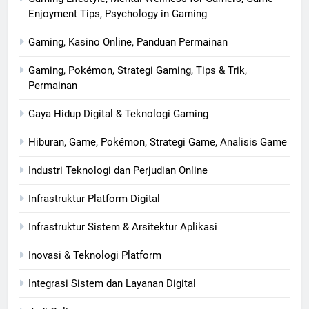
Enjoyment Tips, Psychology in Gaming
Gaming, Kasino Online, Panduan Permainan
Gaming, Pokémon, Strategi Gaming, Tips & Trik,
Permainan
Gaya Hidup Digital & Teknologi Gaming
Hiburan, Game, Pokémon, Strategi Game, Analisis Game
Industri Teknologi dan Perjudian Online
Infrastruktur Platform Digital
Infrastruktur Sistem & Arsitektur Aplikasi
Inovasi & Teknologi Platform
Integrasi Sistem dan Layanan Digital