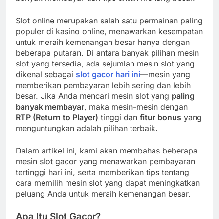
Slot online merupakan salah satu permainan paling
populer di kasino online, menawarkan kesempatan
untuk meraih kemenangan besar hanya dengan
beberapa putaran. Di antara banyak pilihan mesin
slot yang tersedia, ada sejumlah mesin slot yang
dikenal sebagai
slot gacor hari ini
—mesin yang
memberikan pembayaran lebih sering dan lebih
besar. Jika Anda mencari mesin slot yang
paling
banyak membayar
, maka mesin-mesin dengan
RTP (Return to Player)
tinggi dan
fitur bonus
yang
menguntungkan adalah pilihan terbaik.
Dalam artikel ini, kami akan membahas beberapa
mesin slot gacor yang menawarkan pembayaran
tertinggi hari ini, serta memberikan tips tentang
cara memilih mesin slot yang dapat meningkatkan
peluang Anda untuk meraih kemenangan besar.
Apa Itu Slot Gacor?