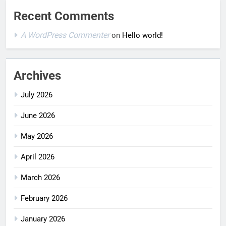
Recent Comments
A WordPress Commenter
on
Hello world!
Archives
July 2026
June 2026
May 2026
April 2026
March 2026
February 2026
January 2026