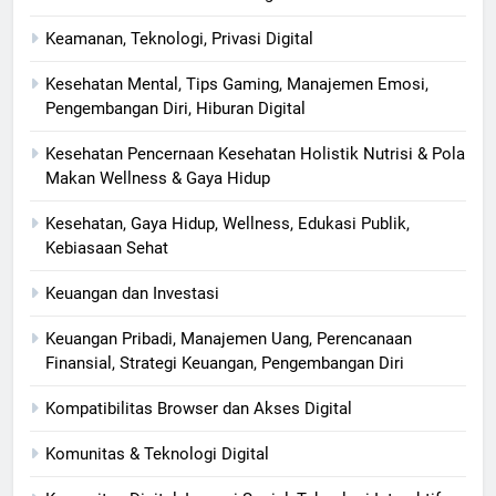
Keamanan, Teknologi, Privasi Digital
Kesehatan Mental, Tips Gaming, Manajemen Emosi,
Pengembangan Diri, Hiburan Digital
Kesehatan Pencernaan Kesehatan Holistik Nutrisi & Pola
Makan Wellness & Gaya Hidup
Kesehatan, Gaya Hidup, Wellness, Edukasi Publik,
Kebiasaan Sehat
Keuangan dan Investasi
Keuangan Pribadi, Manajemen Uang, Perencanaan
Finansial, Strategi Keuangan, Pengembangan Diri
Kompatibilitas Browser dan Akses Digital
Komunitas & Teknologi Digital