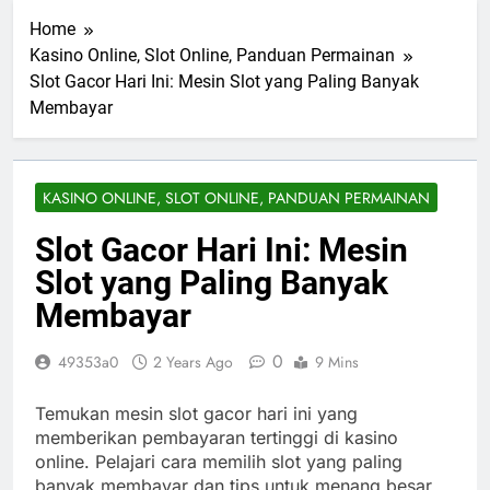
Home
Kasino Online, Slot Online, Panduan Permainan
Slot Gacor Hari Ini: Mesin Slot yang Paling Banyak
Membayar
KASINO ONLINE, SLOT ONLINE, PANDUAN PERMAINAN
Slot Gacor Hari Ini: Mesin
Slot yang Paling Banyak
Membayar
0
49353a0
2 Years Ago
9 Mins
Temukan mesin slot gacor hari ini yang
memberikan pembayaran tertinggi di kasino
online. Pelajari cara memilih slot yang paling
banyak membayar dan tips untuk menang besar.