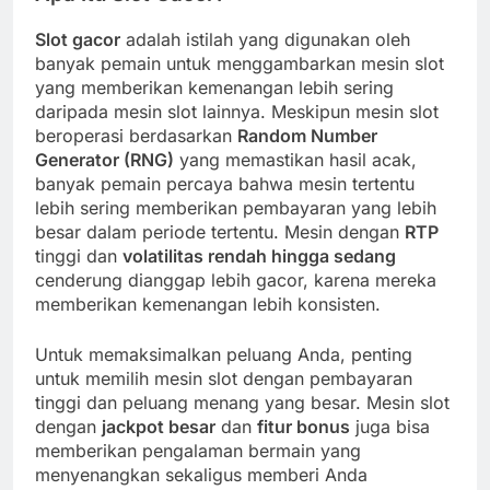
Slot gacor
adalah istilah yang digunakan oleh
banyak pemain untuk menggambarkan mesin slot
yang memberikan kemenangan lebih sering
daripada mesin slot lainnya. Meskipun mesin slot
beroperasi berdasarkan
Random Number
Generator (RNG)
yang memastikan hasil acak,
banyak pemain percaya bahwa mesin tertentu
lebih sering memberikan pembayaran yang lebih
besar dalam periode tertentu. Mesin dengan
RTP
tinggi dan
volatilitas rendah hingga sedang
cenderung dianggap lebih gacor, karena mereka
memberikan kemenangan lebih konsisten.
Untuk memaksimalkan peluang Anda, penting
untuk memilih mesin slot dengan pembayaran
tinggi dan peluang menang yang besar. Mesin slot
dengan
jackpot besar
dan
fitur bonus
juga bisa
memberikan pengalaman bermain yang
menyenangkan sekaligus memberi Anda