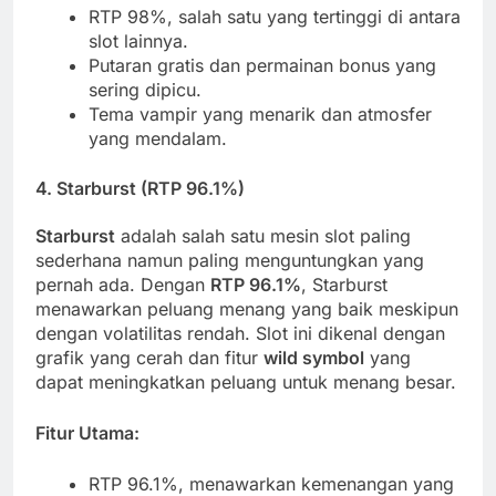
RTP 98%, salah satu yang tertinggi di antara
slot lainnya.
Putaran gratis dan permainan bonus yang
sering dipicu.
Tema vampir yang menarik dan atmosfer
yang mendalam.
4.
Starburst (RTP 96.1%)
Starburst
adalah salah satu mesin slot paling
sederhana namun paling menguntungkan yang
pernah ada. Dengan
RTP 96.1%
, Starburst
menawarkan peluang menang yang baik meskipun
dengan volatilitas rendah. Slot ini dikenal dengan
grafik yang cerah dan fitur
wild symbol
yang
dapat meningkatkan peluang untuk menang besar.
Fitur Utama:
RTP 96.1%, menawarkan kemenangan yang