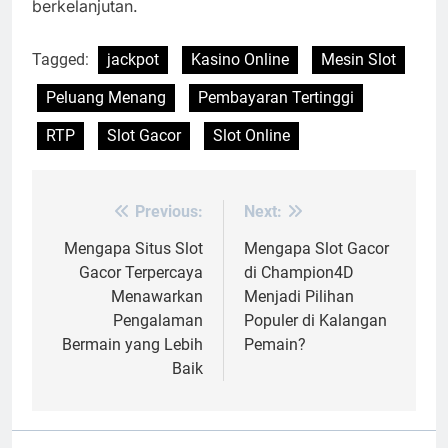
berkelanjutan.
Tagged:
jackpot
Kasino Online
Mesin Slot
Peluang Menang
Pembayaran Tertinggi
RTP
Slot Gacor
Slot Online
Previous:
Next:
Post
navigation
Mengapa Situs Slot
Mengapa Slot Gacor
Gacor Terpercaya
di Champion4D
Menawarkan
Menjadi Pilihan
Pengalaman
Populer di Kalangan
Bermain yang Lebih
Pemain?
Baik