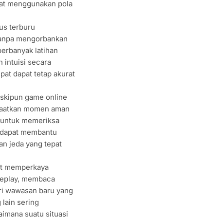
apat menggunakan pola
rus terburu
 tanpa mengorbankan
perbanyak latihan
n intuisi secara
at dapat tetap akurat
eskipun game online
nfaatkan momen aman
t untuk memeriksa
g dapat membantu
n jeda yang tepat
apat memperkaya
eplay, membaca
ri wawasan baru yang
lain sering
mana suatu situasi