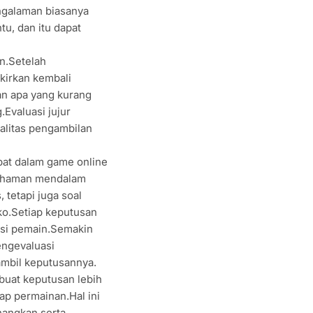
engalaman biasanya
u, dan itu dapat
an.Setelah
kirkan kembali
an apa yang kurang
Evaluasi jujur
alitas pengambilan
at dalam game online
mahaman mendalam
 tetapi juga soal
iko.Setiap keputusan
isi pemain.Semakin
engevaluasi
mbil keputusannya.
uat keputusan lebih
tiap permainan.Hal ini
nangkan serta