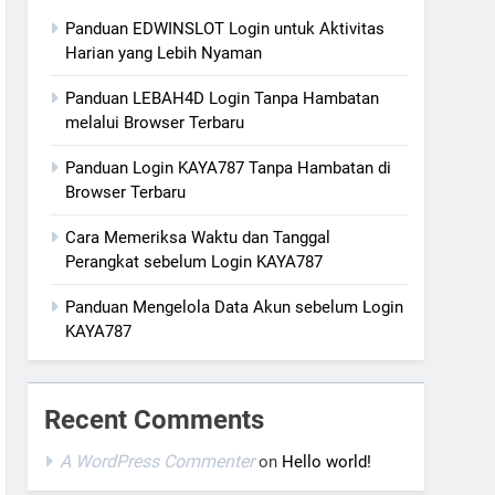
Panduan EDWINSLOT Login untuk Aktivitas
Harian yang Lebih Nyaman
Panduan LEBAH4D Login Tanpa Hambatan
melalui Browser Terbaru
Panduan Login KAYA787 Tanpa Hambatan di
Browser Terbaru
Cara Memeriksa Waktu dan Tanggal
Perangkat sebelum Login KAYA787
Panduan Mengelola Data Akun sebelum Login
KAYA787
Recent Comments
A WordPress Commenter
on
Hello world!