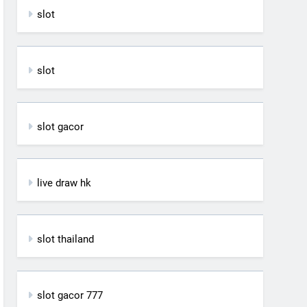
slot
slot
slot gacor
live draw hk
slot thailand
slot gacor 777