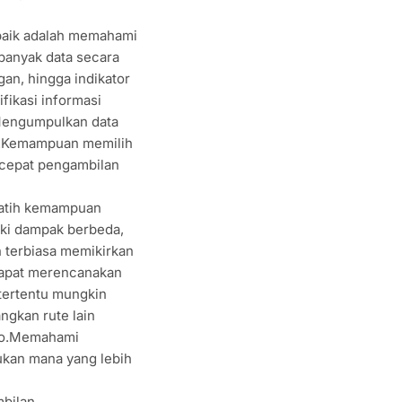
baik adalah memahami
banyak data secara
ngan, hingga indikator
fikasi informasi
.Mengumpulkan data
g.Kemampuan memilih
rcepat pengambilan
latih kemampuan
ki dampak berbeda,
 terbiasa memikirkan
 dapat merencanakan
 tertentu mungkin
gkan rute lain
iko.Memahami
kan mana yang lebih
mbilan