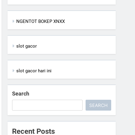
NGENTOT BOKEP XNXX
slot gacor
slot gacor hari ini
Search
SEARCH
Recent Posts