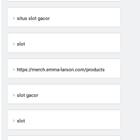
situs slot gacor
slot
https://merch.emma-larson.com/products
slot gacor
slot