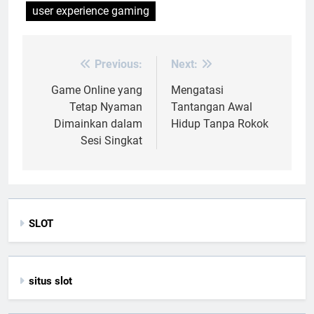
user experience gaming
Previous:
Next:
Post
navigation
Game Online yang
Mengatasi
Tetap Nyaman
Tantangan Awal
Dimainkan dalam
Hidup Tanpa Rokok
Sesi Singkat
SLOT
situs slot