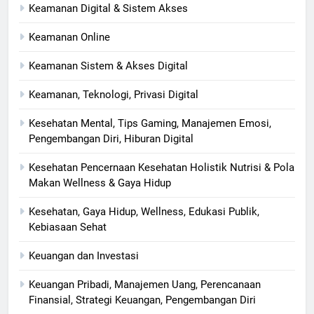
Keamanan Digital & Sistem Akses
Keamanan Online
Keamanan Sistem & Akses Digital
Keamanan, Teknologi, Privasi Digital
Kesehatan Mental, Tips Gaming, Manajemen Emosi,
Pengembangan Diri, Hiburan Digital
Kesehatan Pencernaan Kesehatan Holistik Nutrisi & Pola
Makan Wellness & Gaya Hidup
Kesehatan, Gaya Hidup, Wellness, Edukasi Publik,
Kebiasaan Sehat
Keuangan dan Investasi
Keuangan Pribadi, Manajemen Uang, Perencanaan
Finansial, Strategi Keuangan, Pengembangan Diri