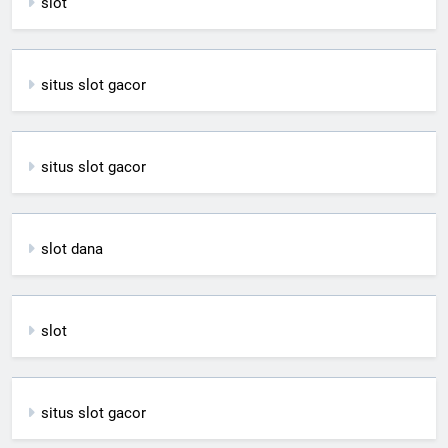
slot
situs slot gacor
situs slot gacor
slot dana
slot
situs slot gacor