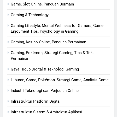
Game, Slot Online, Panduan Bermain
Gaming & Technology
Gaming Lifestyle, Mental Wellness for Gamers, Game
Enjoyment Tips, Psychology in Gaming
Gaming, Kasino Online, Panduan Permainan
Gaming, Pokémon, Strategi Gaming, Tips & Trik,
Permainan
Gaya Hidup Digital & Teknologi Gaming
Hiburan, Game, Pokémon, Strategi Game, Analisis Game
Industri Teknologi dan Perjudian Online
Infrastruktur Platform Digital
Infrastruktur Sistem & Arsitektur Aplikasi