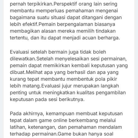
pernah terpikirkan.Perspektif orang lain sering
membantu memperluas pemahaman mengenai
bagaimana suatu situasi dapat ditangani dengan
lebih efektif.Pemain berpengalaman biasanya
membagikan alasan mereka memilih tindakan
tertentu, dan itu dapat menjadi acuan berharga.
Evaluasi setelah bermain juga tidak boleh
dilewatkan.Setelah menyelesaikan sesi permainan,
pemain dapat memikirkan kembali keputusan yang
dibuat.Melihat apa yang berhasil dan apa yang
kurang tepat membantu membentuk pola pikir
lebih matang.Evaluasi jujur merupakan langkah
penting untuk meningkatkan kualitas pengambilan
keputusan pada sesi berikutnya.
Pada akhirnya, kemampuan membuat keputusan
tepat dalam game online berkembang melalui
latihan, ketenangan, dan pemahaman mendalam
terhadap permainan.Game bukan hanya soal