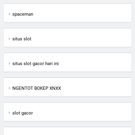
spaceman
situs slot
situs slot gacor hari ini
NGENTOT BOKEP XNXX
slot gacor