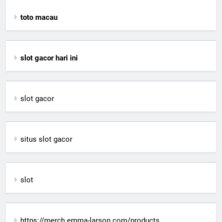
toto macau
slot gacor hari ini
slot gacor
situs slot gacor
slot
https://merch.emma-larson.com/products