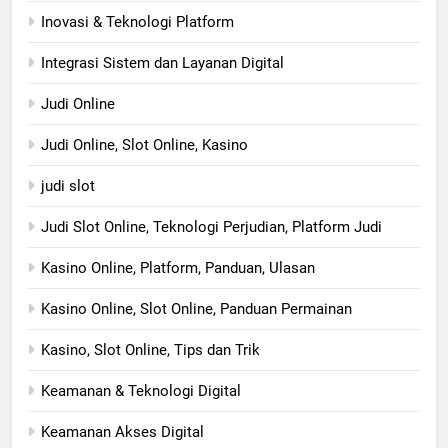
Inovasi & Teknologi Platform
Integrasi Sistem dan Layanan Digital
Judi Online
Judi Online, Slot Online, Kasino
judi slot
Judi Slot Online, Teknologi Perjudian, Platform Judi
Kasino Online, Platform, Panduan, Ulasan
Kasino Online, Slot Online, Panduan Permainan
Kasino, Slot Online, Tips dan Trik
Keamanan & Teknologi Digital
Keamanan Akses Digital