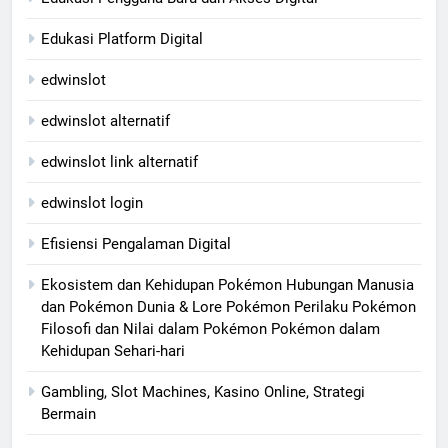
Edukasi Platform Digital
edwinslot
edwinslot alternatif
edwinslot link alternatif
edwinslot login
Efisiensi Pengalaman Digital
Ekosistem dan Kehidupan Pokémon Hubungan Manusia
dan Pokémon Dunia & Lore Pokémon Perilaku Pokémon
Filosofi dan Nilai dalam Pokémon Pokémon dalam
Kehidupan Sehari-hari
Gambling, Slot Machines, Kasino Online, Strategi
Bermain