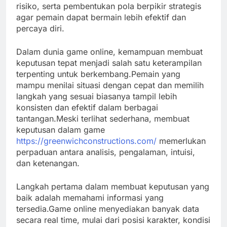
risiko, serta pembentukan pola berpikir strategis
agar pemain dapat bermain lebih efektif dan
percaya diri.
Dalam dunia game online, kemampuan membuat
keputusan tepat menjadi salah satu keterampilan
terpenting untuk berkembang.Pemain yang
mampu menilai situasi dengan cepat dan memilih
langkah yang sesuai biasanya tampil lebih
konsisten dan efektif dalam berbagai
tantangan.Meski terlihat sederhana, membuat
keputusan dalam game
https://greenwichconstructions.com/
memerlukan
perpaduan antara analisis, pengalaman, intuisi,
dan ketenangan.
Langkah pertama dalam membuat keputusan yang
baik adalah memahami informasi yang
tersedia.Game online menyediakan banyak data
secara real time, mulai dari posisi karakter, kondisi