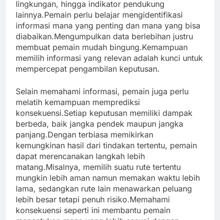
lingkungan, hingga indikator pendukung
lainnya.Pemain perlu belajar mengidentifikasi
informasi mana yang penting dan mana yang bisa
diabaikan.Mengumpulkan data berlebihan justru
membuat pemain mudah bingung.Kemampuan
memilih informasi yang relevan adalah kunci untuk
mempercepat pengambilan keputusan.
Selain memahami informasi, pemain juga perlu
melatih kemampuan memprediksi
konsekuensi.Setiap keputusan memiliki dampak
berbeda, baik jangka pendek maupun jangka
panjang.Dengan terbiasa memikirkan
kemungkinan hasil dari tindakan tertentu, pemain
dapat merencanakan langkah lebih
matang.Misalnya, memilih suatu rute tertentu
mungkin lebih aman namun memakan waktu lebih
lama, sedangkan rute lain menawarkan peluang
lebih besar tetapi penuh risiko.Memahami
konsekuensi seperti ini membantu pemain