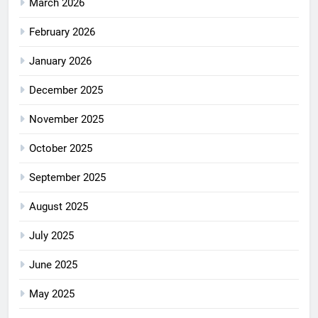
March 2026
February 2026
January 2026
December 2025
November 2025
October 2025
September 2025
August 2025
July 2025
June 2025
May 2025