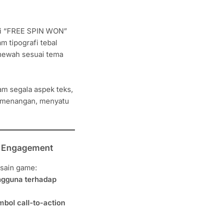
rti “FREE SPIN WON”
 tipografi tebal
mewah sesuai tema
am segala aspek teks,
 kemenangan, menyatu
n Engagement
esain game:
ngguna terhadap
bol call-to-action