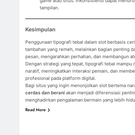
game atau situs. Inkonsistensi dapat menur
tampilan.
Kesimpulan
Penggunaan tipografi tebal dalam slot berbasis ce
tambahan yang remeh, melainkan bagian penting 
pesan, mengarahkan perhatian, dan membangun atm
Dengan strategi yang tepat, tipografi tebal mampu
naratif, meningkatkan interaksi pemain, dan membe
profesional pada platform digital.
Bagi situs yang ingin menonjolkan slot bertema nara
cerdas dan berani
akan menjadi diferensiasi penti
menghadirkan pengalaman bermain yang lebih hidu
Read More