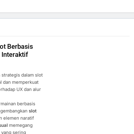
ot Berbasis
Interaktif
 strategis dalam slot
ual dan memperkuat
terhadap UX dan alur
ermainan berbasis
mengembangkan
slot
 elemen naratif
sual
memegang
 yang sering