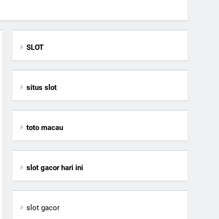
SLOT
situs slot
toto macau
slot gacor hari ini
slot gacor