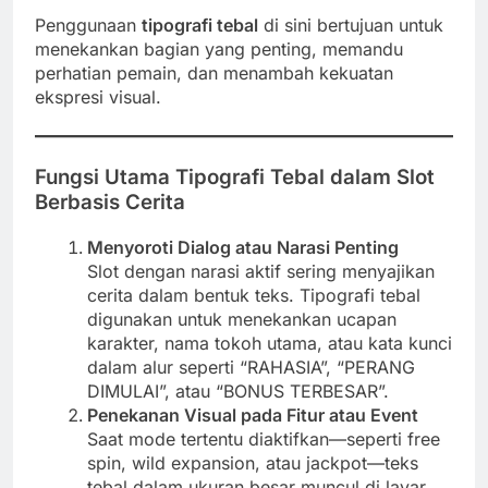
Penggunaan
tipografi tebal
di sini bertujuan untuk
menekankan bagian yang penting, memandu
perhatian pemain, dan menambah kekuatan
ekspresi visual.
Fungsi Utama Tipografi Tebal dalam Slot
Berbasis Cerita
Menyoroti Dialog atau Narasi Penting
Slot dengan narasi aktif sering menyajikan
cerita dalam bentuk teks. Tipografi tebal
digunakan untuk menekankan ucapan
karakter, nama tokoh utama, atau kata kunci
dalam alur seperti “RAHASIA”, “PERANG
DIMULAI”, atau “BONUS TERBESAR”.
Penekanan Visual pada Fitur atau Event
Saat mode tertentu diaktifkan—seperti free
spin, wild expansion, atau jackpot—teks
tebal dalam ukuran besar muncul di layar