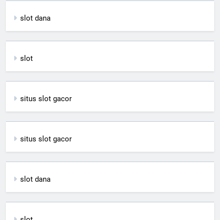
slot dana
slot
situs slot gacor
situs slot gacor
slot dana
slot