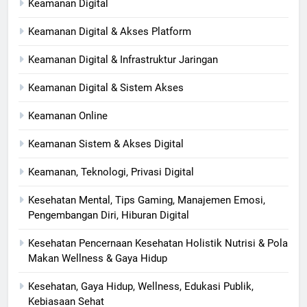
Keamanan Digital
Keamanan Digital & Akses Platform
Keamanan Digital & Infrastruktur Jaringan
Keamanan Digital & Sistem Akses
Keamanan Online
Keamanan Sistem & Akses Digital
Keamanan, Teknologi, Privasi Digital
Kesehatan Mental, Tips Gaming, Manajemen Emosi,
Pengembangan Diri, Hiburan Digital
Kesehatan Pencernaan Kesehatan Holistik Nutrisi & Pola
Makan Wellness & Gaya Hidup
Kesehatan, Gaya Hidup, Wellness, Edukasi Publik,
Kebiasaan Sehat