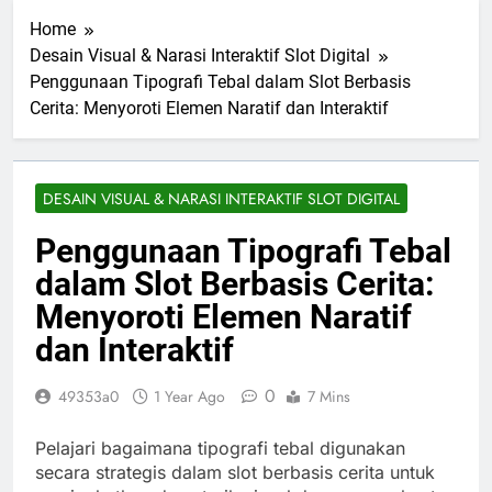
Home
Desain Visual & Narasi Interaktif Slot Digital
Penggunaan Tipografi Tebal dalam Slot Berbasis
Cerita: Menyoroti Elemen Naratif dan Interaktif
DESAIN VISUAL & NARASI INTERAKTIF SLOT DIGITAL
Penggunaan Tipografi Tebal
dalam Slot Berbasis Cerita:
Menyoroti Elemen Naratif
dan Interaktif
0
49353a0
1 Year Ago
7 Mins
Pelajari bagaimana tipografi tebal digunakan
secara strategis dalam slot berbasis cerita untuk