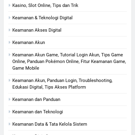
Kasino, Slot Online, Tips dan Trik
Keamanan & Teknologi Digital
Keamanan Akses Digital
Keamanan Akun
Keamanan Akun Game, Tutorial Login Akun, Tips Game
Online, Panduan Pokémon Online, Fitur Keamanan Game,
Game Mobile
Keamanan Akun, Panduan Login, Troubleshooting,
Edukasi Digital, Tips Akses Platform
Keamanan dan Panduan
Keamanan dan Teknologi
Keamanan Data & Tata Kelola Sistem