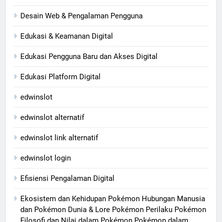
Desain Web & Pengalaman Pengguna
Edukasi & Keamanan Digital
Edukasi Pengguna Baru dan Akses Digital
Edukasi Platform Digital
edwinslot
edwinslot alternatif
edwinslot link alternatif
edwinslot login
Efisiensi Pengalaman Digital
Ekosistem dan Kehidupan Pokémon Hubungan Manusia
dan Pokémon Dunia & Lore Pokémon Perilaku Pokémon
Filosofi dan Nilai dalam Pokémon Pokémon dalam