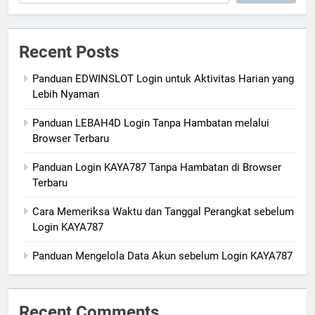
Recent Posts
Panduan EDWINSLOT Login untuk Aktivitas Harian yang
Lebih Nyaman
Panduan LEBAH4D Login Tanpa Hambatan melalui
Browser Terbaru
Panduan Login KAYA787 Tanpa Hambatan di Browser
Terbaru
Cara Memeriksa Waktu dan Tanggal Perangkat sebelum
Login KAYA787
Panduan Mengelola Data Akun sebelum Login KAYA787
Recent Comments