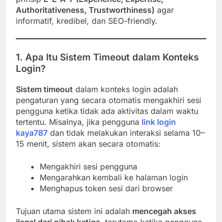
Authoritativeness, Trustworthiness)
agar
informatif, kredibel, dan SEO-friendly.
1. Apa Itu Sistem Timeout dalam Konteks
Login?
Sistem timeout
dalam konteks login adalah
pengaturan yang secara otomatis mengakhiri sesi
pengguna ketika tidak ada aktivitas dalam waktu
tertentu. Misalnya, jika pengguna
link login
kaya787
dan tidak melakukan interaksi selama 10–
15 menit, sistem akan secara otomatis:
Mengakhiri sesi pengguna
Mengarahkan kembali ke halaman login
Menghapus token sesi dari browser
Tujuan utama sistem ini adalah
mencegah akses
ilegal dari pihak ketiga
, terutama ketika pengguna