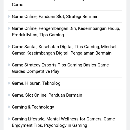
Game
Game Online, Panduan Slot, Strategi Bermain
Game Online, Pengembangan Diri, Keseimbangan Hidup,
Produktivitas, Tips Gaming.
Game Santai, Kesehatan Digital, Tips Gaming, Mindset
Gamer, Keseimbangan Digital, Pengalaman Bermain
Game Strategy Esports Tips Gaming Basics Game
Guides Competitive Play
Game, Hiburan, Teknologi
Game, Slot Online, Panduan Bermain
Gaming & Technology
Gaming Lifestyle, Mental Wellness for Gamers, Game
Enjoyment Tips, Psychology in Gaming