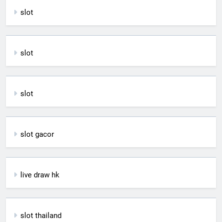
slot
slot
slot
slot gacor
live draw hk
slot thailand