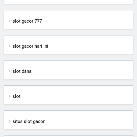
slot gacor 777
slot gacor hari ini
slot dana
slot
situs slot gacor