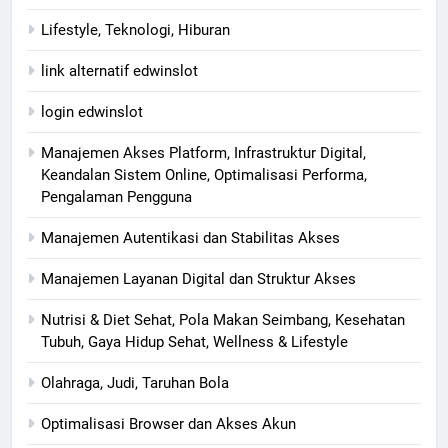
Lifestyle, Teknologi, Hiburan
link alternatif edwinslot
login edwinslot
Manajemen Akses Platform, Infrastruktur Digital,
Keandalan Sistem Online, Optimalisasi Performa,
Pengalaman Pengguna
Manajemen Autentikasi dan Stabilitas Akses
Manajemen Layanan Digital dan Struktur Akses
Nutrisi & Diet Sehat, Pola Makan Seimbang, Kesehatan
Tubuh, Gaya Hidup Sehat, Wellness & Lifestyle
Olahraga, Judi, Taruhan Bola
Optimalisasi Browser dan Akses Akun