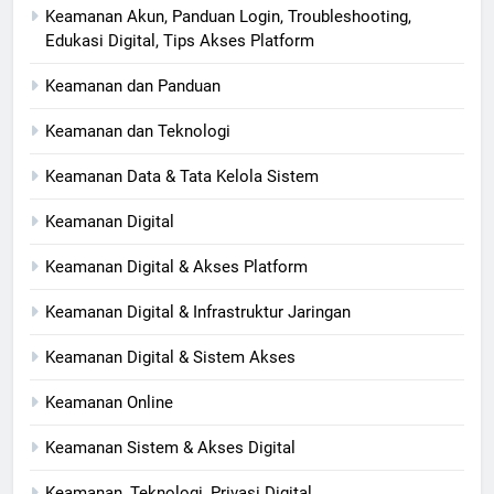
Keamanan Akun, Panduan Login, Troubleshooting,
Edukasi Digital, Tips Akses Platform
Keamanan dan Panduan
Keamanan dan Teknologi
Keamanan Data & Tata Kelola Sistem
Keamanan Digital
Keamanan Digital & Akses Platform
Keamanan Digital & Infrastruktur Jaringan
Keamanan Digital & Sistem Akses
Keamanan Online
Keamanan Sistem & Akses Digital
Keamanan, Teknologi, Privasi Digital