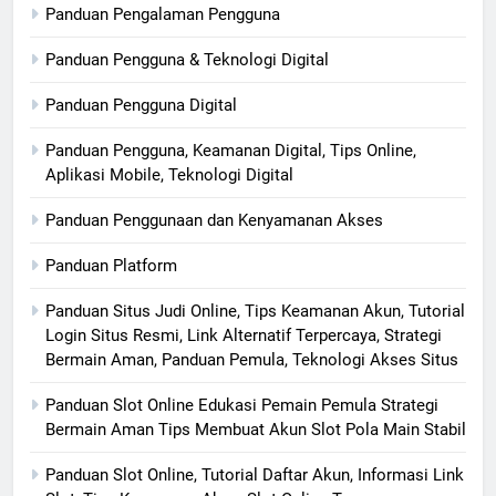
Panduan Pengalaman Pengguna
Panduan Pengguna & Teknologi Digital
Panduan Pengguna Digital
Panduan Pengguna, Keamanan Digital, Tips Online,
Aplikasi Mobile, Teknologi Digital
Panduan Penggunaan dan Kenyamanan Akses
Panduan Platform
Panduan Situs Judi Online, Tips Keamanan Akun, Tutorial
Login Situs Resmi, Link Alternatif Terpercaya, Strategi
Bermain Aman, Panduan Pemula, Teknologi Akses Situs
Panduan Slot Online Edukasi Pemain Pemula Strategi
Bermain Aman Tips Membuat Akun Slot Pola Main Stabil
Panduan Slot Online, Tutorial Daftar Akun, Informasi Link