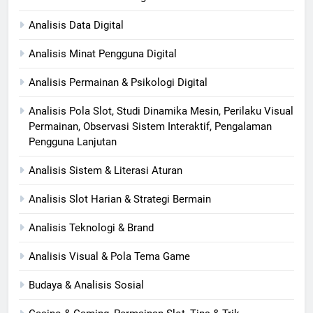
Analisis Data Digital
Analisis Minat Pengguna Digital
Analisis Permainan & Psikologi Digital
Analisis Pola Slot, Studi Dinamika Mesin, Perilaku Visual
Permainan, Observasi Sistem Interaktif, Pengalaman
Pengguna Lanjutan
Analisis Sistem & Literasi Aturan
Analisis Slot Harian & Strategi Bermain
Analisis Teknologi & Brand
Analisis Visual & Pola Tema Game
Budaya & Analisis Sosial