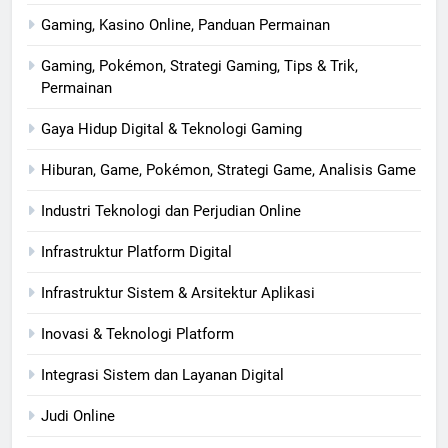
Gaming, Kasino Online, Panduan Permainan
Gaming, Pokémon, Strategi Gaming, Tips & Trik,
Permainan
Gaya Hidup Digital & Teknologi Gaming
Hiburan, Game, Pokémon, Strategi Game, Analisis Game
Industri Teknologi dan Perjudian Online
Infrastruktur Platform Digital
Infrastruktur Sistem & Arsitektur Aplikasi
Inovasi & Teknologi Platform
Integrasi Sistem dan Layanan Digital
Judi Online