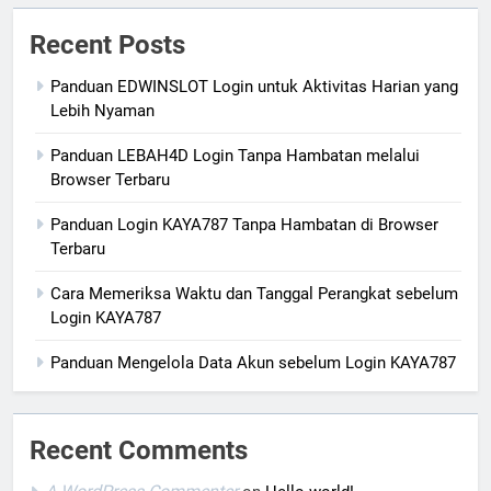
Recent Posts
Panduan EDWINSLOT Login untuk Aktivitas Harian yang
Lebih Nyaman
Panduan LEBAH4D Login Tanpa Hambatan melalui
Browser Terbaru
Panduan Login KAYA787 Tanpa Hambatan di Browser
Terbaru
Cara Memeriksa Waktu dan Tanggal Perangkat sebelum
Login KAYA787
Panduan Mengelola Data Akun sebelum Login KAYA787
Recent Comments