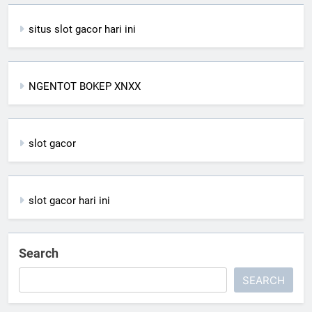
situs slot gacor hari ini
NGENTOT BOKEP XNXX
slot gacor
slot gacor hari ini
Search
SEARCH