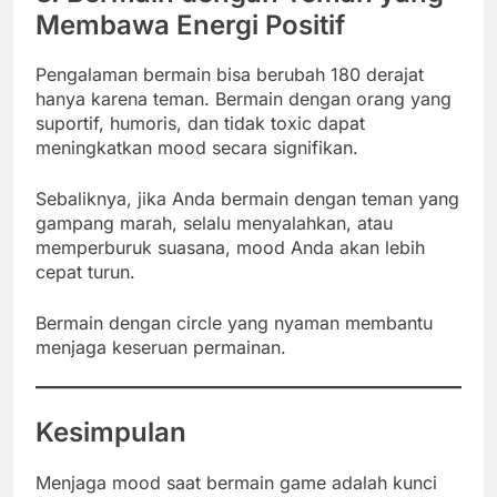
Membawa Energi Positif
Pengalaman bermain bisa berubah 180 derajat
hanya karena teman. Bermain dengan orang yang
suportif, humoris, dan tidak toxic dapat
meningkatkan mood secara signifikan.
Sebaliknya, jika Anda bermain dengan teman yang
gampang marah, selalu menyalahkan, atau
memperburuk suasana, mood Anda akan lebih
cepat turun.
Bermain dengan circle yang nyaman membantu
menjaga keseruan permainan.
Kesimpulan
Menjaga mood saat bermain game adalah kunci