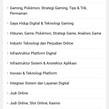
Gaming, Pokémon, Strategi Gaming, Tips & Trik,
Permainan
Gaya Hidup Digital & Teknologi Gaming
Hiburan, Game, Pokémon, Strategi Game, Analisis Game
Industri Teknologi dan Perjudian Online
Infrastruktur Platform Digital
Infrastruktur Sistem & Arsitektur Aplikasi
Inovasi & Teknologi Platform
Integrasi Sistem dan Layanan Digital
Judi Online
Judi Online, Slot Online, Kasino