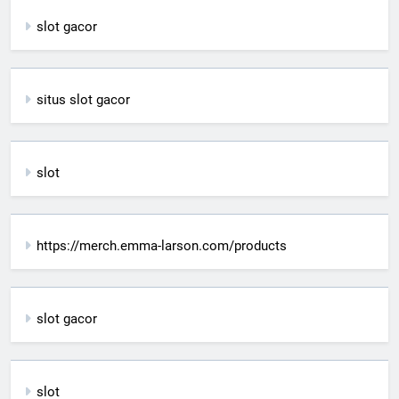
slot gacor
situs slot gacor
slot
https://merch.emma-larson.com/products
slot gacor
slot