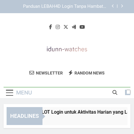
Skip
Panduan Login KAYA787 Tanpa Hambatan di
to
Browser Terbaru
content
Cara Memeriksa Waktu dan Tanggal Perangkat
sebelum Login KAYA787
Panduan EDWINSLOT Login untuk Aktivitas
Harian yang Lebih Nyaman
Panduan LEBAH4D Login Tanpa Hambatan
melalui Browser Terbaru
Panduan Login KAYA787 Tanpa Hambatan di
Browser Terbaru
Idunn Watches
Temukan Koleksi Jam Tangan Mewah Dan
Cara Memeriksa Waktu dan Tanggal Perangkat
NEWSLETTER
RANDOM NEWS
sebelum Login KAYA787
Elegan Di Idunn Watches.
MENU
nduan EDWINSLOT Login untuk Aktivitas Harian yang Lebih 
HEADLINES
Weeks Ago