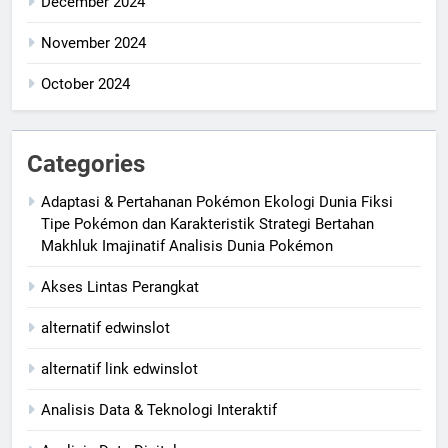
December 2024
November 2024
October 2024
Categories
Adaptasi & Pertahanan Pokémon Ekologi Dunia Fiksi
Tipe Pokémon dan Karakteristik Strategi Bertahan
Makhluk Imajinatif Analisis Dunia Pokémon
Akses Lintas Perangkat
alternatif edwinslot
alternatif link edwinslot
Analisis Data & Teknologi Interaktif