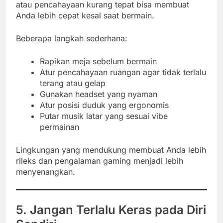
atau pencahayaan kurang tepat bisa membuat
Anda lebih cepat kesal saat bermain.
Beberapa langkah sederhana:
Rapikan meja sebelum bermain
Atur pencahayaan ruangan agar tidak terlalu
terang atau gelap
Gunakan headset yang nyaman
Atur posisi duduk yang ergonomis
Putar musik latar yang sesuai vibe
permainan
Lingkungan yang mendukung membuat Anda lebih
rileks dan pengalaman gaming menjadi lebih
menyenangkan.
5. Jangan Terlalu Keras pada Diri