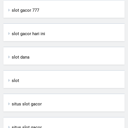
slot gacor 777
slot gacor hari ini
slot dana
slot
situs slot gacor
situs slot gacor