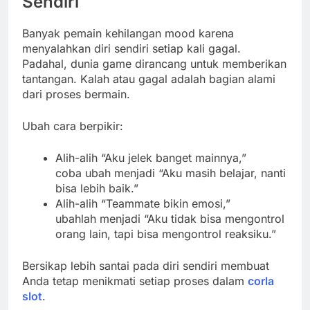
Sendiri
Banyak pemain kehilangan mood karena
menyalahkan diri sendiri setiap kali gagal.
Padahal, dunia game dirancang untuk memberikan
tantangan. Kalah atau gagal adalah bagian alami
dari proses bermain.
Ubah cara berpikir:
Alih-alih “Aku jelek banget mainnya,”
coba ubah menjadi “Aku masih belajar, nanti
bisa lebih baik.”
Alih-alih “Teammate bikin emosi,”
ubahlah menjadi “Aku tidak bisa mengontrol
orang lain, tapi bisa mengontrol reaksiku.”
Bersikap lebih santai pada diri sendiri membuat
Anda tetap menikmati setiap proses dalam
corla
slot
.