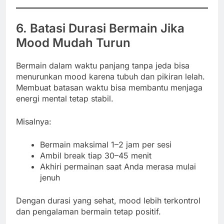
6. Batasi Durasi Bermain Jika
Mood Mudah Turun
Bermain dalam waktu panjang tanpa jeda bisa
menurunkan mood karena tubuh dan pikiran lelah.
Membuat batasan waktu bisa membantu menjaga
energi mental tetap stabil.
Misalnya:
Bermain maksimal 1–2 jam per sesi
Ambil break tiap 30–45 menit
Akhiri permainan saat Anda merasa mulai
jenuh
Dengan durasi yang sehat, mood lebih terkontrol
dan pengalaman bermain tetap positif.