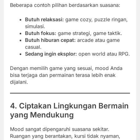
Beberapa contoh pilihan berdasarkan suasana:
Butuh relaksasi:
game cozy, puzzle ringan,
simulasi.
Butuh fokus:
game strategi, game taktik.
Butuh hiburan cepat:
arcade atau game
casual.
Sedang ingin eksplor:
open world atau RPG.
Dengan memilih game yang sesuai, mood Anda
bisa terjaga dan permainan terasa lebih enak
dijalani.
4. Ciptakan Lingkungan Bermain
yang Mendukung
Mood sangat dipengaruhi suasana sekitar.
Ruangan yang berantakan, kursi tidak nyaman,