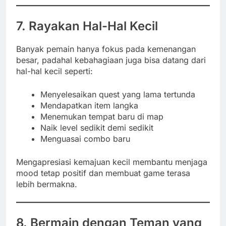
7. Rayakan Hal-Hal Kecil
Banyak pemain hanya fokus pada kemenangan
besar, padahal kebahagiaan juga bisa datang dari
hal-hal kecil seperti:
Menyelesaikan quest yang lama tertunda
Mendapatkan item langka
Menemukan tempat baru di map
Naik level sedikit demi sedikit
Menguasai combo baru
Mengapresiasi kemajuan kecil membantu menjaga
mood tetap positif dan membuat game terasa
lebih bermakna.
8. Bermain dengan Teman yang