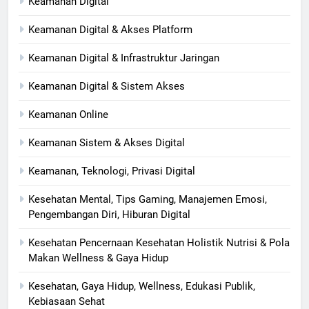
Keamanan Digital
Keamanan Digital & Akses Platform
Keamanan Digital & Infrastruktur Jaringan
Keamanan Digital & Sistem Akses
Keamanan Online
Keamanan Sistem & Akses Digital
Keamanan, Teknologi, Privasi Digital
Kesehatan Mental, Tips Gaming, Manajemen Emosi,
Pengembangan Diri, Hiburan Digital
Kesehatan Pencernaan Kesehatan Holistik Nutrisi & Pola
Makan Wellness & Gaya Hidup
Kesehatan, Gaya Hidup, Wellness, Edukasi Publik,
Kebiasaan Sehat