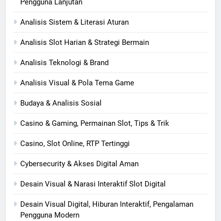
Pengguna Lanjutan
Analisis Sistem & Literasi Aturan
Analisis Slot Harian & Strategi Bermain
Analisis Teknologi & Brand
Analisis Visual & Pola Tema Game
Budaya & Analisis Sosial
Casino & Gaming, Permainan Slot, Tips & Trik
Casino, Slot Online, RTP Tertinggi
Cybersecurity & Akses Digital Aman
Desain Visual & Narasi Interaktif Slot Digital
Desain Visual Digital, Hiburan Interaktif, Pengalaman
Pengguna Modern