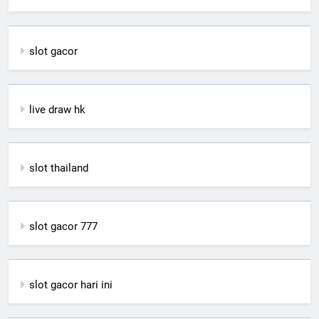
slot gacor
live draw hk
slot thailand
slot gacor 777
slot gacor hari ini