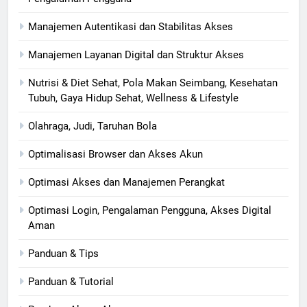
Manajemen Autentikasi dan Stabilitas Akses
Manajemen Layanan Digital dan Struktur Akses
Nutrisi & Diet Sehat, Pola Makan Seimbang, Kesehatan
Tubuh, Gaya Hidup Sehat, Wellness & Lifestyle
Olahraga, Judi, Taruhan Bola
Optimalisasi Browser dan Akses Akun
Optimasi Akses dan Manajemen Perangkat
Optimasi Login, Pengalaman Pengguna, Akses Digital
Aman
Panduan & Tips
Panduan & Tutorial