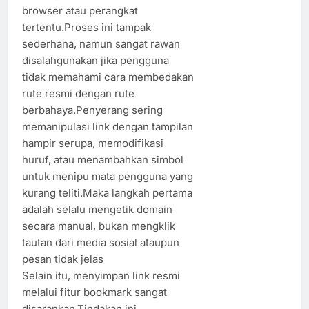
browser atau perangkat
tertentu.Proses ini tampak
sederhana, namun sangat rawan
disalahgunakan jika pengguna
tidak memahami cara membedakan
rute resmi dengan rute
berbahaya.Penyerang sering
memanipulasi link dengan tampilan
hampir serupa, memodifikasi
huruf, atau menambahkan simbol
untuk menipu mata pengguna yang
kurang teliti.Maka langkah pertama
adalah selalu mengetik domain
secara manual, bukan mengklik
tautan dari media sosial ataupun
pesan tidak jelas
Selain itu, menyimpan link resmi
melalui fitur bookmark sangat
disarankan.Tindakan ini