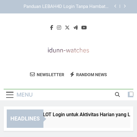
Skip
Panduan Login KAYA787 Tanpa Hambatan di
to
Browser Terbaru
content
Cara Memeriksa Waktu dan Tanggal Perangkat
sebelum Login KAYA787
Panduan EDWINSLOT Login untuk Aktivitas
Harian yang Lebih Nyaman
Panduan LEBAH4D Login Tanpa Hambatan
melalui Browser Terbaru
Panduan Login KAYA787 Tanpa Hambatan di
Browser Terbaru
Idunn Watches
Temukan Koleksi Jam Tangan Mewah Dan
Cara Memeriksa Waktu dan Tanggal Perangkat
NEWSLETTER
RANDOM NEWS
sebelum Login KAYA787
Elegan Di Idunn Watches.
MENU
nduan EDWINSLOT Login untuk Aktivitas Harian yang Lebih 
HEADLINES
Weeks Ago