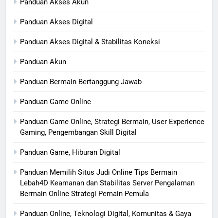
Panduan Akses Akun
Panduan Akses Digital
Panduan Akses Digital & Stabilitas Koneksi
Panduan Akun
Panduan Bermain Bertanggung Jawab
Panduan Game Online
Panduan Game Online, Strategi Bermain, User Experience
Gaming, Pengembangan Skill Digital
Panduan Game, Hiburan Digital
Panduan Memilih Situs Judi Online Tips Bermain
Lebah4D Keamanan dan Stabilitas Server Pengalaman
Bermain Online Strategi Pemain Pemula
Panduan Online, Teknologi Digital, Komunitas & Gaya