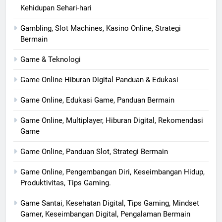
Kehidupan Sehari-hari
Gambling, Slot Machines, Kasino Online, Strategi
Bermain
Game & Teknologi
Game Online Hiburan Digital Panduan & Edukasi
Game Online, Edukasi Game, Panduan Bermain
Game Online, Multiplayer, Hiburan Digital, Rekomendasi
Game
Game Online, Panduan Slot, Strategi Bermain
Game Online, Pengembangan Diri, Keseimbangan Hidup,
Produktivitas, Tips Gaming.
Game Santai, Kesehatan Digital, Tips Gaming, Mindset
Gamer, Keseimbangan Digital, Pengalaman Bermain