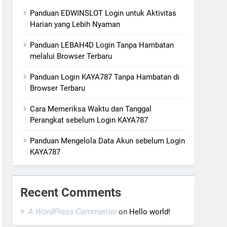
Panduan EDWINSLOT Login untuk Aktivitas
Harian yang Lebih Nyaman
Panduan LEBAH4D Login Tanpa Hambatan
melalui Browser Terbaru
Panduan Login KAYA787 Tanpa Hambatan di
Browser Terbaru
Cara Memeriksa Waktu dan Tanggal
Perangkat sebelum Login KAYA787
Panduan Mengelola Data Akun sebelum Login
KAYA787
Recent Comments
A WordPress Commenter
on
Hello world!