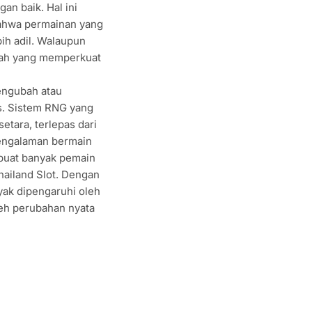
an baik. Hal ini
bahwa permainan yang
bih adil. Walaupun
ilah yang memperkuat
engubah atau
is. Sistem RNG yang
etara, terlepas dari
 pengalaman bermain
mbuat banyak pemain
hailand Slot. Dengan
nyak dipengaruhi oleh
leh perubahan nyata