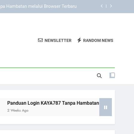
pa Hambatan melalui Browser Terbaru
7 Tanpa Hambatan di Browser Terbaru
gal Perangkat sebelum Login KAYA787
NEWSLETTER
RANDOM NEWS
 Aktivitas Harian yang Lebih Nyaman
pa Hambatan melalui Browser Terbaru
7 Tanpa Hambatan di Browser Terbaru
gal Perangkat sebelum Login KAYA787
 Login KAYA787 Tanpa Hambatan di Browser Terbaru
C
go
3