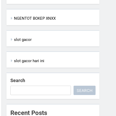
NGENTOT BOKEP XNXX
slot gacor
slot gacor hari ini
Search
SEARCH
Recent Posts