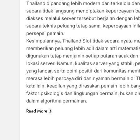
Thailand dipandang lebih modern dan terkelola deng
secara tidak langsung menciptakan kepercayaan 
diakses melalui server tersebut berjalan dengan le
secara teknis peluang tetap sama, kepercayaan in
persepsi pemain.
Kesimpulannya, Thailand Slot tidak secara nyata m
memberikan peluang lebih adil dalam arti matemat
digunakan tetap menjamin setiap putaran acak dan s
lokasi server. Namun, kualitas server yang stabil,
yang lancar, serta opini positif dari komunitas me
merasa lebih percaya diri dan nyaman bermain di T
kata lain, keadilan yang dirasakan pemain lebih ba
faktor psikologis dan lingkungan bermain, bukan o
dalam algoritma permainan.
Read More