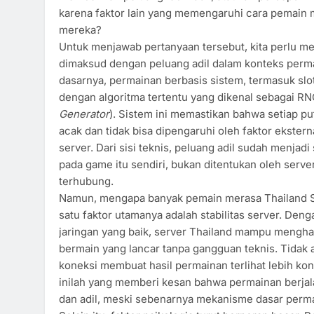
karena faktor lain yang memengaruhi cara pemain 
mereka?
Untuk menjawab pertanyaan tersebut, kita perlu 
dimaksud dengan peluang adil dalam konteks permai
dasarnya, permainan berbasis sistem, termasuk slot
dengan algoritma tertentu yang dikenal sebagai RN
Generator
). Sistem ini memastikan bahwa setiap p
acak dan tidak bisa dipengaruhi oleh faktor ekstern
server. Dari sisi teknis, peluang adil sudah menjad
pada game itu sendiri, bukan ditentukan oleh serv
terhubung.
Namun, mengapa banyak pemain merasa Thailand Slo
satu faktor utamanya adalah stabilitas server. Deng
jaringan yang baik, server Thailand mampu mengh
bermain yang lancar tanpa gangguan teknis. Tidak 
koneksi membuat hasil permainan terlihat lebih ko
inilah yang memberi kesan bahwa permainan berjal
dan adil, meski sebenarnya mekanisme dasar perma