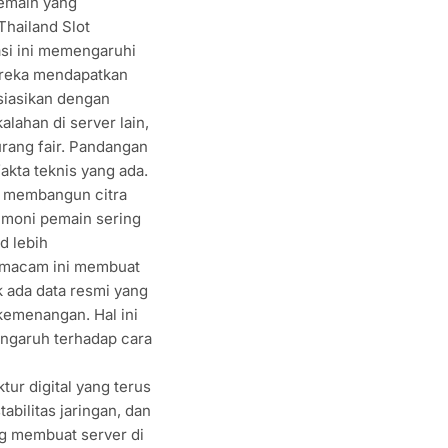
Pemain yang
Thailand Slot
asi ini memengaruhi
ereka mendapatkan
siasikan dengan
alahan di server lain,
rang fair. Pandangan
fakta teknis yang ada.
m membangun citra
timoni pemain sering
d lebih
semacam ini membuat
k ada data resmi yang
kemenangan. Hal ini
ngaruh terhadap cara
ktur digital yang terus
bilitas jaringan, dan
g membuat server di