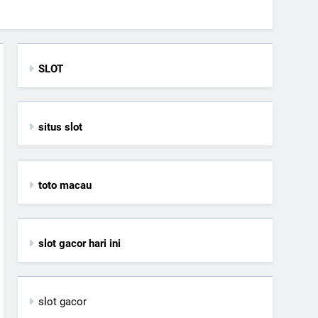
SLOT
situs slot
toto macau
slot gacor hari ini
slot gacor