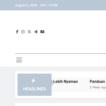
Skip
August 6, 2026
8:01:15 PM
to
content
Idu
Temukan K
ivitas Harian yang Lebih Nyaman
Panduan LEBAH4D Lo
2 Weeks Ago
HEADLINES