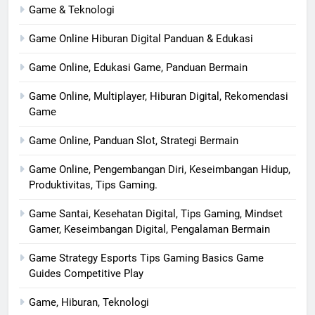
Game & Teknologi
Game Online Hiburan Digital Panduan & Edukasi
Game Online, Edukasi Game, Panduan Bermain
Game Online, Multiplayer, Hiburan Digital, Rekomendasi
Game
Game Online, Panduan Slot, Strategi Bermain
Game Online, Pengembangan Diri, Keseimbangan Hidup,
Produktivitas, Tips Gaming.
Game Santai, Kesehatan Digital, Tips Gaming, Mindset
Gamer, Keseimbangan Digital, Pengalaman Bermain
Game Strategy Esports Tips Gaming Basics Game
Guides Competitive Play
Game, Hiburan, Teknologi