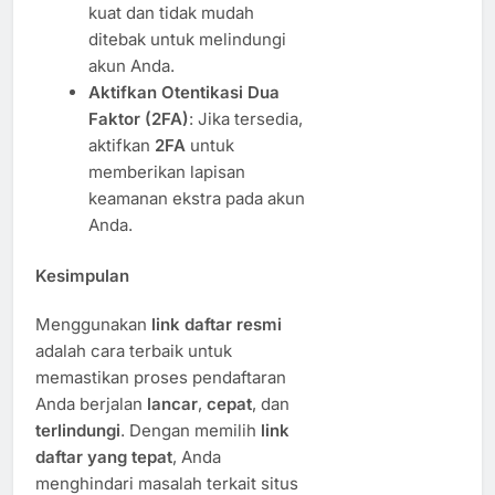
kuat dan tidak mudah
ditebak untuk melindungi
akun Anda.
Aktifkan Otentikasi Dua
Faktor (2FA)
: Jika tersedia,
aktifkan
2FA
untuk
memberikan lapisan
keamanan ekstra pada akun
Anda.
Kesimpulan
Menggunakan
link daftar resmi
adalah cara terbaik untuk
memastikan proses pendaftaran
Anda berjalan
lancar
,
cepat
, dan
terlindungi
. Dengan memilih
link
daftar yang tepat
, Anda
menghindari masalah terkait situs