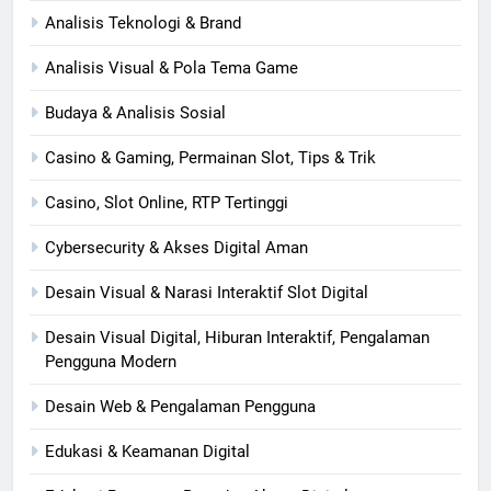
Analisis Teknologi & Brand
Analisis Visual & Pola Tema Game
Budaya & Analisis Sosial
Casino & Gaming, Permainan Slot, Tips & Trik
Casino, Slot Online, RTP Tertinggi
Cybersecurity & Akses Digital Aman
Desain Visual & Narasi Interaktif Slot Digital
Desain Visual Digital, Hiburan Interaktif, Pengalaman
Pengguna Modern
Desain Web & Pengalaman Pengguna
Edukasi & Keamanan Digital