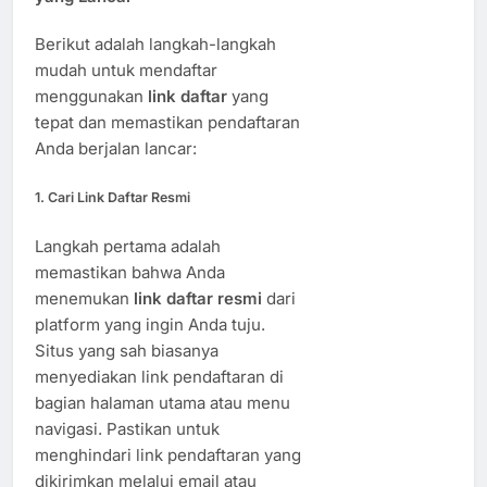
Berikut adalah langkah-langkah
mudah untuk mendaftar
menggunakan
link daftar
yang
tepat dan memastikan pendaftaran
Anda berjalan lancar:
1.
Cari Link Daftar Resmi
Langkah pertama adalah
memastikan bahwa Anda
menemukan
link daftar resmi
dari
platform yang ingin Anda tuju.
Situs yang sah biasanya
menyediakan link pendaftaran di
bagian halaman utama atau menu
navigasi. Pastikan untuk
menghindari link pendaftaran yang
dikirimkan melalui email atau