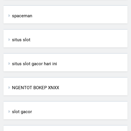
spaceman
situs slot
situs slot gacor hari ini
NGENTOT BOKEP XNXX
slot gacor