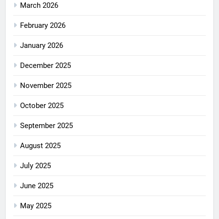
March 2026
February 2026
January 2026
December 2025
November 2025
October 2025
September 2025
August 2025
July 2025
June 2025
May 2025