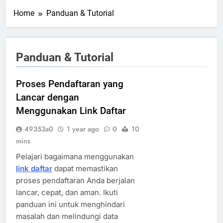
Home
Panduan & Tutorial
Panduan & Tutorial
Proses Pendaftaran yang
Lancar dengan
Menggunakan Link Daftar
49353a0
1 year ago
0
10
mins
Pelajari bagaimana menggunakan
link daftar
dapat memastikan
proses pendaftaran Anda berjalan
lancar, cepat, dan aman. Ikuti
panduan ini untuk menghindari
masalah dan melindungi data