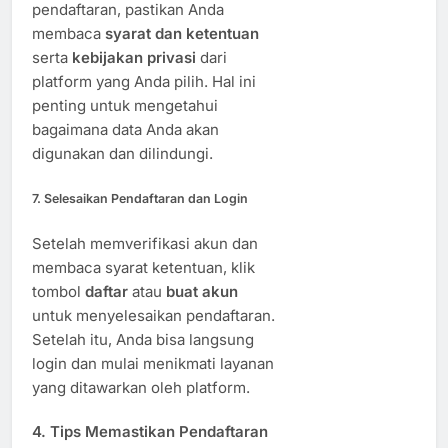
pendaftaran, pastikan Anda
membaca
syarat dan ketentuan
serta
kebijakan privasi
dari
platform yang Anda pilih. Hal ini
penting untuk mengetahui
bagaimana data Anda akan
digunakan dan dilindungi.
7.
Selesaikan Pendaftaran dan Login
Setelah memverifikasi akun dan
membaca syarat ketentuan, klik
tombol
daftar
atau
buat akun
untuk menyelesaikan pendaftaran.
Setelah itu, Anda bisa langsung
login dan mulai menikmati layanan
yang ditawarkan oleh platform.
4.
Tips Memastikan Pendaftaran