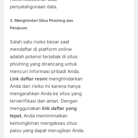
penyalahgunaan data.
3.
Menghindari Situs Phishing dan
Penipuan
Salah satu risiko besar saat
mendaftar di platform online
adalah potensi terjebak di situs
phishing yang dirancang untuk
mencuri informasi pribadi Anda.
Link daftar resmi
menghindarkan
Anda dari risiko ini karena hanya
mengarahkan Anda ke situs yang
terverifikasi dan aman. Dengan
menggunakan
link daftar yang
tepat
, Anda meminimalkan
kemungkinan mengakses situs
palsu yang dapat merugikan Anda.