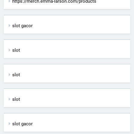
https://merch.emma-larson.com/products
slot gacor
slot
slot
slot
slot gacor