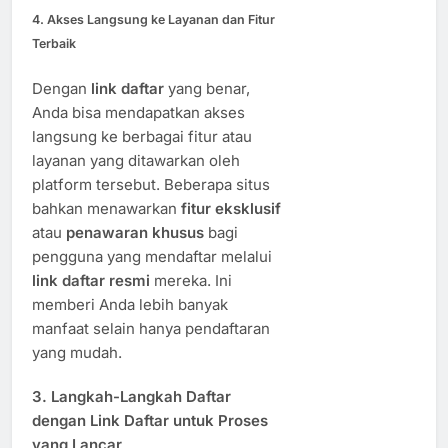
4.
Akses Langsung ke Layanan dan Fitur
Terbaik
Dengan
link daftar
yang benar,
Anda bisa mendapatkan akses
langsung ke berbagai fitur atau
layanan yang ditawarkan oleh
platform tersebut. Beberapa situs
bahkan menawarkan
fitur eksklusif
atau
penawaran khusus
bagi
pengguna yang mendaftar melalui
link daftar resmi
mereka. Ini
memberi Anda lebih banyak
manfaat selain hanya pendaftaran
yang mudah.
3.
Langkah-Langkah Daftar
dengan Link Daftar untuk Proses
yang Lancar