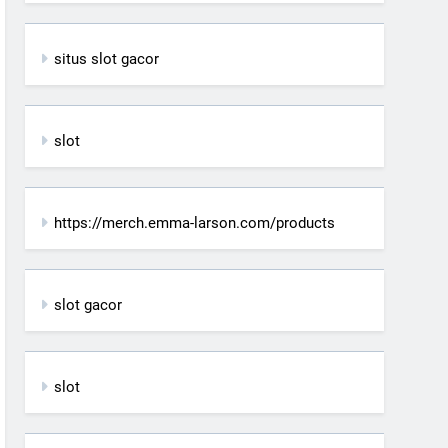
situs slot gacor
slot
https://merch.emma-larson.com/products
slot gacor
slot