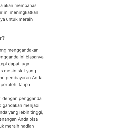
kita akan membahas
ur ini meningkatkan
ya untuk meraih
r?
yang menggandakan
engganda ini biasanya
etapi dapat juga
s mesin slot yang
kan pembayaran Anda
peroleh, tanpa
r
dengan pengganda
digandakan menjadi
a yang lebih tinggi,
emenangan Anda bisa
uk meraih hadiah