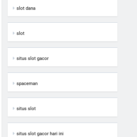
slot dana
slot
situs slot gacor
spaceman
situs slot
situs slot gacor hari ini