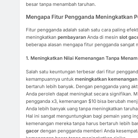
besar tanpa menambah taruhan.
Mengapa Fitur Pengganda Meningkatkan 
Fitur pengganda adalah salah satu cara paling efekt
meningkatkan
pembayaran
Anda di mesin
slot gac
beberapa alasan mengapa fitur pengganda sangat
1.
Meningkatkan Nilai Kemenangan Tanpa Menam
Salah satu keuntungan terbesar dari fitur penggan
kemampuannya untuk
meningkatkan kemenangan
bertaruh lebih banyak. Dengan pengganda yang ak
Anda peroleh dapat meningkat secara signifikan. M
pengganda x3, kemenangan $10 bisa berubah menj
Anda lebih banyak uang tanpa meningkatkan taruha
Hal ini sangat menguntungkan bagi pemain yang i
kemenangan mereka tanpa harus bertaruh lebih b
gacor
dengan pengganda memberi Anda kesempata