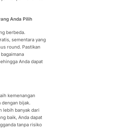
ang Anda Pilih
ang berbeda.
atis, sementara yang
us round. Pastikan
 bagaimana
sehingga Anda dapat
raih kemenangan
 dengan bijak.
 lebih banyak dari
ng baik, Anda dapat
gganda tanpa risiko