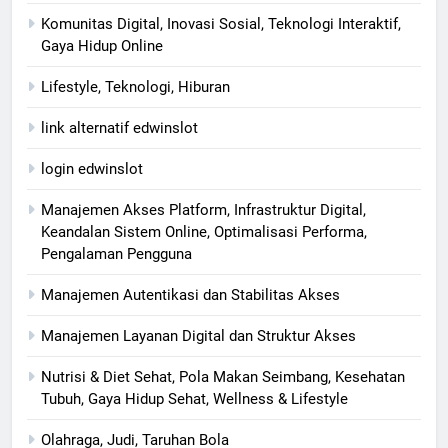
Komunitas Digital, Inovasi Sosial, Teknologi Interaktif,
Gaya Hidup Online
Lifestyle, Teknologi, Hiburan
link alternatif edwinslot
login edwinslot
Manajemen Akses Platform, Infrastruktur Digital,
Keandalan Sistem Online, Optimalisasi Performa,
Pengalaman Pengguna
Manajemen Autentikasi dan Stabilitas Akses
Manajemen Layanan Digital dan Struktur Akses
Nutrisi & Diet Sehat, Pola Makan Seimbang, Kesehatan
Tubuh, Gaya Hidup Sehat, Wellness & Lifestyle
Olahraga, Judi, Taruhan Bola