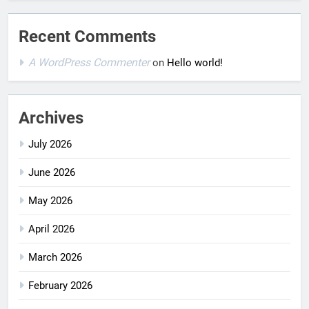
Recent Comments
A WordPress Commenter
on
Hello world!
Archives
July 2026
June 2026
May 2026
April 2026
March 2026
February 2026