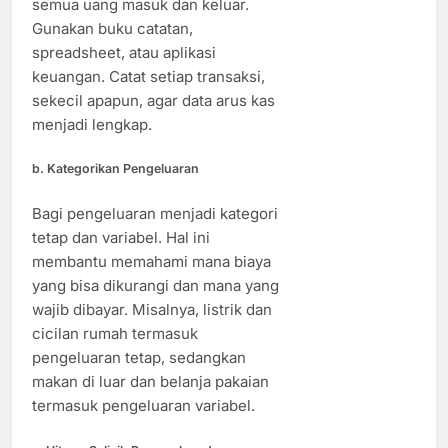
semua uang masuk dan keluar.
Gunakan buku catatan,
spreadsheet, atau aplikasi
keuangan. Catat setiap transaksi,
sekecil apapun, agar data arus kas
menjadi lengkap.
b. Kategorikan Pengeluaran
Bagi pengeluaran menjadi kategori
tetap dan variabel. Hal ini
membantu memahami mana biaya
yang bisa dikurangi dan mana yang
wajib dibayar. Misalnya, listrik dan
cicilan rumah termasuk
pengeluaran tetap, sedangkan
makan di luar dan belanja pakaian
termasuk pengeluaran variabel.