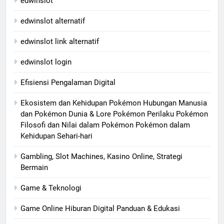
edwinslot
edwinslot alternatif
edwinslot link alternatif
edwinslot login
Efisiensi Pengalaman Digital
Ekosistem dan Kehidupan Pokémon Hubungan Manusia
dan Pokémon Dunia & Lore Pokémon Perilaku Pokémon
Filosofi dan Nilai dalam Pokémon Pokémon dalam
Kehidupan Sehari-hari
Gambling, Slot Machines, Kasino Online, Strategi
Bermain
Game & Teknologi
Game Online Hiburan Digital Panduan & Edukasi