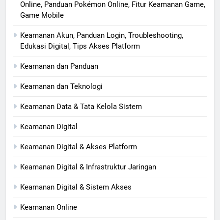
Online, Panduan Pokémon Online, Fitur Keamanan Game,
Game Mobile
Keamanan Akun, Panduan Login, Troubleshooting,
Edukasi Digital, Tips Akses Platform
Keamanan dan Panduan
Keamanan dan Teknologi
Keamanan Data & Tata Kelola Sistem
Keamanan Digital
Keamanan Digital & Akses Platform
Keamanan Digital & Infrastruktur Jaringan
Keamanan Digital & Sistem Akses
Keamanan Online