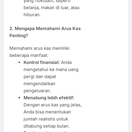
yang fluktuatif, seperti
belanja, makan di luar, atau
hiburan.
2. Mengapa Memahami Arus Kas
Penting?
Memahami arus kas memiliki
beberapa manfaat:
Kontrol finansial:
Anda
mengetahui ke mana uang
pergi dan dapat
mengendalikan
pengeluaran.
Menabung lebih efektif:
Dengan arus kas yang jelas,
Anda bisa menentukan
jumlah realistis untuk
ditabung setiap bulan.