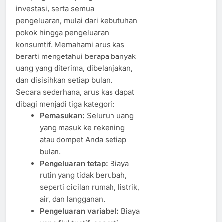
investasi, serta semua
pengeluaran, mulai dari kebutuhan
pokok hingga pengeluaran
konsumtif. Memahami arus kas
berarti mengetahui berapa banyak
uang yang diterima, dibelanjakan,
dan disisihkan setiap bulan.
Secara sederhana, arus kas dapat
dibagi menjadi tiga kategori:
Pemasukan:
Seluruh uang
yang masuk ke rekening
atau dompet Anda setiap
bulan.
Pengeluaran tetap:
Biaya
rutin yang tidak berubah,
seperti cicilan rumah, listrik,
air, dan langganan.
Pengeluaran variabel:
Biaya