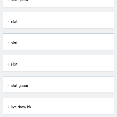
slot gacor
slot
slot
slot
slot gacor
live draw hk