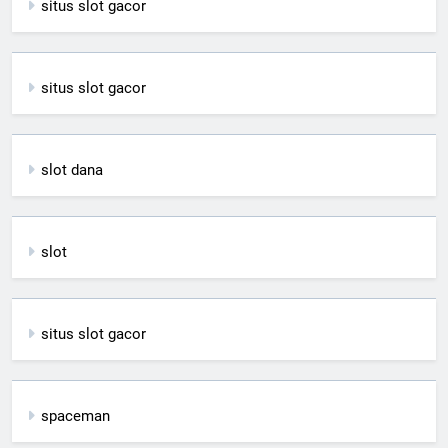
situs slot gacor
situs slot gacor
slot dana
slot
situs slot gacor
spaceman