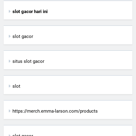
slot gacor hari ini
slot gacor
situs slot gacor
slot
https://merch.emma-larson.com/products